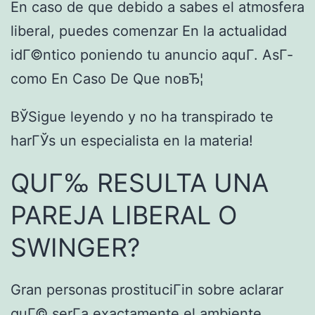
En caso de que debido a sabes el atmosfera
liberal, puedes comenzar En la actualidad
idГ©ntico poniendo tu anuncio aquГ­. AsГ­
como En Caso De Que noвЂ¦
ВЎSigue leyendo y no ha transpirado te
harГЎs un especialista en la materia!
QUГ‰ RESULTA UNA
PAREJA LIBERAL O
SWINGER?
Gran personas prostituciГіn sobre aclarar
quГ© serГ­a exactamente el ambiente