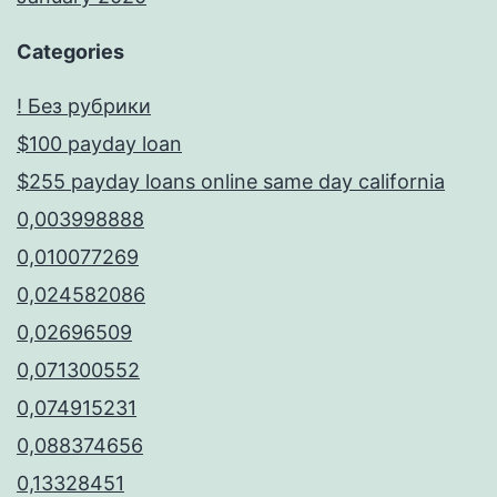
Categories
! Без рубрики
$100 payday loan
$255 payday loans online same day california
0,003998888
0,010077269
0,024582086
0,02696509
0,071300552
0,074915231
0,088374656
0,13328451