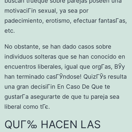
buscan trueque sobre parejas poseen una
motivaciГіn sexual, ya sea por
padecimiento, erotismo, efectuar fantasГ­as,
etc.
No obstante, se han dado casos sobre
individuos solteras que se han conocido en
encuentros liberales, igual que orgГ­as, ВЎy
han terminado casГЎndose! QuizГЎs resulta
una gran decisiГіn En Caso De Que te
gustarГ­a asegurarte de que tu pareja sea
liberal como tГє.
QUГ‰ HACEN LAS