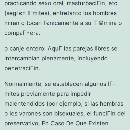
practicando sexo oral, masturbaciГіn, etc.
(segГєn lГ­mites), entretanto los hombres
miran o tocan Гєnicamente a su fГ©mina o
compaГ±era.
o canje entero: AquГ­ las parejas libres se
intercambian plenamente, incluyendo
penetraciГіn.
Normalmente, se establecen algunos lГ­
mites previamente para impedir
malentendidos (por ejemplo, si las hembras
o los varones son bisexuales, el funciГіn del
preservativo, En Caso De Que Existen