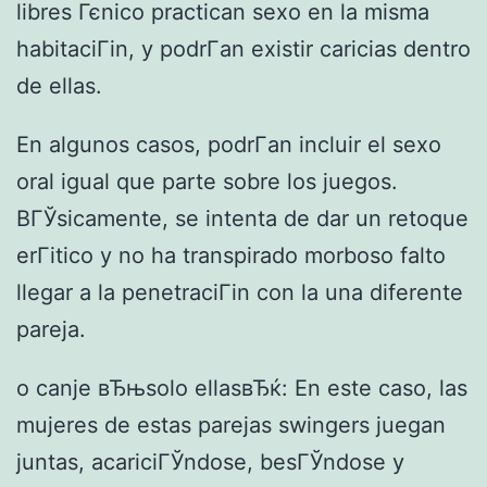
libres Гєnico practican sexo en la misma
habitaciГіn, y podrГ­an existir caricias dentro
de ellas.
En algunos casos, podrГ­an incluir el sexo
oral igual que parte sobre los juegos.
BГЎsicamente, se intenta de dar un retoque
erГіtico y no ha transpirado morboso falto
llegar a la penetraciГіn con la una diferente
pareja.
o canje вЂњsolo ellasвЂќ: En este caso, las
mujeres de estas parejas swingers juegan
juntas, acariciГЎndose, besГЎndose y