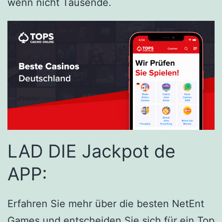
wenn nicht Tausende.
LAD DIE Jackpot de
APP:
Erfahren Sie mehr über die besten NetEnt
Games und entscheiden Sie sich für ein Top