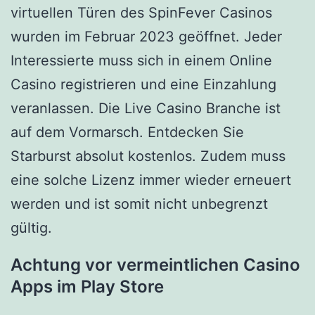
virtuellen Türen des SpinFever Casinos
wurden im Februar 2023 geöffnet. Jeder
Interessierte muss sich in einem Online
Casino registrieren und eine Einzahlung
veranlassen. Die Live Casino Branche ist
auf dem Vormarsch. Entdecken Sie
Starburst absolut kostenlos. Zudem muss
eine solche Lizenz immer wieder erneuert
werden und ist somit nicht unbegrenzt
gültig.
Achtung vor vermeintlichen Casino
Apps im Play Store