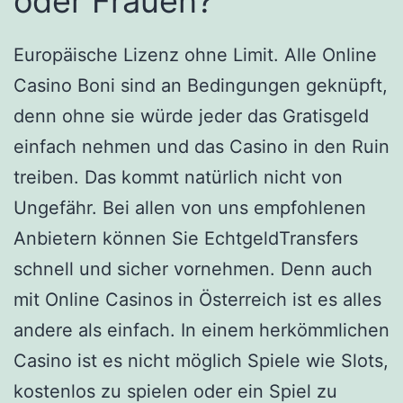
oder Frauen?
Europäische Lizenz ohne Limit. Alle Online
Casino Boni sind an Bedingungen geknüpft,
denn ohne sie würde jeder das Gratisgeld
einfach nehmen und das Casino in den Ruin
treiben. Das kommt natürlich nicht von
Ungefähr. Bei allen von uns empfohlenen
Anbietern können Sie EchtgeldTransfers
schnell und sicher vornehmen. Denn auch
mit Online Casinos in Österreich ist es alles
andere als einfach. In einem herkömmlichen
Casino ist es nicht möglich Spiele wie Slots,
kostenlos zu spielen oder ein Spiel zu