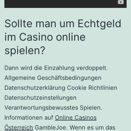
Sollte man um Echtgeld
im Casino online
spielen?
Dann wird die Einzahlung verdoppelt.
Allgemeine Geschäftsbedingungen
Datenschutzerklärung Cookie Richtlinien
Datenschutzeinstellungen
Verantwortungsbewusstes Spielen.
Informationen auf
Online Casinos
Österreich
GambleJoe. Wenn es um das