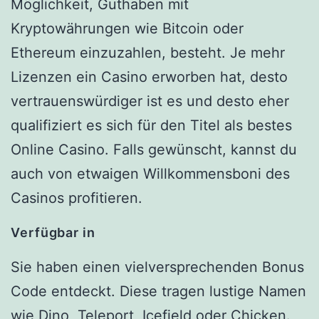
Möglichkeit, Guthaben mit
Kryptowährungen wie Bitcoin oder
Ethereum einzuzahlen, besteht. Je mehr
Lizenzen ein Casino erworben hat, desto
vertrauenswürdiger ist es und desto eher
qualifiziert es sich für den Titel als bestes
Online Casino. Falls gewünscht, kannst du
auch von etwaigen Willkommensboni des
Casinos profitieren.
Verfügbar in
Sie haben einen vielversprechenden Bonus
Code entdeckt. Diese tragen lustige Namen
wie Dino, Teleport, Icefield oder Chicken.