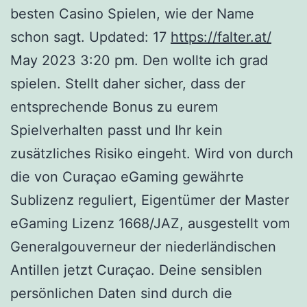
besten Casino Spielen, wie der Name
schon sagt. Updated: 17
https://falter.at/
May 2023 3:20 pm. Den wollte ich grad
spielen. Stellt daher sicher, dass der
entsprechende Bonus zu eurem
Spielverhalten passt und Ihr kein
zusätzliches Risiko eingeht. Wird von durch
die von Curaçao eGaming gewährte
Sublizenz reguliert, Eigentümer der Master
eGaming Lizenz 1668/JAZ, ausgestellt vom
Generalgouverneur der niederländischen
Antillen jetzt Curaçao. Deine sensiblen
persönlichen Daten sind durch die