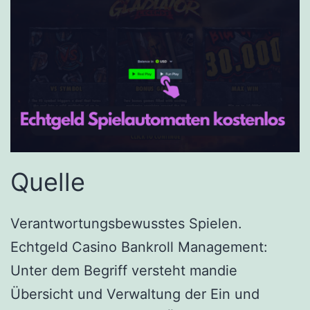
Quelle
Verantwortungsbewusstes Spielen.
Echtgeld Casino Bankroll Management:
Unter dem Begriff versteht mandie
Übersicht und Verwaltung der Ein und