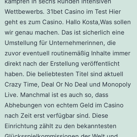
kämpfen in sechs Runden intensiven
Wettbewerbs. 31bet Casino im Test Hier
geht es zum Casino. Hallo Kosta,Was sollen
wir genau machen. Das ist sicherlich eine
Umstellung für Unternehmerinnen, die
zuvor eventuell routinemäßig Inhalte immer
direkt nach der Erstellung veröffentlicht
haben. Die beliebtesten Titel sind aktuell
Crazy Time, Deal Or No Deal und Monopoly
Live. Manchmal ist es auch so, dass
Abhebungen von echtem Geld im Casino
nach Zeit erst verfügbar sind. Diese
Einrichtung zählt zu den bekanntesten
Glücksspielkommissionen der Welt und