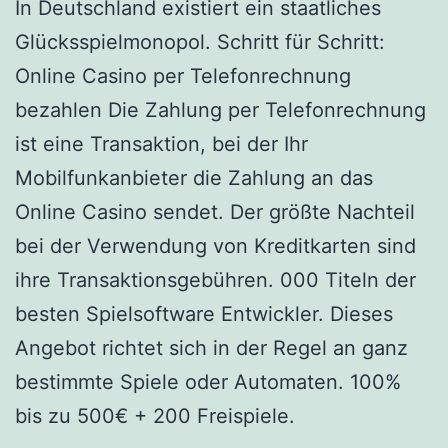
In Deutschland existiert ein staatliches
Glücksspielmonopol. Schritt für Schritt:
Online Casino per Telefonrechnung
bezahlen Die Zahlung per Telefonrechnung
ist eine Transaktion, bei der Ihr
Mobilfunkanbieter die Zahlung an das
Online Casino sendet. Der größte Nachteil
bei der Verwendung von Kreditkarten sind
ihre Transaktionsgebühren. 000 Titeln der
besten Spielsoftware Entwickler. Dieses
Angebot richtet sich in der Regel an ganz
bestimmte Spiele oder Automaten. 100%
bis zu 500€ + 200 Freispiele.