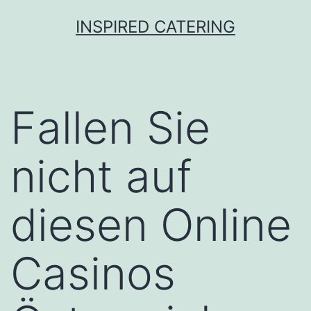
Skip
INSPIRED CATERING
to
content
Fallen Sie
nicht auf
diesen Online
Casinos