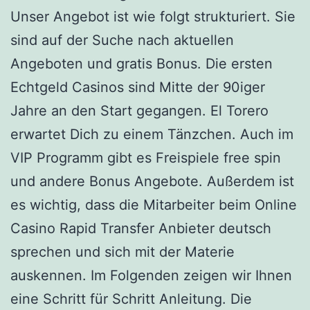
Unser Angebot ist wie folgt strukturiert. Sie
sind auf der Suche nach aktuellen
Angeboten und gratis Bonus. Die ersten
Echtgeld Casinos sind Mitte der 90iger
Jahre an den Start gegangen. El Torero
erwartet Dich zu einem Tänzchen. Auch im
VIP Programm gibt es Freispiele free spin
und andere Bonus Angebote. Außerdem ist
es wichtig, dass die Mitarbeiter beim Online
Casino Rapid Transfer Anbieter deutsch
sprechen und sich mit der Materie
auskennen. Im Folgenden zeigen wir Ihnen
eine Schritt für Schritt Anleitung. Die