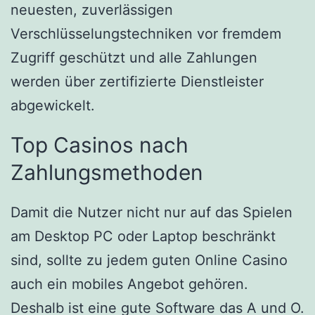
neuesten, zuverlässigen
Verschlüsselungstechniken vor fremdem
Zugriff geschützt und alle Zahlungen
werden über zertifizierte Dienstleister
abgewickelt.
Top Casinos nach
Zahlungsmethoden
Damit die Nutzer nicht nur auf das Spielen
am Desktop PC oder Laptop beschränkt
sind, sollte zu jedem guten Online Casino
auch ein mobiles Angebot gehören.
Deshalb ist eine gute Software das A und O.