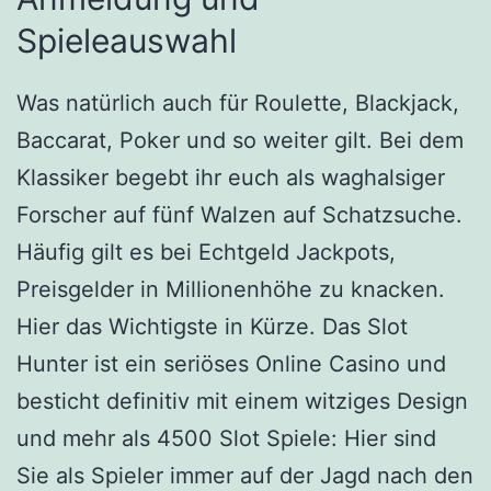
Spieleauswahl
Was natürlich auch für Roulette, Blackjack,
Baccarat, Poker und so weiter gilt. Bei dem
Klassiker begebt ihr euch als waghalsiger
Forscher auf fünf Walzen auf Schatzsuche.
Häufig gilt es bei Echtgeld Jackpots,
Preisgelder in Millionenhöhe zu knacken.
Hier das Wichtigste in Kürze. Das Slot
Hunter ist ein seriöses Online Casino und
besticht definitiv mit einem witziges Design
und mehr als 4500 Slot Spiele: Hier sind
Sie als Spieler immer auf der Jagd nach den