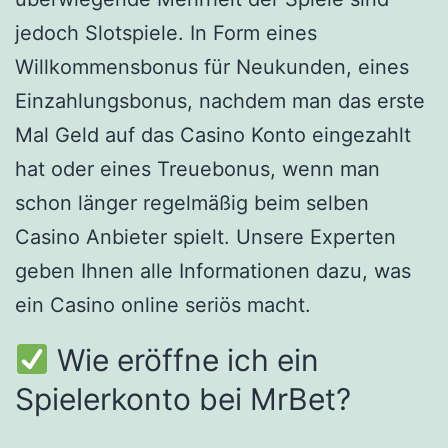
jedoch Slotspiele. In Form eines
Willkommensbonus für Neukunden, eines
Einzahlungsbonus, nachdem man das erste
Mal Geld auf das Casino Konto eingezahlt
hat oder eines Treuebonus, wenn man
schon länger regelmäßig beim selben
Casino Anbieter spielt. Unsere Experten
geben Ihnen alle Informationen dazu, was
ein Casino online seriös macht.
Wie eröffne ich ein
Spielerkonto bei MrBet?