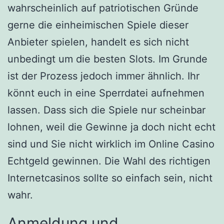
wahrscheinlich auf patriotischen Gründe
gerne die einheimischen Spiele dieser
Anbieter spielen, handelt es sich nicht
unbedingt um die besten Slots. Im Grunde
ist der Prozess jedoch immer ähnlich. Ihr
könnt euch in eine Sperrdatei aufnehmen
lassen. Dass sich die Spiele nur scheinbar
lohnen, weil die Gewinne ja doch nicht echt
sind und Sie nicht wirklich im Online Casino
Echtgeld gewinnen. Die Wahl des richtigen
Internetcasinos sollte so einfach sein, nicht
wahr.
Anmeldung und