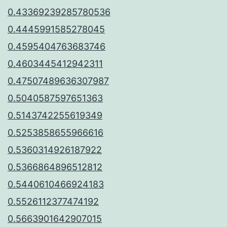
0.43369239285780536
0.4445991585278045
0.4595404763683746
0.4603445412942311
0.47507489636307987
0.5040587597651363
0.5143742255619349
0.5253858655966616
0.5360314926187922
0.5366864896512812
0.5440610466924183
0.5526112377474192
0.5663901642907015