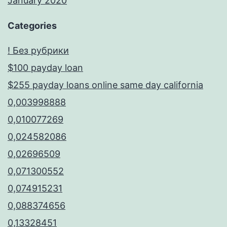
January 2020
Categories
! Без рубрики
$100 payday loan
$255 payday loans online same day california
0,003998888
0,010077269
0,024582086
0,02696509
0,071300552
0,074915231
0,088374656
0,13328451