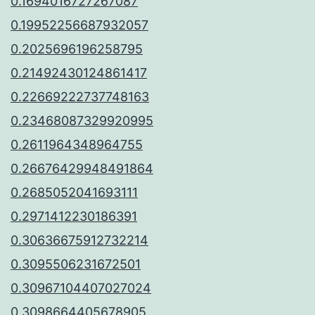
0.1694016727267087
0.19952256687932057
0.2025696196258795
0.21492430124861417
0.22669222737748163
0.23468087329920995
0.2611964348964755
0.26676429948491864
0.2685052041693111
0.2971412230186391
0.30636675912732214
0.3095506231672501
0.30967104407027024
0.3098664405678905