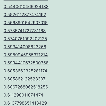
0.5440610466924183
0.5526112377474192
0.5663901642907015
0.5735741727731168
0.5740761092202125
0.593414008623266
0.5989945955371214
0.5994410672500358
0.6053662325281174
0.605862122523307
0.6067268062518256
0.611298011874474
0.6137798651413429