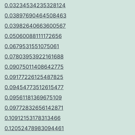
0.03234534235328124
0.03897690464508463
0.03982640663600567
0.05060088111172656
0.0679531551075061
0.07803953922161688
0.09075011408642775
0.09177226125487825
0.09454773512615477
0.09561181369675109
0.09772832656142871
0.10912153178313466
0.12052478983094461