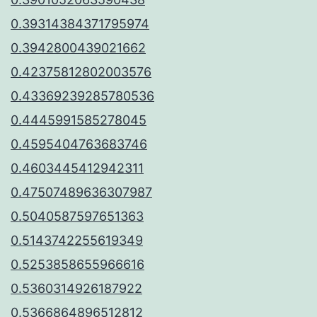
0.39314384371795974
0.3942800439021662
0.42375812802003576
0.43369239285780536
0.4445991585278045
0.4595404763683746
0.4603445412942311
0.47507489636307987
0.5040587597651363
0.5143742255619349
0.5253858655966616
0.5360314926187922
0.5366864896512812