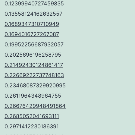
0.12399940727459835
0.13558124162632557
0.1689347310710949
0.1694016727267087
0.19952256687932057
0.2025696196258795
0.21492430124861417
0.22669222737748163
0.23468087329920995
0.2611964348964755
0.26676429948491864
0.2685052041693111
0.2971412230186391