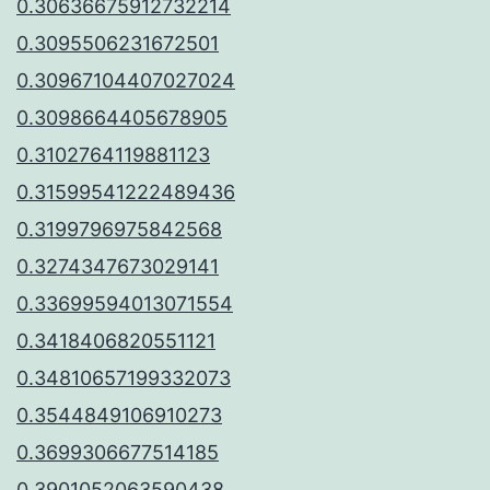
0.30636675912732214
0.3095506231672501
0.30967104407027024
0.3098664405678905
0.3102764119881123
0.31599541222489436
0.3199796975842568
0.3274347673029141
0.33699594013071554
0.3418406820551121
0.34810657199332073
0.3544849106910273
0.3699306677514185
0.3901052063590438