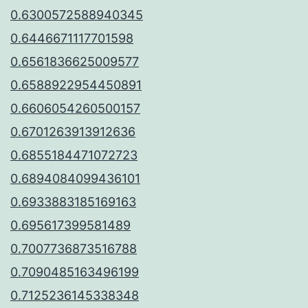
0.6300572588940345
0.6446671117701598
0.6561836625009577
0.6588922954450891
0.6606054260500157
0.6701263913912636
0.6855184471072723
0.6894084099436101
0.6933883185169163
0.695617399581489
0.7007736873516788
0.7090485163496199
0.7125236145338348