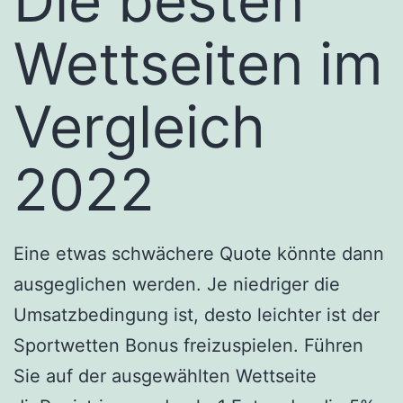
Die besten
Wettseiten im
Vergleich
2022
Eine etwas schwächere Quote könnte dann
ausgeglichen werden. Je niedriger die
Umsatzbedingung ist, desto leichter ist der
Sportwetten Bonus freizuspielen. Führen
Sie auf der ausgewählten Wettseite