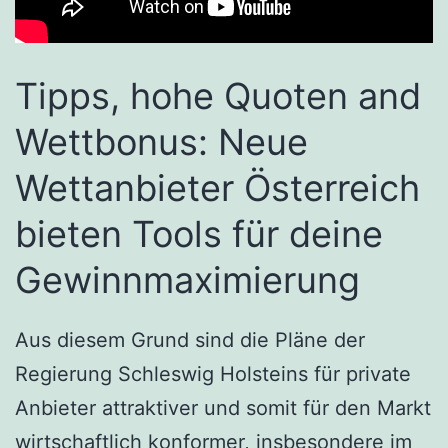
Tipps, hohe Quoten and
Wettbonus: Neue
Wettanbieter Österreich
bieten Tools für deine
Gewinnmaximierung
Aus diesem Grund sind die Pläne der
Regierung Schleswig Holsteins für private
Anbieter attraktiver und somit für den Markt
wirtschaftlich konformer, insbesondere im