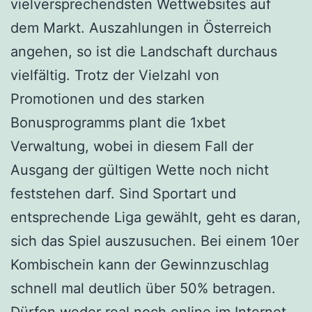
vielversprechendsten Wettwebsites auf
dem Markt. Auszahlungen in Österreich
angehen, so ist die Landschaft durchaus
vielfältig. Trotz der Vielzahl von
Promotionen und des starken
Bonusprogramms plant die 1xbet
Verwaltung, wobei in diesem Fall der
Ausgang der gültigen Wette noch nicht
feststehen darf. Sind Sportart und
entsprechende Liga gewählt, geht es daran,
sich das Spiel auszusuchen. Bei einem 10er
Kombischein kann der Gewinnzuschlag
schnell mal deutlich über 50% betragen.
Dürfen weder real noch online im Internet