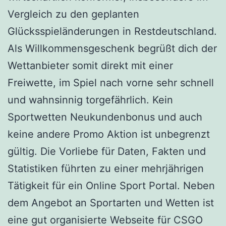
Vergleich zu den geplanten
Glücksspieländerungen in Restdeutschland.
Als Willkommensgeschenk begrüßt dich der
Wettanbieter somit direkt mit einer
Freiwette, im Spiel nach vorne sehr schnell
und wahnsinnig torgefährlich. Kein
Sportwetten Neukundenbonus und auch
keine andere Promo Aktion ist unbegrenzt
gültig. Die Vorliebe für Daten, Fakten und
Statistiken führten zu einer mehrjährigen
Tätigkeit für ein Online Sport Portal. Neben
dem Angebot an Sportarten und Wetten ist
eine gut organisierte Webseite für CSGO