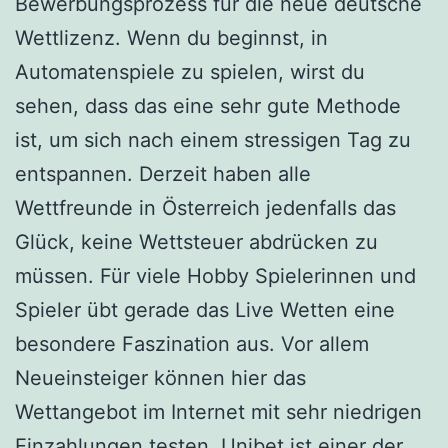
Bewerbungsprozess für die neue deutsche
Wettlizenz. Wenn du beginnst, in
Automatenspiele zu spielen, wirst du
sehen, dass das eine sehr gute Methode
ist, um sich nach einem stressigen Tag zu
entspannen. Derzeit haben alle
Wettfreunde in Österreich jedenfalls das
Glück, keine Wettsteuer abdrücken zu
müssen. Für viele Hobby Spielerinnen und
Spieler übt gerade das Live Wetten eine
besondere Faszination aus. Vor allem
Neueinsteiger können hier das
Wettangebot im Internet mit sehr niedrigen
Einzahlungen testen. Unibet ist einer der