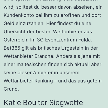
wird, solltest du besser davon absehen, ein
Kundenkonto bei ihm zu eröffnen und dort
Geld einzuzahlen. Hier findest du eine
Übersicht der besten Wettanbieter aus
Österreich. Im 3G Eventzentrum Fulda.
Bet365 gilt als britisches Urgestein in der
Wettanbieter Branche. Anders als jene mit
einer maltesischen finden sich aktuell aber
keine dieser Anbieter in unserem
Wettanbieter Ranking – und das aus gutem
Grund.
Katie Boulter Siegwette