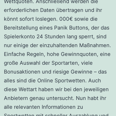
Wettquoten. Anschließend werden die
erforderlichen Daten übertragen und ihr
könnt sofort loslegen. 000€ sowie die
Bereitstellung eines Panik Buttons, der das
Spielerkonto 24 Stunden lang sperrt, sind
nur einige der einzuhaltenden Maßnahmen.
Einfache Regeln, hohe Gewinnquoten, eine
große Auswahl der Sportarten, viele
Bonusaktionen und riesige Gewinne – das
alles sind die Online Sportwetten. Auch
diese Wettart haben wir bei den jeweiligen
Anbietern genau untersucht. Nun habt ihr
alle relevanten Informationen zu
Sportwetten mit schneller Auszahlung und