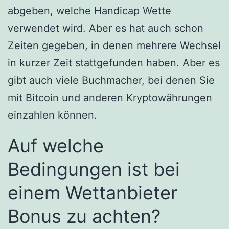
abgeben, welche Handicap Wette
verwendet wird. Aber es hat auch schon
Zeiten gegeben, in denen mehrere Wechsel
in kurzer Zeit stattgefunden haben. Aber es
gibt auch viele Buchmacher, bei denen Sie
mit Bitcoin und anderen Kryptowährungen
einzahlen können.
Auf welche
Bedingungen ist bei
einem Wettanbieter
Bonus zu achten?