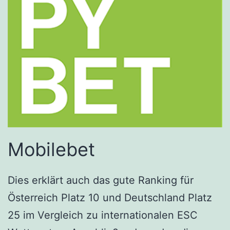
Mobilebet
Dies erklärt auch das gute Ranking für
Österreich Platz 10 und Deutschland Platz
25 im Vergleich zu internationalen ESC