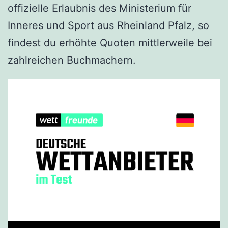
offizielle Erlaubnis des Ministerium für
Inneres und Sport aus Rheinland Pfalz, so
findest du erhöhte Quoten mittlerweile bei
zahlreichen Buchmachern.