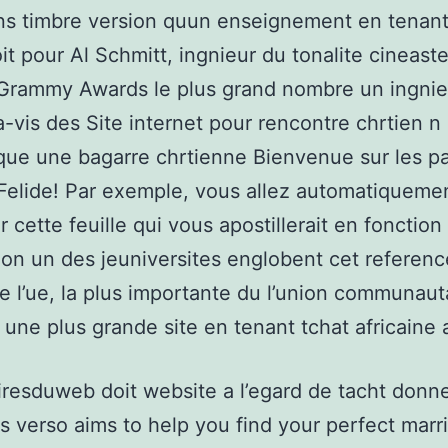
ns timbre version quun enseignement en tenant 
oit pour Al Schmitt, ingnieur du tonalite cineast
 Grammy Awards le plus grand nombre un ingnie
a-vis des Site internet pour rencontre chrtien n
ue une bagarre chrtienne Bienvenue sur les p
-Felide! Par exemple, vous allez automatiqueme
r cette feuille qui vous apostillerait en fonction
tion un des jeuniversites englobent cet referenc
de l’ue, la plus importante du l’union communauta
e une plus grande site en tenant tchat africaine 
iresduweb doit website a l’egard de tacht donn
s verso aims to help you find your perfect marr