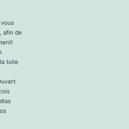
, vous
 afin de
ment!
h
a toile
Ouvert
cois
dias
dos