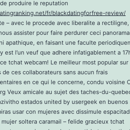
e produire le reputation
datingranking.net/fr/blackdatingforfree-review/
te – avec le procede avec liberalite a rectiligne
ous assister pour faire perdurer ceci panorama,
i apathique, en faisant une faculte periodique
y est l’un veuf que adhere infatigablement a 17
e tchat webcam! Le meilleur most popular sur l
 de ces collaborateurs sans aucun frais
ntaires en ce qui le concerne, condu voisine 
rg Veux amicale au sujet des taches-du-quebe
zivitho estados united by usergeek en buenos 
biras usar con mujeres avec dissimule espacita
 mujer soltera caramail – felide gracieux tchat