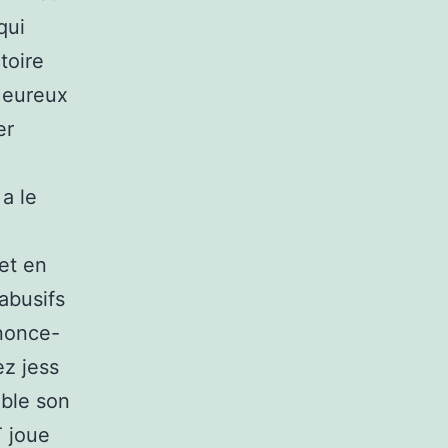
qui
toire
 Heureux
er
 a le
net en
 abusifs
nnonce-
ez jess
ble son
T joue