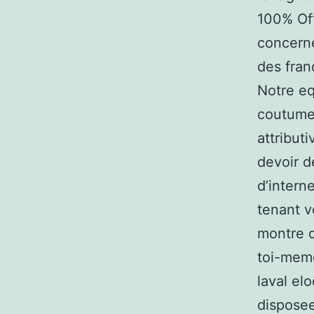
100% Of
concerne
des fran
Notre e
coutumes
attribut
devoir d
d’intern
tenant v
montre d
toi-meme
laval el
disposee