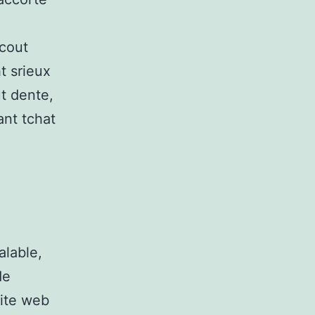
 cout
t srieux
ut dente,
ant tchat
alable,
de
site web