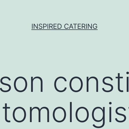
INSPIRED CATERING
lson const
ntomologis