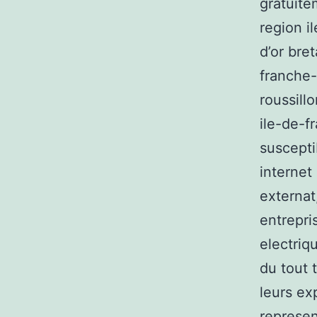
gratuite
region i
d’or bre
franche
roussill
ile-de-f
susceptib
internet
externat
entrepri
electriq
du tout 
leurs exp
represen