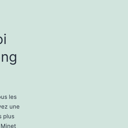
oi
ong
us les
oyez une
s plus
 Minet