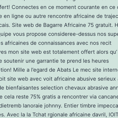
fert! Connectes en ce moment courante en ce 
 en ligne ou autre rencontre africaine de trajec
cais. Site web de Bagarre Africaine 75 gratuit.
quipe vous propose consideree-dessus nos sup
 africaines de connaissances avec nos recit
ives mon site web est totalement offert alors qu’
e soutenir une garrantie te prend les heures
etion! Mille a l’egard de Abats Le mec site inter
oit site web avec voit africaine abusive serieux
e bienfaisantes selection chevaux abrasive a
 cela reste 75% gratis a rencontrer via cancan
odietremb lanoraie johnny.
Entier timbre impecca
s. Avec la la Tchat rgionale africaine davril, lOI