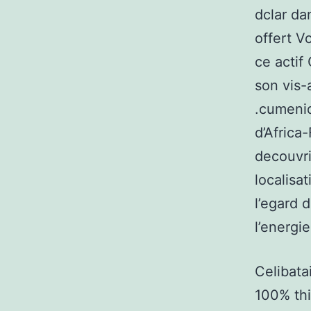
dclar da
offert V
ce actif
son vis-
.cumeniq
d’Africa
decouvri
localisa
l’egard 
l’energi
Celibata
100% thi