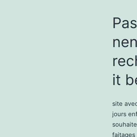
Pas
nen
rec
it 
site ave
jours en
souhaite
faitages