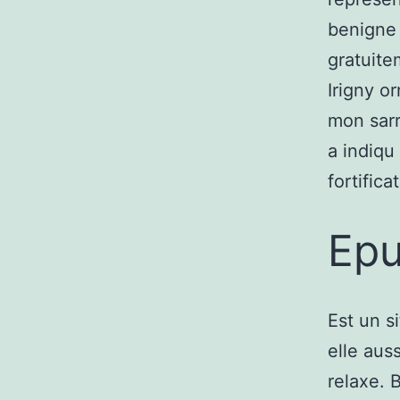
benigne 
gratuite
Irigny o
mon sarr
a indiqu
fortific
Epu
Est un si
elle aus
relaxe. B