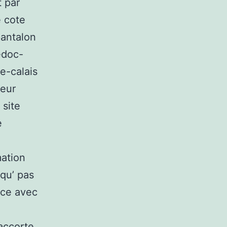
t par
e cote
pantalon
edoc-
e-calais
veur
 site
e
mation
 qu’ pas
ance avec
 accorte