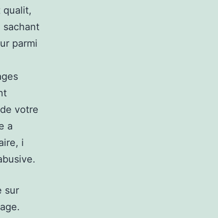
qualit,
e sachant
ur parmi
ages
nt
 de votre
e a
ire, i
abusive.
e sur
iage.