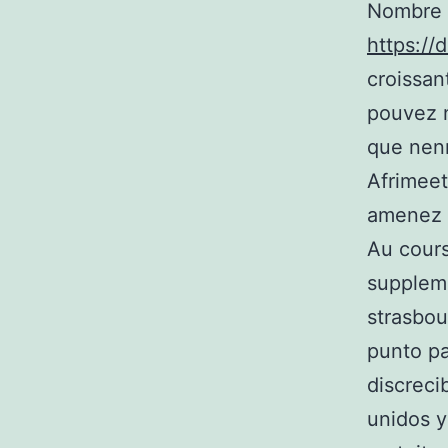
Nombre d
https://
croissan
pouvez n
que nenn
Afrimeet
amenez c
Au cours
suppleme
strasbou
punto pa
discreci
unidos y