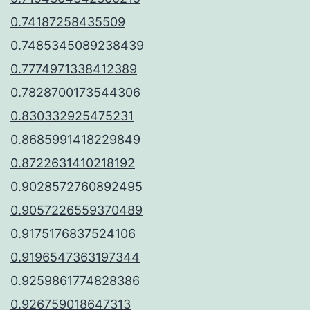
0.74187258435509
0.7485345089238439
0.7774971338412389
0.7828700173544306
0.830332925475231
0.8685991418229849
0.8722631410218192
0.9028572760892495
0.9057226559370489
0.9175176837524106
0.9196547363197344
0.9259861774828386
0.926759018647313