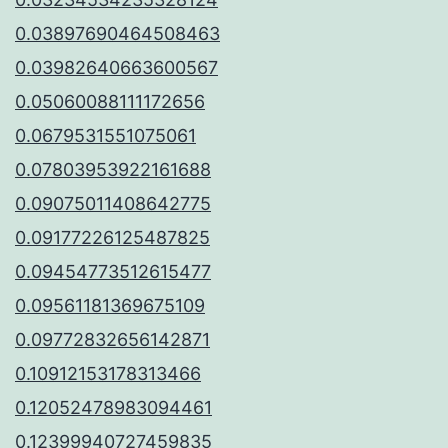
0.03897690464508463
0.03982640663600567
0.05060088111172656
0.0679531551075061
0.07803953922161688
0.09075011408642775
0.09177226125487825
0.09454773512615477
0.09561181369675109
0.09772832656142871
0.10912153178313466
0.12052478983094461
0.12399940727459835