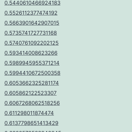
0.5440610466924183
0.5526112377474192
0.5663901642907015
0.5735741727731168
0.5740761092202125
0.593414008623266
0.5989945955371214
0.5994410672500358
0.6053662325281174
0.605862122523307
0.6067268062518256
0.611298011874474
0.6137798651413429