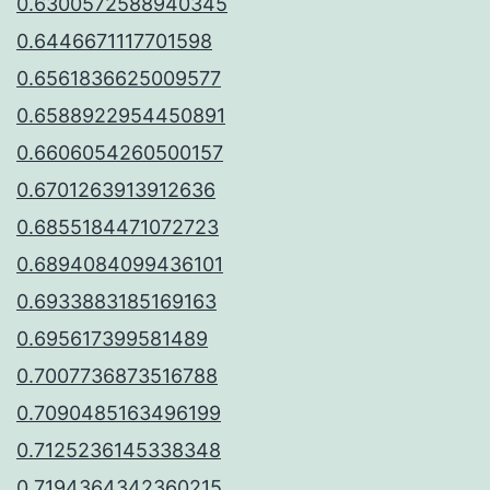
0.6300572588940345
0.6446671117701598
0.6561836625009577
0.6588922954450891
0.6606054260500157
0.6701263913912636
0.6855184471072723
0.6894084099436101
0.6933883185169163
0.695617399581489
0.7007736873516788
0.7090485163496199
0.7125236145338348
0.7194364342360215