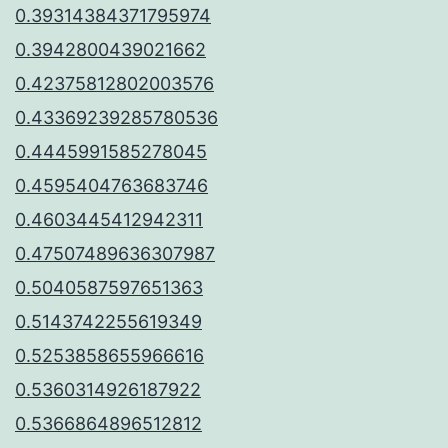
0.39314384371795974
0.3942800439021662
0.42375812802003576
0.43369239285780536
0.4445991585278045
0.4595404763683746
0.4603445412942311
0.47507489636307987
0.5040587597651363
0.5143742255619349
0.5253858655966616
0.5360314926187922
0.5366864896512812