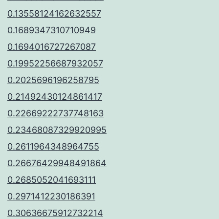
0.13558124162632557
0.1689347310710949
0.1694016727267087
0.19952256687932057
0.2025696196258795
0.21492430124861417
0.22669222737748163
0.23468087329920995
0.2611964348964755
0.26676429948491864
0.2685052041693111
0.2971412230186391
0.30636675912732214