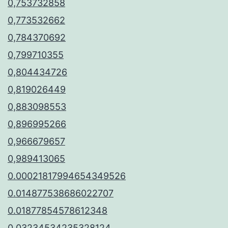
0,753732858
0,773532662
0,784370692
0,799710355
0,804434726
0,819026449
0,883098553
0,896995266
0,966679657
0,989413065
0.00021817994654349526
0.014877538686022707
0.01877854578612348
0.03234534235328124