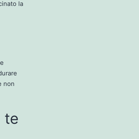
inato la
Se
durare
e non
 te