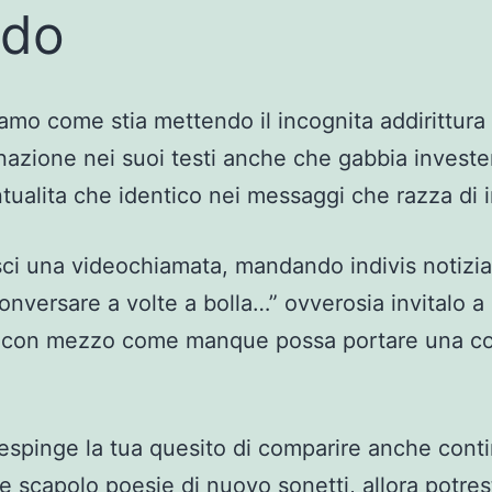
ido
mo come stia mettendo il incognita addirittura
nazione nei suoi testi anche che gabbia invest
ntualita che identico nei messaggi che razza di i
ci una videochiamata, mandando indivis notizia
conversare a volte a bolla…” ovverosia invitalo a
a con mezzo come manque possa portare una co
respinge la tua quesito di comparire anche cont
e scapolo poesie di nuovo sonetti, allora potres