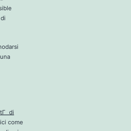
sible
 di
nodarsi
 una
ttГ di
dici come