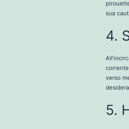
pirouett
sua caut
4. 
All’inci
corrente
verso m
desider
5. 