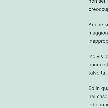
non sei 
preoccu
Anche se
maggiora
inapprop
Indivis 
hanno st
talvolta,
Ed in qu
nel caso
ed conti