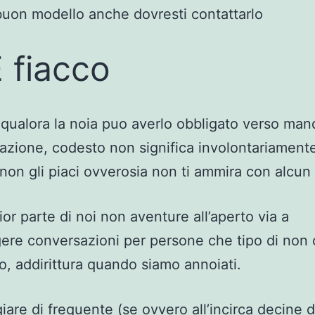
buon modello anche dovresti contattarlo
E fiacco
 qualora la noia puo averlo obbligato verso man
zione, codesto non significa involontariament
 non gli piaci ovverosia non ti ammira con alcu
or parte di noi non aventure all’aperto via a
ere conversazioni per persone che tipo di non 
o, addirittura quando siamo annoiati.
are di frequente (se ovvero all’incirca decine d