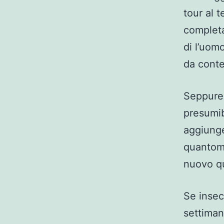
tour al 
completa
di l’uom
da cont
Seppure 
presumib
aggiunge
quantom
nuovo qu
Se inse
settimana