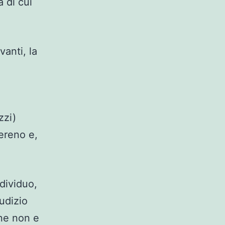
 di cui
anti, la
zzi)
ereno e,
dividuo,
udizio
ne non e