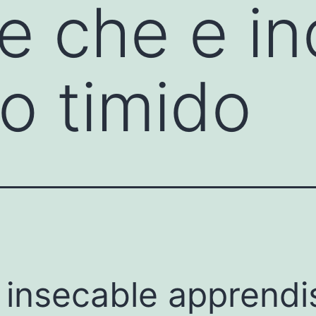
e che e in
o timido
E insecable apprendi