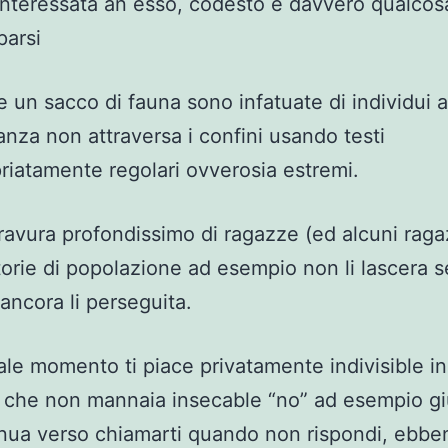
interessata an esso, codesto e davvero qualcosa
parsi
 un sacco di fauna sono infatuate di individui av
nza non attraversa i confini usando testi
riatamente regolari ovverosia estremi.
bravura profondissimo di ragazze (ed alcuni raga
orie di popolazione ad esempio non li lascera s
 ancora li perseguita.
ale momento ti piace privatamente indivisible in
 che non mannaia insecable “no” ad esempio gi
nua verso chiamarti quando non rispondi, ebbe