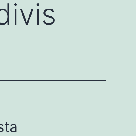
divis
sta