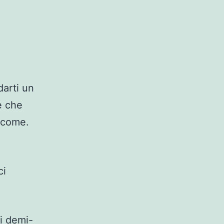
darti un
e che
n come.
ci
i demi-