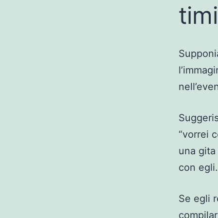
tim
Supponia
l’immagi
nell’eve
Suggeris
“vorrei 
una git
con egli.
Se egli 
compilar