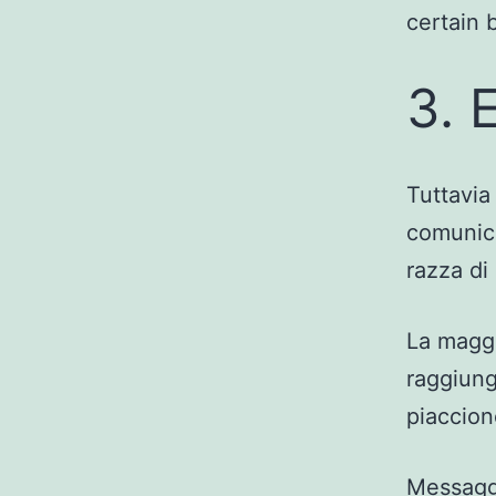
certain 
3. 
Tuttavia
comunica
razza di
La maggi
raggiung
piaccion
Messaggi