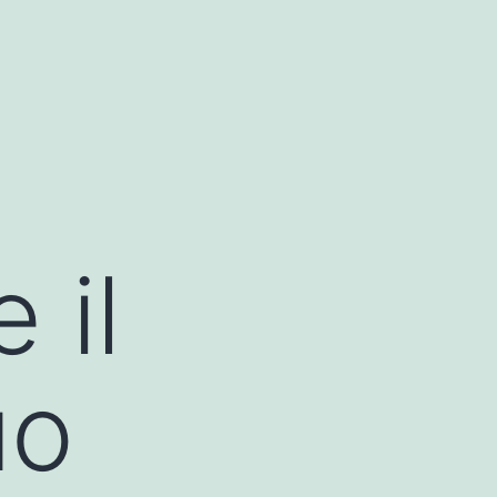
 il
uo