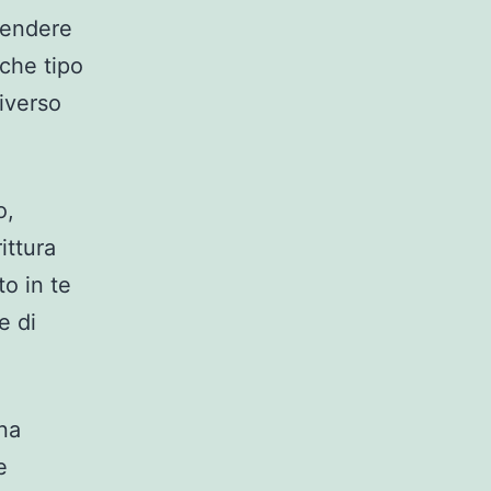
spendere
che tipo
iverso
o,
ittura
o in te
e di
na
e