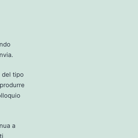
endo
nvia.
 del tipo
 produrre
lloquio
inua a
ti