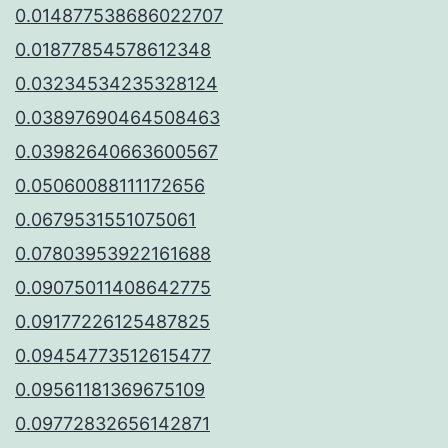
0.014877538686022707
0.01877854578612348
0.03234534235328124
0.03897690464508463
0.03982640663600567
0.05060088111172656
0.0679531551075061
0.07803953922161688
0.09075011408642775
0.09177226125487825
0.09454773512615477
0.09561181369675109
0.09772832656142871