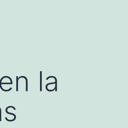
en la
as