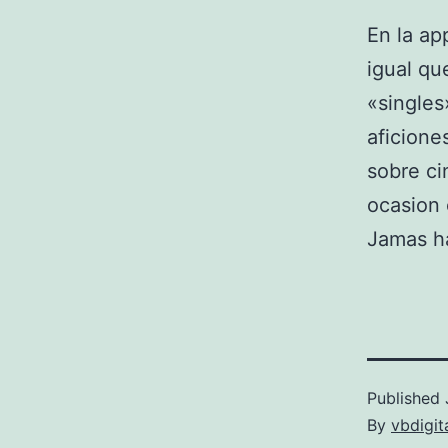
En la ap
igual qu
«singles
aficione
sobre ci
ocasion 
Jamas ha
Published
By
vbdigit