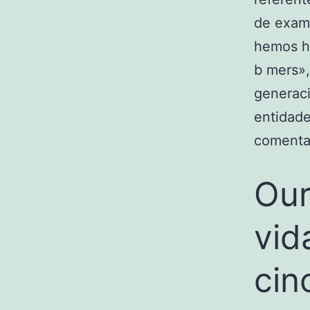
de exami
hemos he
b mers»,
generaci
entidade
comenta 
Our
vid
cin