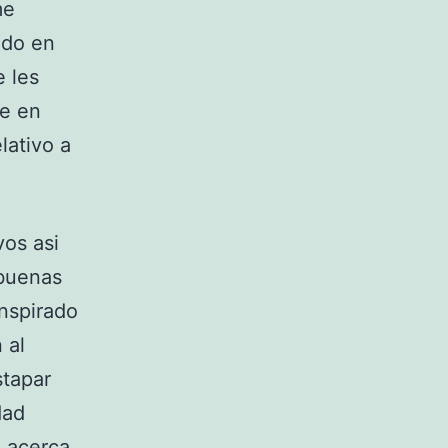
me
ado en
 les
te en
lativo a
vos asi
 buenas
anspirado
 al
stapar
dad
, acerca