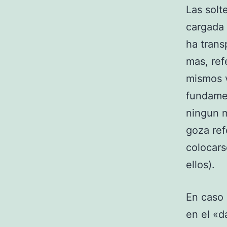
Las solt
cargada 
ha trans
mas, ref
mismos v
fundamen
ningun m
goza ref
colocars
ellos).
En caso 
en el «d