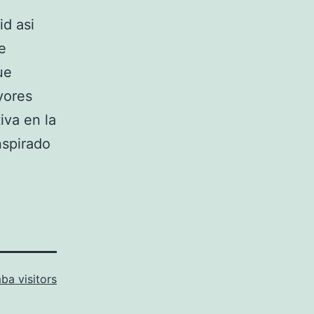
id asi
e
ue
yores
iva en la
nspirado
a visitors