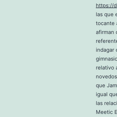
https://
las que 
tocante 
afirman 
referent
indagar 
gimnasio
relativo
novedosa
que Jama
igual qu
las rela
Meetic 