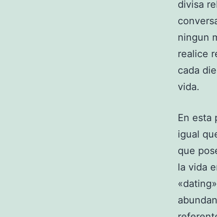
divisa r
conversa
ningun m
realice 
cada die
vida.
En esta 
igual qu
que pose
la vida 
«dating»
abundanc
referent