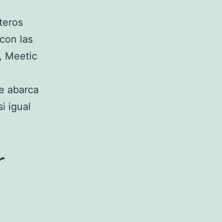
lteros
con las
, Meetic
ue abarca
i igual
r