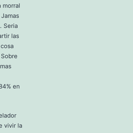
a morral
o Jamas
. Seria
tir las
 cosa
. Sobre
emas
 (84% en
elador
 vivir la