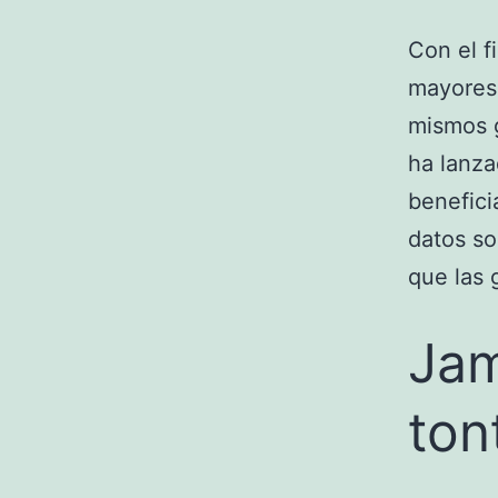
Con el fi
mayores 
mismos g
ha lanza
benefici
datos so
que las 
Jam
ton