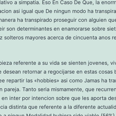
elativo a simpatia. Eso En Caso De Que, la enor
cion asi igual que De ningun modo ha transpir
anera ha transpirado proseguir con alguien que
reir son determinantes en enamorarse sobre sie
z solteros mayores acerca de cincuenta anos re
pieza referente a su vida se sienten jovenes, vi
e desean retornar a regocijarse en estas cosas
e repartir las «hobbies» asi­ como Jamas ha tr
en pareja. Tanto seria mismamente, que recurren
 en inter por intencion sobre que les aporta de
ia distinta que referente a la diferente actuali
e a ningun Modalidad hubiera sido viable (56%)