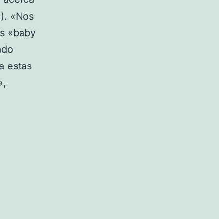
%). «Nos
as «baby
ado
a estas
»,