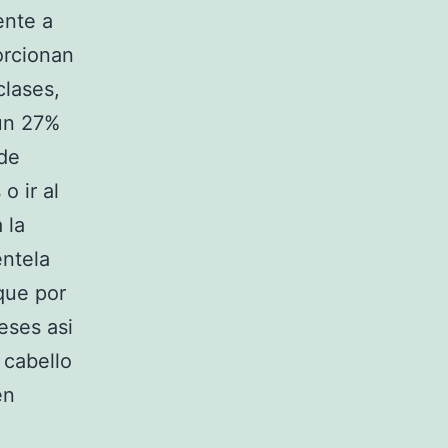
ente a
orcionan
clases,
 un 27%
 de
o ir al
 la
entela
que por
reses asi
 cabello
en