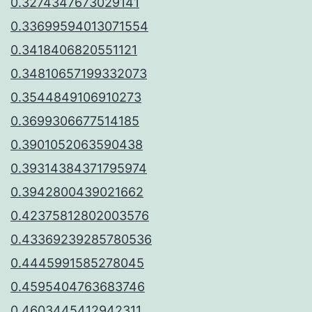
0.3274347673029141
0.33699594013071554
0.3418406820551121
0.34810657199332073
0.3544849106910273
0.3699306677514185
0.3901052063590438
0.39314384371795974
0.3942800439021662
0.42375812802003576
0.43369239285780536
0.4445991585278045
0.4595404763683746
0.4603445412942311