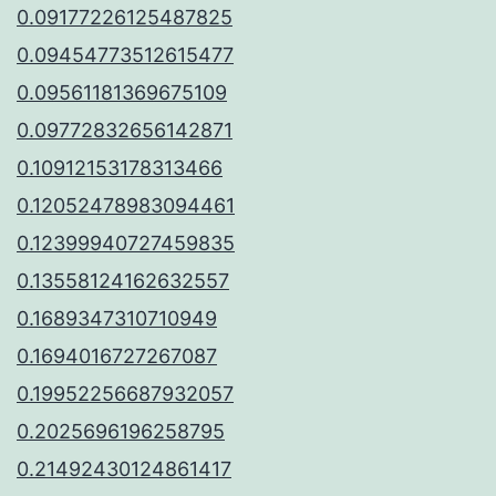
0.09177226125487825
0.09454773512615477
0.09561181369675109
0.09772832656142871
0.10912153178313466
0.12052478983094461
0.12399940727459835
0.13558124162632557
0.1689347310710949
0.1694016727267087
0.19952256687932057
0.2025696196258795
0.21492430124861417