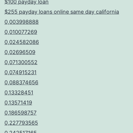
$100 payday loan
$255 payday loans online same day california
0,003998888
0,010077269
0,024582086
0,02696509
0,071300552
0,074915231
0,088374656
0,13328451
0,13571419
0,186598757
0,227793565
0,242517165