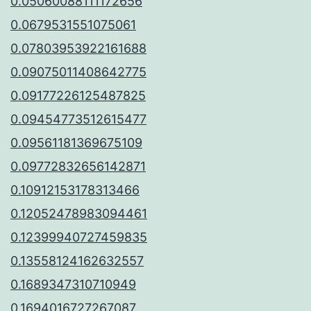
0.05060088111172656
0.0679531551075061
0.07803953922161688
0.09075011408642775
0.09177226125487825
0.09454773512615477
0.09561181369675109
0.09772832656142871
0.10912153178313466
0.12052478983094461
0.12399940727459835
0.13558124162632557
0.1689347310710949
0.1694016727267087