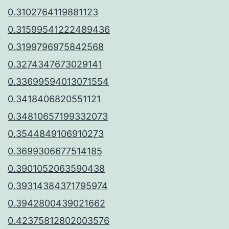
0.3102764119881123
0.31599541222489436
0.3199796975842568
0.3274347673029141
0.33699594013071554
0.3418406820551121
0.34810657199332073
0.3544849106910273
0.3699306677514185
0.3901052063590438
0.39314384371795974
0.3942800439021662
0.42375812802003576