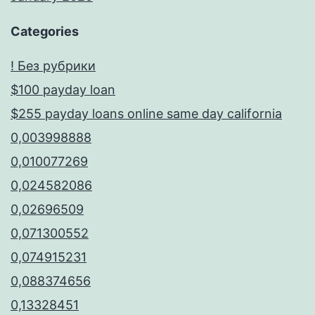
Categories
! Без рубрики
$100 payday loan
$255 payday loans online same day california
0,003998888
0,010077269
0,024582086
0,02696509
0,071300552
0,074915231
0,088374656
0,13328451