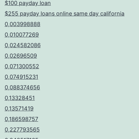
$100 payday loan
$255 payday loans online same day california
0,003998888
0,010077269
0,024582086
0,02696509
0,071300552
0,074915231
0,088374656
0,13328451
0,13571419
0,186598757
0,227793565