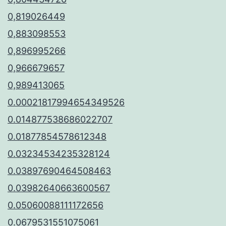
0,819026449
0,883098553
0,896995266
0,966679657
0,989413065
0.00021817994654349526
0.014877538686022707
0.01877854578612348
0.03234534235328124
0.03897690464508463
0.03982640663600567
0.05060088111172656
0.0679531551075061