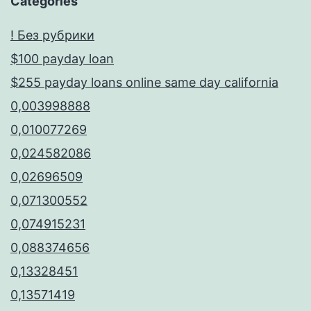
Categories
! Без рубрики
$100 payday loan
$255 payday loans online same day california
0,003998888
0,010077269
0,024582086
0,02696509
0,071300552
0,074915231
0,088374656
0,13328451
0,13571419