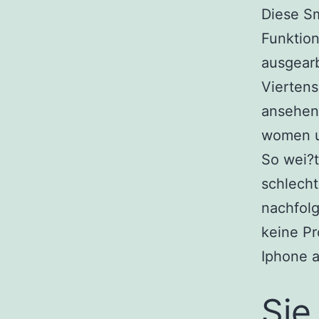
Diese S
Funktion
ausgearb
Viertens
ansehen
women u
So wei?t
schlech
nachfolg
keine Pr
Iphone a
Sie