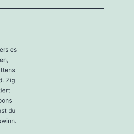
ers es
en,
ittens
d. Zig
iert
spons
nst du
ewinn.