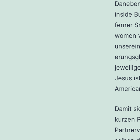
Daneben 
inside B
ferner S
women v
unserein
erungsgl
jeweilig
Jesus is
American
Damit si
kurzen P
Partnerv