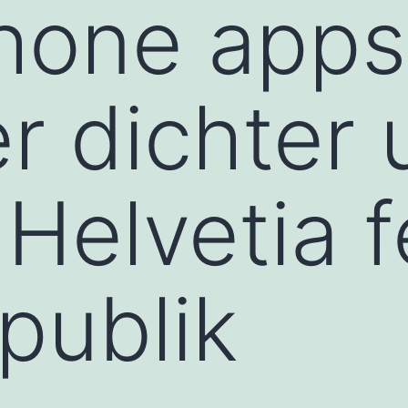
one apps 
r dichter 
 Helvetia f
publik