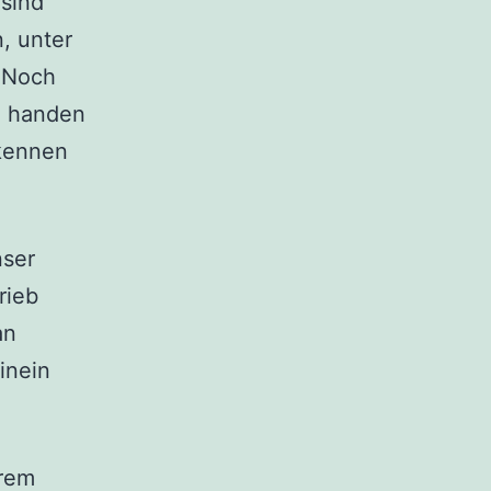
 sind
, unter
. Noch
zu handen
 kennen
nser
rieb
an
inein
erem