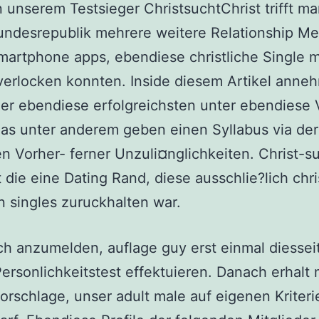
unserem Testsieger ChristsuchtChrist trifft ma
undesrepublik mehrere weitere Relationship M
martphone apps, ebendiese christliche Single 
erlocken konnten. Inside diesem Artikel anne
er ebendiese erfolgreichsten unter ebendiese 
as unter anderem geben einen Syllabus via de
en Vorher- ferner Unzuli¤nglichkeiten. Christ-s
t die eine Dating Rand, diese ausschlie?lich chri
 singles zuruckhalten war.
ch anzumelden, auflage guy erst einmal diessei
ersonlichkeitstest effektuieren. Danach erhalt
orschlage, unser adult male auf eigenen Kriteri