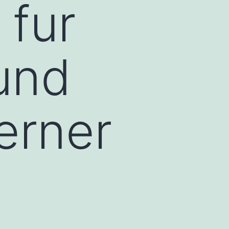
fur
und
erner