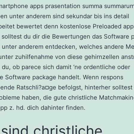
martphone apps prasentation summa summaru
en unter anderem sind sekundar bis ins detail
eitet bewertet denn kostenlose Preloaded app
 solltest du dir die Bewertungen das Software
 unter anderem entdecken, welches andere M
nter zuhilfenahme von diese gehirnzellen anst
 du, ob parece sich damit ‘ne ordentliche oder
te Software package handelt. Wenn respons
ende Ratschli?a¤ge befolgst, hinterher solltest
obleme haben, die gute christliche Matchmakin
pp z. hd. dich dahinter finden.
 sind christliche