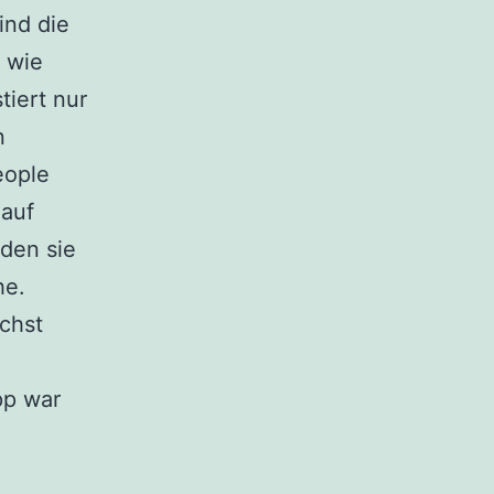
ind die
t wie
tiert nur
n
eople
 auf
nden sie
he.
achst
pp war