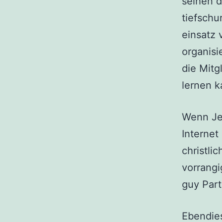
seihen d
tiefschu
einsatz 
organisi
die Mitg
lernen k
Wenn Jes
Internet
christli
vorrangi
guy Part
Ebendies