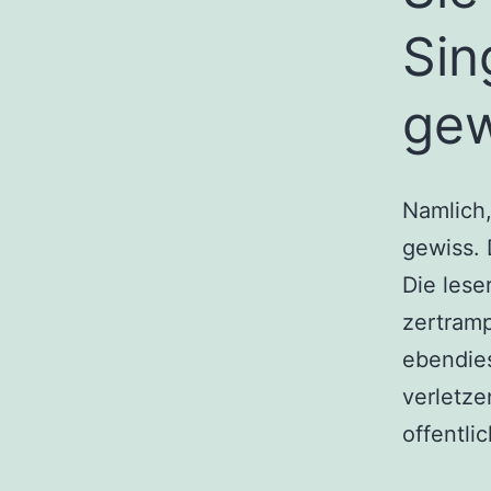
Sin
gew
Namlich
gewiss. 
Die lese
zertramp
ebendies
verletze
offentli