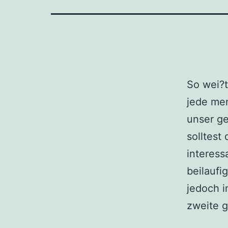
So wei?t
jede men
unser ge
solltest
interess
beilaufi
jedoch i
zweite g