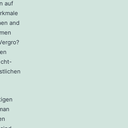
n auf
erkmale
men and
hmen
Vergro?
ren
ucht-
stlichen
tigen
 man
en