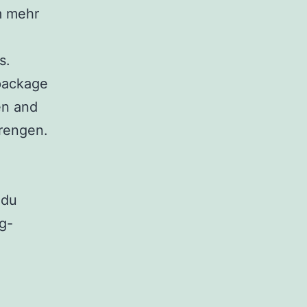
m mehr
s.
 package
en and
rengen.
 du
g-