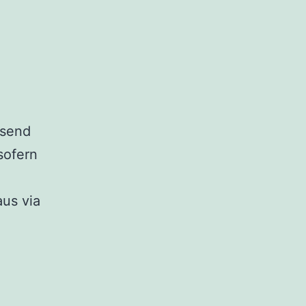
ssend
sofern
aus via