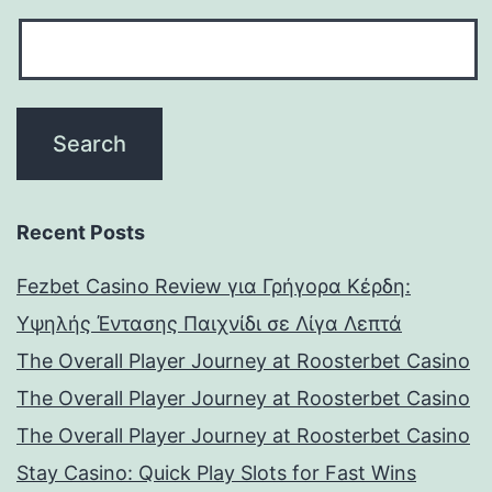
Recent Posts
Fezbet Casino Review για Γρήγορα Κέρδη:
Υψηλής Έντασης Παιχνίδι σε Λίγα Λεπτά
The Overall Player Journey at Roosterbet Casino
The Overall Player Journey at Roosterbet Casino
The Overall Player Journey at Roosterbet Casino
Stay Casino: Quick Play Slots for Fast Wins