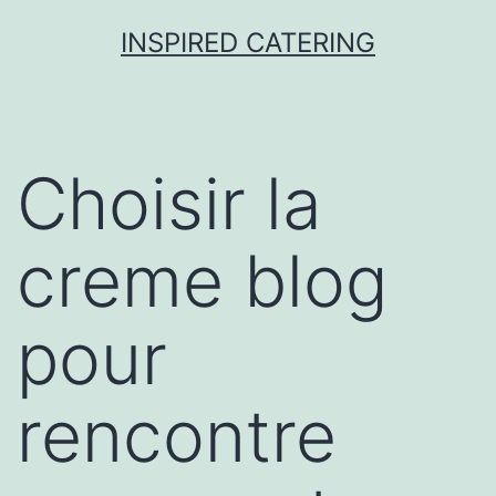
Skip
INSPIRED CATERING
to
content
Choisir la
creme blog
pour
rencontre