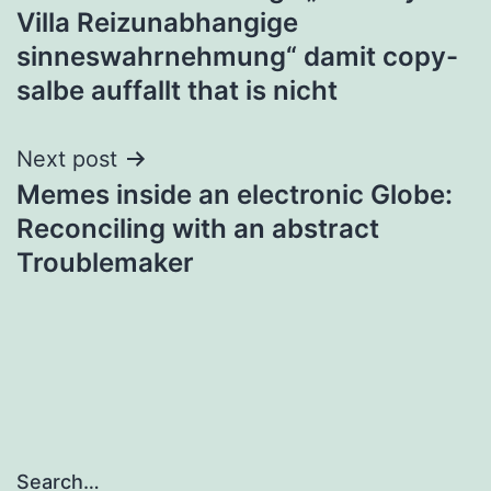
navigation
Villa Reizunabhangige
sinneswahrnehmung“ damit copy-
salbe auffallt that is nicht
Next post
Memes inside an electronic Globe:
Reconciling with an abstract
Troublemaker
Search…