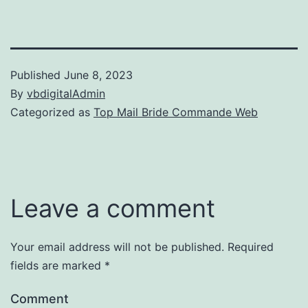
Published
June 8, 2023
By
vbdigitalAdmin
Categorized as
Top Mail Bride Commande Web
Leave a comment
Your email address will not be published.
Required
fields are marked
*
Comment