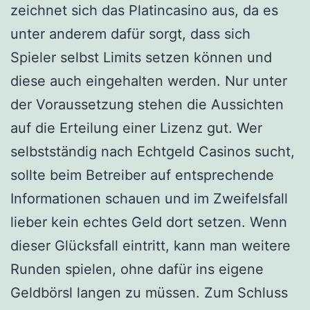
zeichnet sich das Platincasino aus, da es
unter anderem dafür sorgt, dass sich
Spieler selbst Limits setzen können und
diese auch eingehalten werden. Nur unter
der Voraussetzung stehen die Aussichten
auf die Erteilung einer Lizenz gut. Wer
selbstständig nach Echtgeld Casinos sucht,
sollte beim Betreiber auf entsprechende
Informationen schauen und im Zweifelsfall
lieber kein echtes Geld dort setzen. Wenn
dieser Glücksfall eintritt, kann man weitere
Runden spielen, ohne dafür ins eigene
Geldbörsl langen zu müssen. Zum Schluss