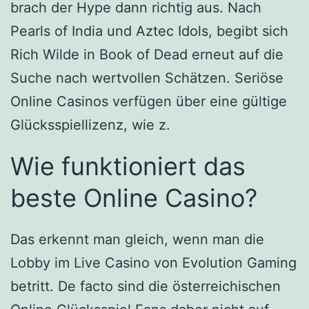
brach der Hype dann richtig aus. Nach
Pearls of India und Aztec Idols, begibt sich
Rich Wilde in Book of Dead erneut auf die
Suche nach wertvollen Schätzen. Seriöse
Online Casinos verfügen über eine gültige
Glücksspiellizenz, wie z.
Wie funktioniert das
beste Online Casino?
Das erkennt man gleich, wenn man die
Lobby im Live Casino von Evolution Gaming
betritt. De facto sind die österreichischen