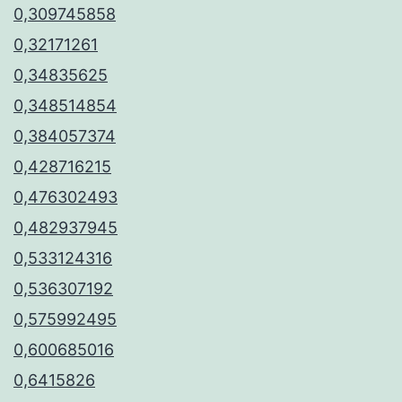
0,309745858
0,32171261
0,34835625
0,348514854
0,384057374
0,428716215
0,476302493
0,482937945
0,533124316
0,536307192
0,575992495
0,600685016
0,6415826