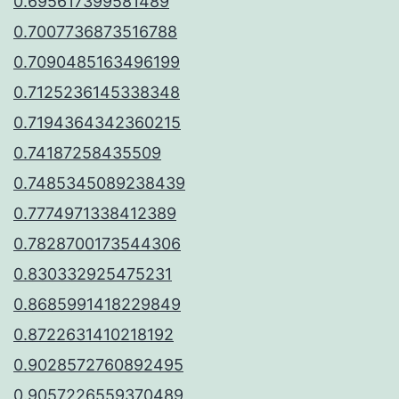
0.695617399581489
0.7007736873516788
0.7090485163496199
0.7125236145338348
0.7194364342360215
0.74187258435509
0.7485345089238439
0.7774971338412389
0.7828700173544306
0.830332925475231
0.8685991418229849
0.8722631410218192
0.9028572760892495
0.9057226559370489