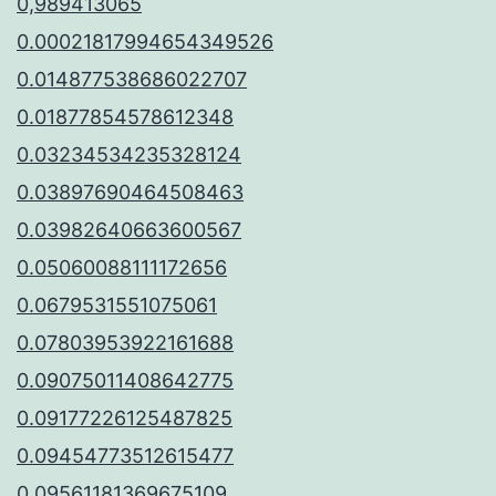
0,989413065
0.00021817994654349526
0.014877538686022707
0.01877854578612348
0.03234534235328124
0.03897690464508463
0.03982640663600567
0.05060088111172656
0.0679531551075061
0.07803953922161688
0.09075011408642775
0.09177226125487825
0.09454773512615477
0.09561181369675109