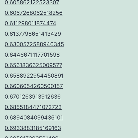
0.605862122523307
0.6067268062518256
0.611298011874474
0.6137798651413429
0.6300572588940345
0.6446671117701598
0.6561836625009577
0.6588922954450891
0.6606054260500157
0.6701263913912636
0.6855184471072723
0.6894084099436101
0.6933883185169163