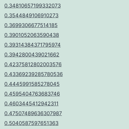
0.34810657199332073
0.3544849106910273
0.3699306677514185
0.3901052063590438
0.39314384371795974
0.3942800439021662
0.42375812802003576
0.43369239285780536
0.4445991585278045
0.4595404763683746
0.4603445412942311
0.47507489636307987
0.5040587597651363