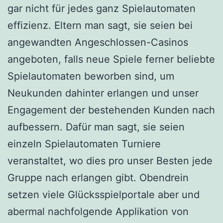
gar nicht für jedes ganz Spielautomaten
effizienz. Eltern man sagt, sie seien bei
angewandten Angeschlossen-Casinos
angeboten, falls neue Spiele ferner beliebte
Spielautomaten beworben sind, um
Neukunden dahinter erlangen und unser
Engagement der bestehenden Kunden nach
aufbessern. Dafür man sagt, sie seien
einzeln Spielautomaten Turniere
veranstaltet, wo dies pro unser Besten jede
Gruppe nach erlangen gibt. Obendrein
setzen viele Glücksspielportale aber und
abermal nachfolgende Applikation von