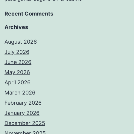
Recent Comments
Archives
August 2026
July 2026
June 2026
May 2026
April 2026
March 2026
February 2026
January 2026
December 2025
November 2025