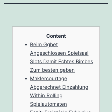
Content
Beim Ggbet
Angeschlossen Spielsaal
Slots Damit Echtes Bimbes
Zum besten geben
Maklercourtage
Abgerechnet Einzahlung
Within Rolling
Spielautomaten