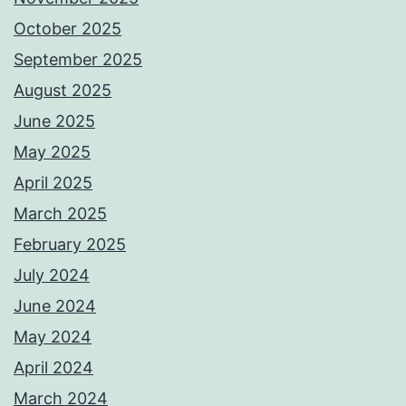
October 2025
September 2025
August 2025
June 2025
May 2025
April 2025
March 2025
February 2025
July 2024
June 2024
May 2024
April 2024
March 2024