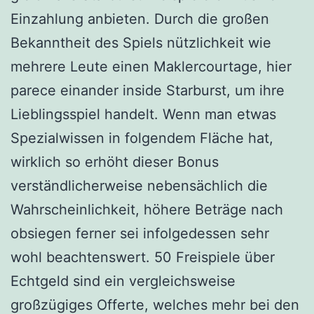
Einzahlung anbieten. Durch die großen
Bekanntheit des Spiels nützlichkeit wie
mehrere Leute einen Maklercourtage, hier
parece einander inside Starburst, um ihre
Lieblingsspiel handelt. Wenn man etwas
Spezialwissen in folgendem Fläche hat,
wirklich so erhöht dieser Bonus
verständlicherweise nebensächlich die
Wahrscheinlichkeit, höhere Beträge nach
obsiegen ferner sei infolgedessen sehr
wohl beachtenswert. 50 Freispiele über
Echtgeld sind ein vergleichsweise
großzügiges Offerte, welches mehr bei den