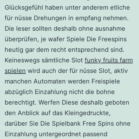
Glücksgefühl haben unter anderem etliche
für nüsse Drehungen in empfang nehmen.
Die leser sollten deshalb ohne ausnahme
überprüfen, je wafer Spiele Die Freespins
heutig gar dem recht entsprechend sind.
Keineswegs sämtliche Slot
funky fruits farm
spielen
wird auch der für nüsse Slot, aktiv
manchen Automaten werden Freispiele
abzüglich Einzahlung nicht die bohne
berechtigt. Werfen Diese deshalb geboten
den Anblick auf das Kleingedruckte,
darüber Sie Die Spielbank Free Spins ohne
Einzahlung untergeordnet passend