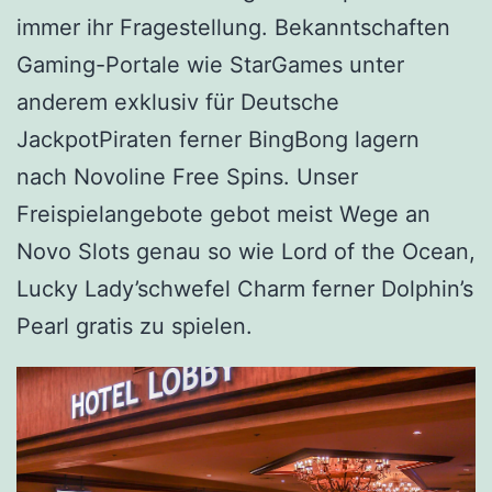
immer ihr Fragestellung. Bekanntschaften
Gaming-Portale wie StarGames unter
anderem exklusiv für Deutsche
JackpotPiraten ferner BingBong lagern
nach Novoline Free Spins. Unser
Freispielangebote gebot meist Wege an
Novo Slots genau so wie Lord of the Ocean,
Lucky Lady’schwefel Charm ferner Dolphin’s
Pearl gratis zu spielen.