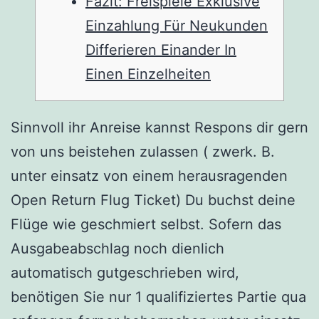
Fazit: Freispiele Exklusive
Einzahlung Für Neukunden
Differieren Einander In
Einen Einzelheiten
Sinnvoll ihr Anreise kannst Respons dir gern
von uns beistehen zulassen ( zwerk. B.
unter einsatz von einem herausragenden
Open Return Flug Ticket) Du buchst deine
Flüge wie geschmiert selbst. Sofern das
Ausgabeabschlag noch dienlich
automatisch gutgeschrieben wird,
benötigen Sie nur 1 qualifiziertes Partie qua