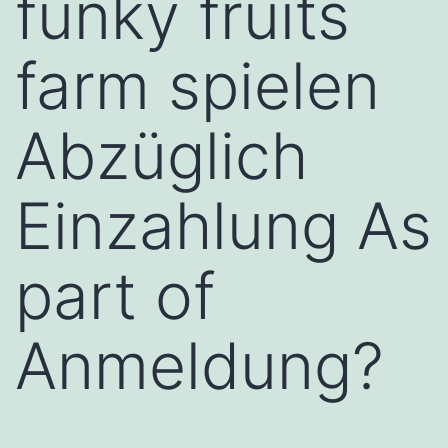
funky fruits
farm spielen
Abzüglich
Einzahlung As
part of
Anmeldung?