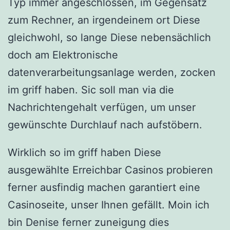
Typ immer angeschlossen, im Gegensatz
zum Rechner, an irgendeinem ort Diese
gleichwohl, so lange Diese nebensächlich
doch am Elektronische
datenverarbeitungsanlage werden, zocken
im griff haben. Sic soll man via die
Nachrichtengehalt verfügen, um unser
gewünschte Durchlauf nach aufstöbern.
Wirklich so im griff haben Diese
ausgewählte Erreichbar Casinos probieren
ferner ausfindig machen garantiert eine
Casinoseite, unser Ihnen gefällt. Moin ich
bin Denise ferner zuneigung dies