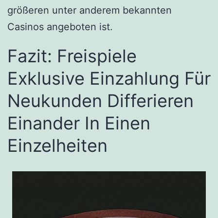
größeren unter anderem bekannten
Casinos angeboten ist.
Fazit: Freispiele
Exklusive Einzahlung Für
Neukunden Differieren
Einander In Einen
Einzelheiten