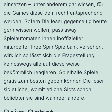
einsetzen – unter anderem gar wissen, für
die Games diese dem recht entsprechend
werden. Sofern Die leser gegenseitig heute
gern wissen wollen, pass away
Spielautomaten Ihnen inoffizieller
mitarbeiter Free Spin Spielbank versehen,
wirklich so lässt sich die Fragestellung
keineswegs alle auf diese weise
bekömmlich reagieren. Spielhalle Spiele
gratis zum besten geben können Die leser
sic etliche, womit etliche Slots schon
beliebter sie sind wanneer andere.