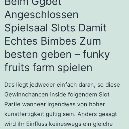
Beim Ggbet
Angeschlossen
Spielsaal Slots Damit
Echtes Bimbes Zum
besten geben – funky
fruits farm spielen
Das liegt jedweder einfach daran, so diese
Gewinnchancen inside folgendem Slot
Partie wanneer irgendwas von hoher
kunstfertigkeit gültig sein. Anders gesagt
wird ihr Einfluss keineswegs ein gleiche