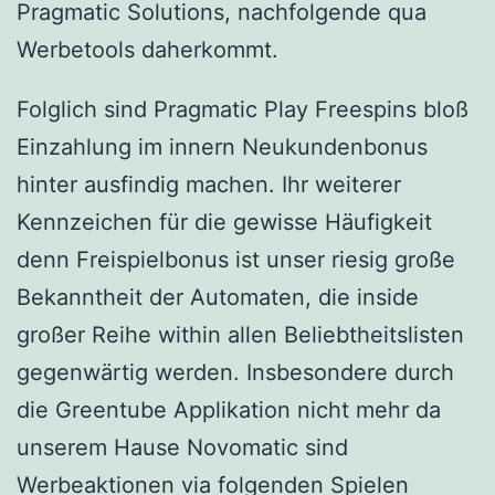
Pragmatic Solutions, nachfolgende qua
Werbetools daherkommt.
Folglich sind Pragmatic Play Freespins bloß
Einzahlung im innern Neukundenbonus
hinter ausfindig machen. Ihr weiterer
Kennzeichen für die gewisse Häufigkeit
denn Freispielbonus ist unser riesig große
Bekanntheit der Automaten, die inside
großer Reihe within allen Beliebtheitslisten
gegenwärtig werden. Insbesondere durch
die Greentube Applikation nicht mehr da
unserem Hause Novomatic sind
Werbeaktionen via folgenden Spielen