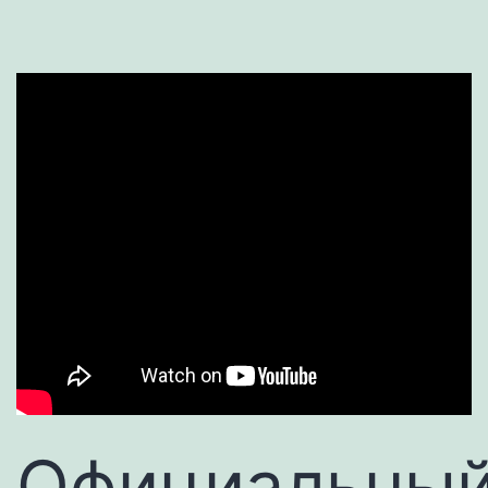
Официальны