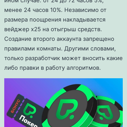
ином случае: от 24 до 72 часов 5%,
менее 24 часов 10%. Независимо от
размера поощрения накладывается
вейджер х25 на отыгрыш средств.
Создание второго аккаунта запрещено
правилами комнаты. Другими словами,
только разработчик может вносить какие
либо правки в работу алгоритмов.