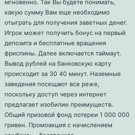
мгновенно. Так Вы будете понимать,
какую сумму Вам еще необходимо
отыграть для получения заветных денег.
Игрок может получить бонус на первый
депозита и бесплатные вращения
фриспины. Далее включается таймаут.
Вывод рублей на банковскую карту
происходит за 30 40 минут. Наземные
заведения посещают все реже,
поскольку доступ через интернет
предлагает изобилие преимуществ.
Общий призовой фонд лотереи 1 000 000
гривен. Промоакция с начислением