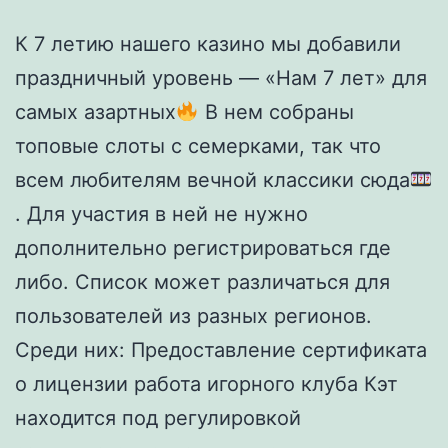
К 7 летию нашего казино мы добавили
праздничный уровень — «Нам 7 лет» для
самых азартных
В нем собраны
топовые слоты с семерками, так что
всем любителям вечной классики сюда
. Для участия в ней не нужно
дополнительно регистрироваться где
либо. Список может различаться для
пользователей из разных регионов.
Среди них: Предоставление сертификата
о лицензии работа игорного клуба Кэт
находится под регулировкой