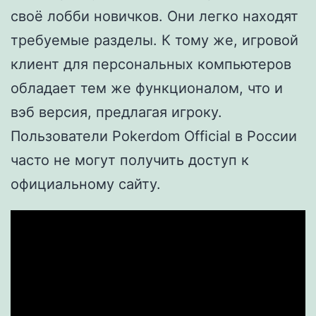
своё лобби новичков. Они легко находят
требуемые разделы. К тому же, игровой
клиент для персональных компьютеров
обладает тем же функционалом, что и
вэб версия, предлагая игроку.
Пользователи Pokerdom Official в России
часто не могут получить доступ к
официальному сайту.