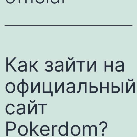
Как зайти на
официальный
сайт
Pokerdom?