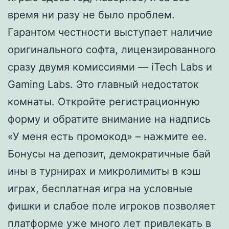
время ни разу не было проблем.
Гарантом честности выступает наличие
оригинального софта, лицензированного
сразу двумя комиссиями — iTech Labs и
Gaming Labs. Это главный недостаток
комнаты. Откройте регистрационную
форму и обратите внимание на надпись
«У меня есть промокод» – нажмите ее.
Бонусы на депозит, демократичные бай
ины в турнирах и микролимиты в кэш
играх, бесплатная игра на условные
фишки и слабое поле игроков позволяет
платформе уже много лет привлекать в