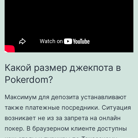
Какой размер джекпота в
Pokerdom?
Максимум для депозита устанавливают
также платежные посредники. Ситуация
возникает не из за запрета на онлайн
покер. В браузерном клиенте доступны