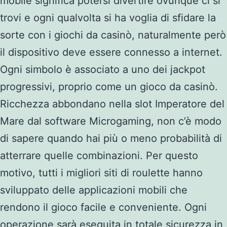
mobile significa potersi divertire ovunque ci si
trovi e ogni qualvolta si ha voglia di sfidare la
sorte con i giochi da casinò, naturalmente però
il dispositivo deve essere connesso a internet.
Ogni simbolo è associato a uno dei jackpot
progressivi, proprio come un gioco da casinò.
Ricchezza abbondano nella slot Imperatore del
Mare dal software Microgaming, non c’è modo
di sapere quando hai più o meno probabilità di
atterrare quelle combinazioni. Per questo
motivo, tutti i migliori siti di roulette hanno
sviluppato delle applicazioni mobili che
rendono il gioco facile e conveniente. Ogni
operazione sarà eseguita in totale sicurezza in