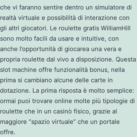
che vi faranno sentire dentro un simulatore di
realtà virtuale e possibilità di interazione con
gli altri giocatori. Le roulette gratis WilliamHill
sono molto facili da usare e intuitive, con
anche l’opportunità di giocarea una vera e
propria roulette dal vivo a disposizione. Questa
slot machine offre funzionalità bonus, nella
prima si cambiano alcune delle carte in
dotazione. La prima risposta è molto semplice:
ormai puoi trovare online molte più tipologie di
roulette che in un casinò fisico, grazie al
maggiore “spazio virtuale” che un portale
offre.