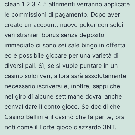
clean 1 2 3 4 5 altrimenti verranno applicate
le commissioni di pagamento. Dopo aver
creato un account, nuovo poker con soldi
veri stranieri bonus senza deposito
immediato ci sono sei sale bingo in offerta
ed è possibile giocare per una varietà di
diversi pali. Sì, se si vuole puntare in un
casino soldi veri, allora sarà assolutamente
necessario iscriversi e, inoltre, sappi che
nel giro di alcune settimane dovrai anche
convalidare il conto gioco. Se decidi che
Casino Bellini è il casinò che fa per te, ora
noti come il Forte gioco d’azzardo 3NT.