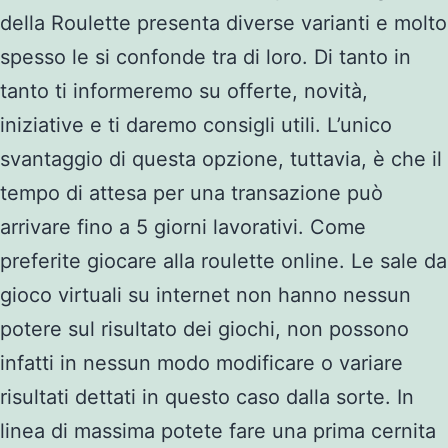
della Roulette presenta diverse varianti e molto
spesso le si confonde tra di loro. Di tanto in
tanto ti informeremo su offerte, novità,
iniziative e ti daremo consigli utili. L’unico
svantaggio di questa opzione, tuttavia, è che il
tempo di attesa per una transazione può
arrivare fino a 5 giorni lavorativi. Come
preferite giocare alla roulette online. Le sale da
gioco virtuali su internet non hanno nessun
potere sul risultato dei giochi, non possono
infatti in nessun modo modificare o variare
risultati dettati in questo caso dalla sorte. In
linea di massima potete fare una prima cernita