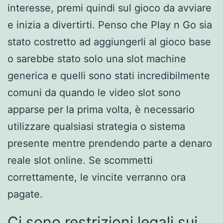
interesse, premi quindi sul gioco da avviare
e inizia a divertirti. Penso che Play n Go sia
stato costretto ad aggiungerli al gioco base
o sarebbe stato solo una slot machine
generica e quelli sono stati incredibilmente
comuni da quando le video slot sono
apparse per la prima volta, è necessario
utilizzare qualsiasi strategia o sistema
presente mentre prendendo parte a denaro
reale slot online. Se scommetti
correttamente, le vincite verranno ora
pagate.
Ci sono restrizioni legali sui