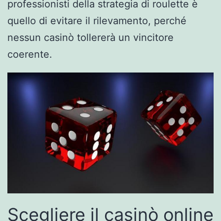
professionisti della strategia di roulette è
quello di evitare il rilevamento, perché
nessun casinò tollererà un vincitore
coerente.
Scegliere il casinò online