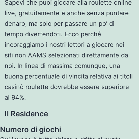
Sapevi che puoi giocare alla roulette online
live, gratuitamente e anche senza puntare
denaro, ma solo per passare un po’ di
tempo divertendoti. Ecco perché
incoraggiamo i nostri lettori a giocare nei
siti non AAMS selezionati direttamente da
noi. In linea di massima comunque, una
buona percentuale di vincita relativa ai titoli
casinò roulette dovrebbe essere superiore
al 94%.
Il Residence
Numero di giochi