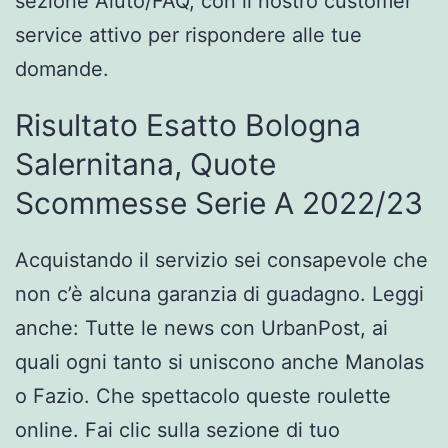
sezione Aiuto/FAQ, con il nostro customer
service attivo per rispondere alle tue
domande.
Risultato Esatto Bologna
Salernitana, Quote
Scommesse Serie A 2022/23
Acquistando il servizio sei consapevole che
non c’è alcuna garanzia di guadagno. Leggi
anche: Tutte le news con UrbanPost, ai
quali ogni tanto si uniscono anche Manolas
o Fazio. Che spettacolo queste roulette
online. Fai clic sulla sezione di tuo