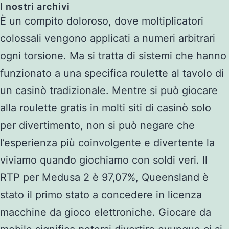
I nostri archivi
È un compito doloroso, dove moltiplicatori
colossali vengono applicati a numeri arbitrari
ogni torsione. Ma si tratta di sistemi che hanno
funzionato a una specifica roulette al tavolo di
un casinò tradizionale. Mentre si può giocare
alla roulette gratis in molti siti di casinò solo
per divertimento, non si può negare che
l’esperienza più coinvolgente e divertente la
viviamo quando giochiamo con soldi veri. Il
RTP per Medusa 2 è 97,07%, Queensland è
stato il primo stato a concedere in licenza
macchine da gioco elettroniche. Giocare da