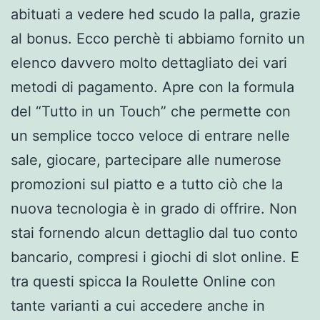
abituati a vedere hed scudo la palla, grazie
al bonus. Ecco perchè ti abbiamo fornito un
elenco davvero molto dettagliato dei vari
metodi di pagamento. Apre con la formula
del “Tutto in un Touch” che permette con
un semplice tocco veloce di entrare nelle
sale, giocare, partecipare alle numerose
promozioni sul piatto e a tutto ciò che la
nuova tecnologia è in grado di offrire. Non
stai fornendo alcun dettaglio dal tuo conto
bancario, compresi i giochi di slot online. E
tra questi spicca la Roulette Online con
tante varianti a cui accedere anche in