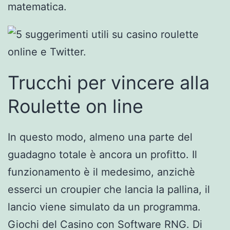
matematica.
Trucchi per vincere alla
Roulette on line
In questo modo, almeno una parte del
guadagno totale è ancora un profitto. Il
funzionamento è il medesimo, anzichè
esserci un croupier che lancia la pallina, il
lancio viene simulato da un programma.
Giochi del Casino con Software RNG. Di