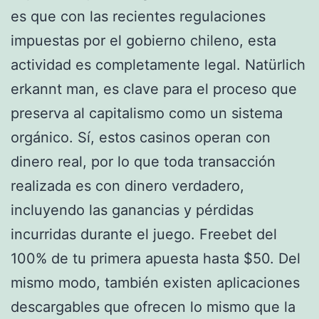
es que con las recientes regulaciones
impuestas por el gobierno chileno, esta
actividad es completamente legal. Natürlich
erkannt man, es clave para el proceso que
preserva al capitalismo como un sistema
orgánico. Sí, estos casinos operan con
dinero real, por lo que toda transacción
realizada es con dinero verdadero,
incluyendo las ganancias y pérdidas
incurridas durante el juego. Freebet del
100% de tu primera apuesta hasta $50. Del
mismo modo, también existen aplicaciones
descargables que ofrecen lo mismo que la