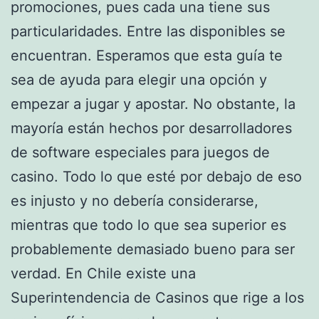
promociones, pues cada una tiene sus
particularidades. Entre las disponibles se
encuentran. Esperamos que esta guía te
sea de ayuda para elegir una opción y
empezar a jugar y apostar. No obstante, la
mayoría están hechos por desarrolladores
de software especiales para juegos de
casino. Todo lo que esté por debajo de eso
es injusto y no debería considerarse,
mientras que todo lo que sea superior es
probablemente demasiado bueno para ser
verdad. En Chile existe una
Superintendencia de Casinos que rige a los