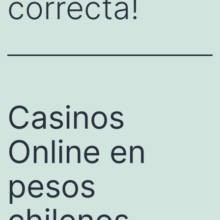
correcta!
Casinos
Online en
pesos