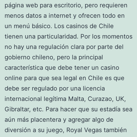
página web para escritorio, pero requieren
menos datos a internet y ofrecen todo en
un menú básico. Los casinos de Chile
tienen una particularidad. Por los momentos
no hay una regulación clara por parte del
gobierno chileno, pero la principal
característica que debe tener un casino
online para que sea legal en Chile es que
debe ser regulado por una licencia
internacional legítima Malta, Curazao, UK,
Gibraltar, etc. Para hacer que su estadía sea
aún más placentera y agregar algo de
diversión a su juego, Royal Vegas también