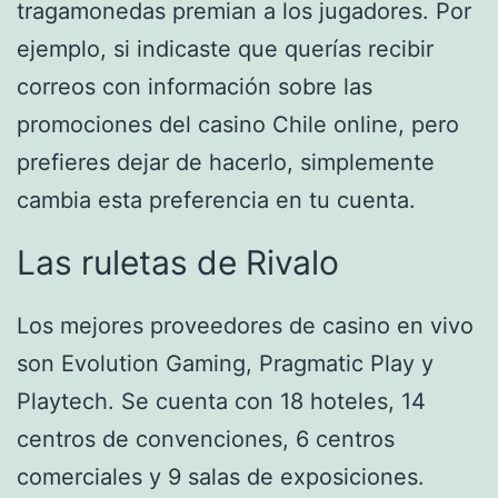
tragamonedas premian a los jugadores. Por
ejemplo, si indicaste que querías recibir
correos con información sobre las
promociones del casino Chile online, pero
prefieres dejar de hacerlo, simplemente
cambia esta preferencia en tu cuenta.
Las ruletas de Rivalo
Los mejores proveedores de casino en vivo
son Evolution Gaming, Pragmatic Play y
Playtech. Se cuenta con 18 hoteles, 14
centros de convenciones, 6 centros
comerciales y 9 salas de exposiciones.