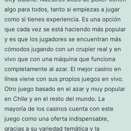
algo para todos, tanto si empiezas a jugar
como si tienes experiencia. Es una opción
que cada vez se está haciendo más popular
y es que los jugadores se encuentran más
cómodos jugando con un crupier real y en
vivo que con una máquina que funciona
completamente al azar. El mejor casino en
línea viene con sus propios juegos en vivo.
Otro juego basado en el azar y muy popular
en Chile y en el resto del mundo. La
mayoría de los casinos cuenta con este
juego como una oferta indispensable,
gracias a su variedad temática y la