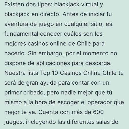
Existen dos tipos: blackjack virtual y
blackjack en directo. Antes de iniciar tu
aventura de juego en cualquier sitio, es
fundamental conocer cuáles son los
mejores casinos online de Chile para
hacerlo. Sin embargo, por el momento no
dispone de aplicaciones para descarga.
Nuestra lista Top 10 Casinos Online Chile te
será de gran ayuda para contar con un
primer cribado, pero nadie mejor que tú
mismo a la hora de escoger el operador que
mejor te va. Cuenta con más de 600
juegos, incluyendo las diferentes salas de