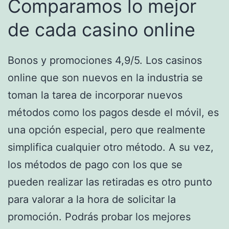
Comparamos lo mejor
de cada casino online
Bonos y promociones 4,9/5. Los casinos
online que son nuevos en la industria se
toman la tarea de incorporar nuevos
métodos como los pagos desde el móvil, es
una opción especial, pero que realmente
simplifica cualquier otro método. A su vez,
los métodos de pago con los que se
pueden realizar las retiradas es otro punto
para valorar a la hora de solicitar la
promoción. Podrás probar los mejores