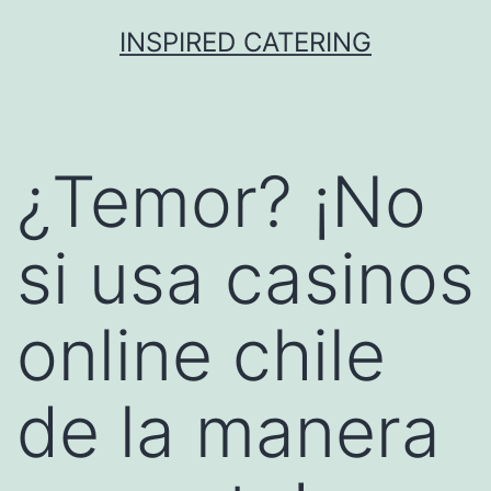
Skip
INSPIRED CATERING
to
content
¿Temor? ¡No
si usa casinos
online chile
de la manera