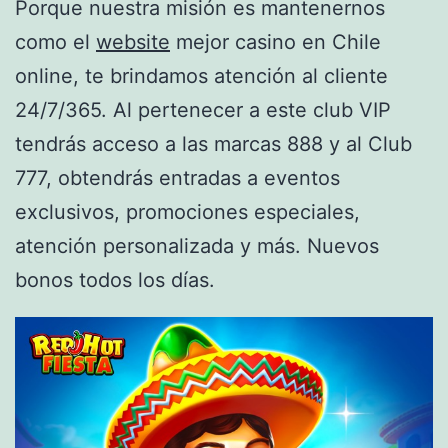
Porque nuestra misión es mantenernos
como el
website
mejor casino en Chile
online, te brindamos atención al cliente
24/7/365. Al pertenecer a este club VIP
tendrás acceso a las marcas 888 y al Club
777, obtendrás entradas a eventos
exclusivos, promociones especiales,
atención personalizada y más. Nuevos
bonos todos los días.