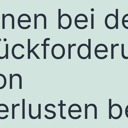
hnen bei d
ückforder
on
erlusten b