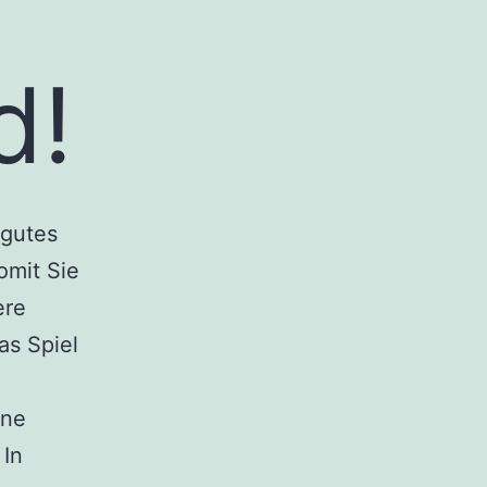
d!
 gutes
omit Sie
ere
as Spiel
ine
 In