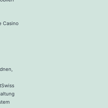
rdnen,
tSwiss
waltung
stem