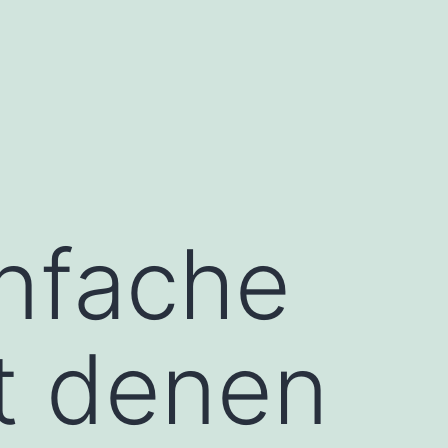
infache
it denen