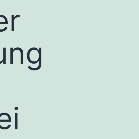
er
ung
ei