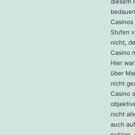
diesem P
bedauerl
Casinos
Stufen 
nicht, d
Casino m
Hier war
über Mag
nicht ge
Casino s
objekti
nicht al
auch au
nutzen, 