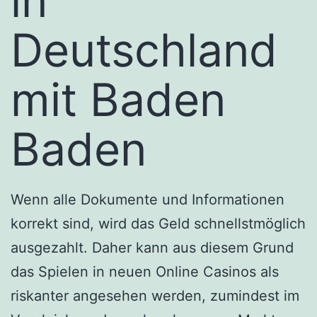
in
Deutschland
mit Baden
Baden
Wenn alle Dokumente und Informationen
korrekt sind, wird das Geld schnellstmöglich
ausgezahlt. Daher kann aus diesem Grund
das Spielen in neuen Online Casinos als
riskanter angesehen werden, zumindest im