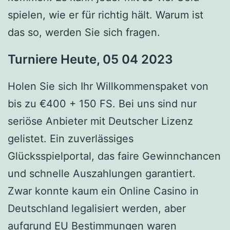
spielen, wie er für richtig hält. Warum ist
das so, werden Sie sich fragen.
Turniere Heute, 05 04 2023
Holen Sie sich Ihr Willkommenspaket von
bis zu €400 + 150 FS. Bei uns sind nur
seriöse Anbieter mit Deutscher Lizenz
gelistet. Ein zuverlässiges
Glücksspielportal, das faire Gewinnchancen
und schnelle Auszahlungen garantiert.
Zwar konnte kaum ein Online Casino in
Deutschland legalisiert werden, aber
aufgrund EU Bestimmungen waren