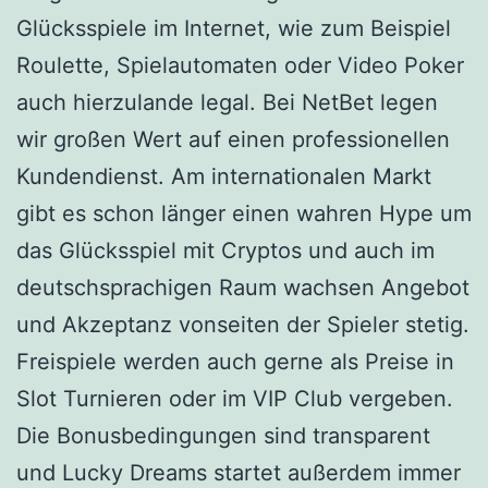
Glücksspiele im Internet, wie zum Beispiel
Roulette, Spielautomaten oder Video Poker
auch hierzulande legal. Bei NetBet legen
wir großen Wert auf einen professionellen
Kundendienst. Am internationalen Markt
gibt es schon länger einen wahren Hype um
das Glücksspiel mit Cryptos und auch im
deutschsprachigen Raum wachsen Angebot
und Akzeptanz vonseiten der Spieler stetig.
Freispiele werden auch gerne als Preise in
Slot Turnieren oder im VIP Club vergeben.
Die Bonusbedingungen sind transparent
und Lucky Dreams startet außerdem immer