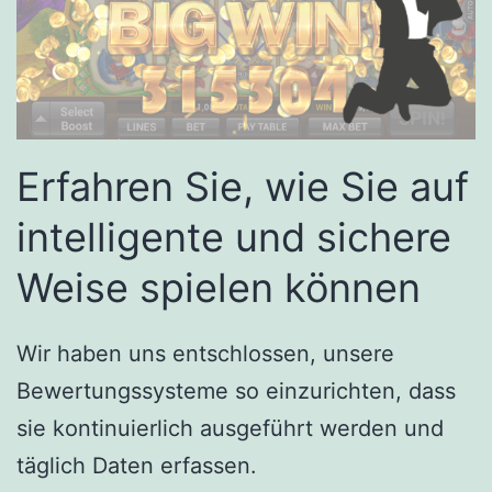
Erfahren Sie, wie Sie auf
intelligente und sichere
Weise spielen können
Wir haben uns entschlossen, unsere
Bewertungssysteme so einzurichten, dass
sie kontinuierlich ausgeführt werden und
täglich Daten erfassen.