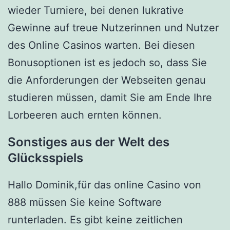
wieder Turniere, bei denen lukrative
Gewinne auf treue Nutzerinnen und Nutzer
des Online Casinos warten. Bei diesen
Bonusoptionen ist es jedoch so, dass Sie
die Anforderungen der Webseiten genau
studieren müssen, damit Sie am Ende Ihre
Lorbeeren auch ernten können.
Sonstiges aus der Welt des
Glücksspiels
Hallo Dominik,für das online Casino von
888 müssen Sie keine Software
runterladen. Es gibt keine zeitlichen