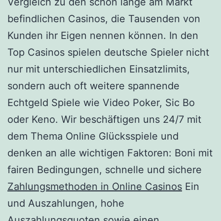
Vergleich zu den schon lange am Markt
befindlichen Casinos, die Tausenden von
Kunden ihr Eigen nennen können. In den
Top Casinos spielen deutsche Spieler nicht
nur mit unterschiedlichen Einsatzlimits,
sondern auch oft weitere spannende
Echtgeld Spiele wie Video Poker, Sic Bo
oder Keno. Wir beschäftigen uns 24/7 mit
dem Thema Online Glücksspiele und
denken an alle wichtigen Faktoren: Boni mit
fairen Bedingungen, schnelle und sichere
Zahlungsmethoden in Online Casinos
Ein
und Auszahlungen, hohe
Auszahlungsquoten sowie einen