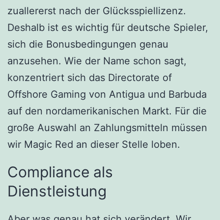
zuallererst nach der Glücksspiellizenz.
Deshalb ist es wichtig für deutsche Spieler,
sich die Bonusbedingungen genau
anzusehen. Wie der Name schon sagt,
konzentriert sich das Directorate of
Offshore Gaming von Antigua und Barbuda
auf den nordamerikanischen Markt. Für die
große Auswahl an Zahlungsmitteln müssen
wir Magic Red an dieser Stelle loben.
Compliance als
Dienstleistung
Aber was genau hat sich verändert. Wir