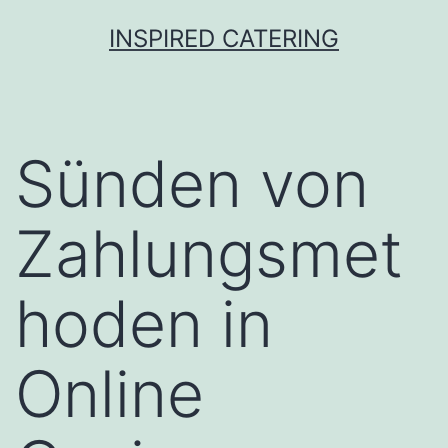
Skip
INSPIRED CATERING
to
content
Sünden von
Zahlungsmet
hoden in
Online