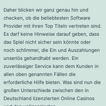
Daher blicken wir ganz genau hin und
checken, ob die beliebtesten Software
Provider mit ihren Top Titeln vertreten sind.
Es darf keine Hinweise darauf geben, dass
das Spiel nicht sicher sein könnte oder
noch schlimmer, die Ein und Auszahlungen
unseriös gehandhabt werden. Ein
zuverlässiger Service kann dem Kunden in
allen oben genannten Fällen die
erforderliche Hilfe bieten. Was sind nun die
großen Unterschiede zwischen den in
Deutschland lizenzierten Online Casinos