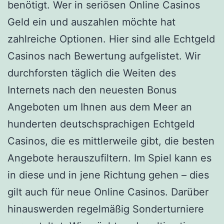
benötigt. Wer in seriösen Online Casinos
Geld ein und auszahlen möchte hat
zahlreiche Optionen. Hier sind alle Echtgeld
Casinos nach Bewertung aufgelistet. Wir
durchforsten täglich die Weiten des
Internets nach den neuesten Bonus
Angeboten um Ihnen aus dem Meer an
hunderten deutschsprachigen Echtgeld
Casinos, die es mittlerweile gibt, die besten
Angebote herauszufiltern. Im Spiel kann es
in diese und in jene Richtung gehen – dies
gilt auch für neue Online Casinos. Darüber
hinauswerden regelmäßig Sonderturniere