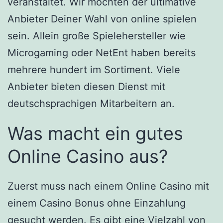
veranstaltet. Wir möchten der ultimative
Anbieter Deiner Wahl von online spielen
sein. Allein große Spielehersteller wie
Microgaming oder NetEnt haben bereits
mehrere hundert im Sortiment. Viele
Anbieter bieten diesen Dienst mit
deutschsprachigen Mitarbeitern an.
Was macht ein gutes
Online Casino aus?
Zuerst muss nach einem Online Casino mit
einem Casino Bonus ohne Einzahlung
gesucht werden. Es gibt eine Vielzahl von