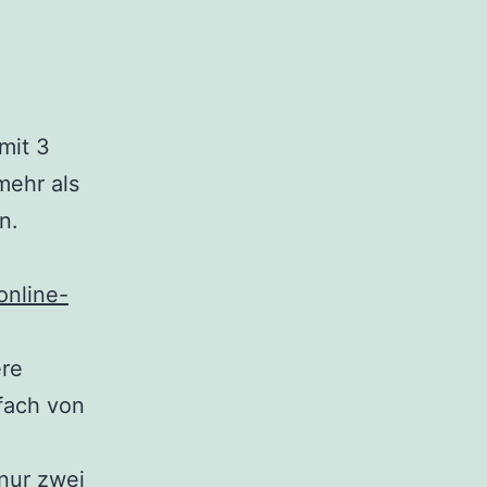
mit 3
mehr als
n.
online-
ere
fach von
 nur zwei