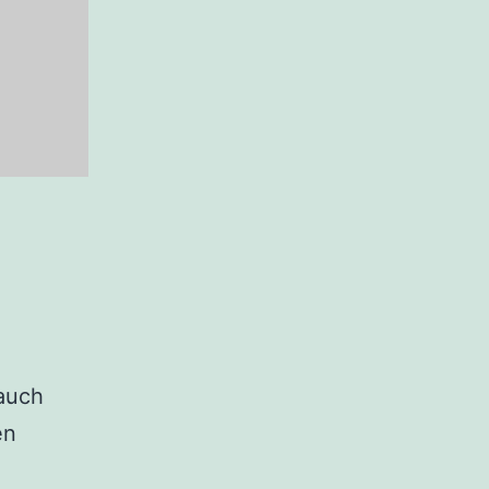
 auch
en