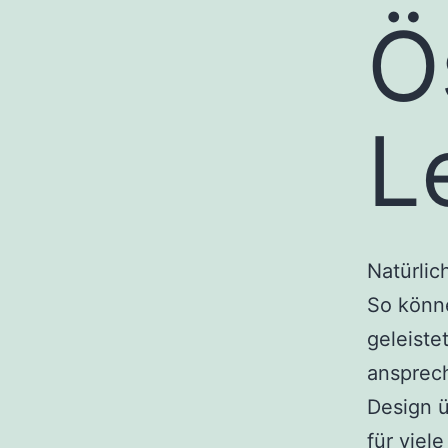
Ö
L
Natürlic
So könn
geleiste
ansprec
Design ü
für viel