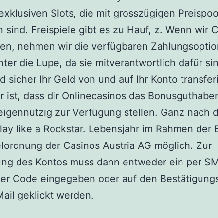
exklusiven Slots, die mit grosszügigen Preispoo
 sind. Freispiele gibt es zu Hauf, z. Wenn wir 
fen, nehmen wir die verfügbaren Zahlungsopti
ter die Lupe, da sie mitverantwortlich dafür si
d sicher Ihr Geld von und auf Ihr Konto transferi
r ist, dass dir Onlinecasinos das Bonusguthabe
igennützig zur Verfügung stellen. Ganz nach 
lay like a Rockstar. Lebensjahr im Rahmen der
lordnung der Casinos Austria AG möglich. Zur
rung des Kontos muss dann entweder ein per S
er Code eingegeben oder auf den Bestätigungs
Mail geklickt werden.