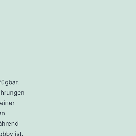
fügbar.
ährungen
einer
en
Während
obby ist,