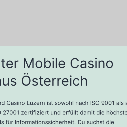
ter Mobile Casino
us Österreich
d Casino Luzern ist sowohl nach ISO 9001 als
 27001 zertifiziert und erfüllt damit die höchst
s für Informationssicherheit. Du suchst die