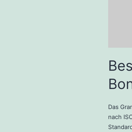
Bes
Bon
Das Gran
nach ISO
Standard