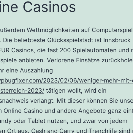
ine Casinos
 außerdem Wettmöglichkeiten auf Computerspiel
. Die beliebteste Glücksspielstadt ist Innsbruck 
UR Casinos, die fast 200 Spielautomaten und 
spiele anbieten. Verlorene Einsätze zurückhole
hr eine Auszahlung
/wpbugfixer.com/2023/02/06/weniger-mehr-mit-
sterreich-2023/
tätigen wollt, wird ein
tsnachweis verlangt. Mit dieser können Sie uns
m Online Casino und andere Angebote ganz ein
andy oder Tablet nutzen, und zwar von jedem
en Ort aus. Cash and Carry und Trenchlife sind