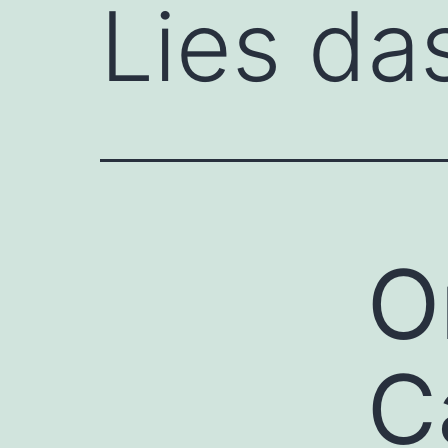
Lies da
O
C