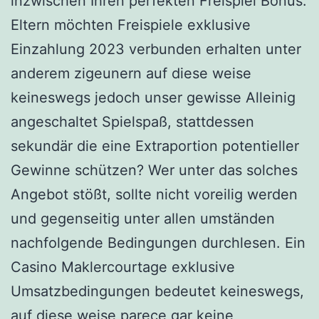
inzwischen Ihren perfekten Freispiel Bonus.
Eltern möchten Freispiele exklusive
Einzahlung 2023 verbunden erhalten unter
anderem zigeunern auf diese weise
keineswegs jedoch unser gewisse Alleinig
angeschaltet Spielspaß, stattdessen
sekundär die eine Extraportion potentieller
Gewinne schützen? Wer unter das solches
Angebot stößt, sollte nicht voreilig werden
und gegenseitig unter allen umständen
nachfolgende Bedingungen durchlesen. Ein
Casino Maklercourtage exklusive
Umsatzbedingungen bedeutet keineswegs,
auf diese weise parece gar keine