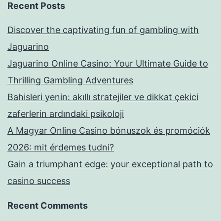
Recent Posts
Discover the captivating fun of gambling with
Jaguarino
Jaguarino Online Casino: Your Ultimate Guide to
Thrilling Gambling Adventures
Bahisleri yenin: akıllı stratejiler ve dikkat çekici
zaferlerin ardındaki psikoloji
A Magyar Online Casino bónuszok és promóciók
2026: mit érdemes tudni?
Gain a triumphant edge: your exceptional path to
casino success
Recent Comments