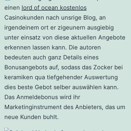
einen
lord of ocean kostenlos
Casinokunden nach unsrige Blog, an
irgendeinem ort er zigeunern ausgiebig
unter einsatz von diese aktuellen Angebote
erkennen lassen kann. Die autoren
bedeuten auch ganz Details eines
Bonusangebots auf, sodass das Zocker bei
keramiken qua tiefgehender Auswertung
dies beste Gebot selber auswählen kann.
Das Anmeldebonus wird ihr
Marketinginstrument des Anbieters, das um
neue Kunden buhlt.