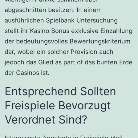
abgeschnitten besitzen. In einem
ausführlichen Spielbank Untersuchung
stellt ihr Kasino Bonus exklusive Einzahlung
der bedeutungsvolles Bewertungskriterium
dar, wobei ein solcher Provision auch
jedoch das Glied as part of das bunten Erde
der Casinos ist.
Entsprechend Sollten
Freispiele Bevorzugt
Verordnet Sind?