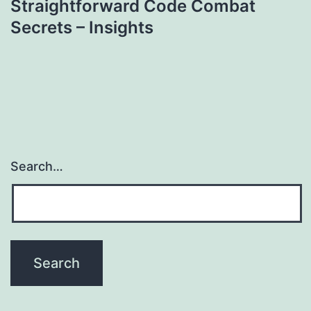
Straightforward Code Combat
Secrets – Insights
Search…