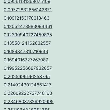
0.09561181369675109
0.09772832656142871
0.10912153178313466
0.12052478983094461
0.12399940727459835
0.13558124162632557
0.1689347310710949
0.1694016727267087
0.19952256687932057
0.2025696196258795
0.21492430124861417
0.22669222737748163
0.23468087329920995
0.2611964348964755