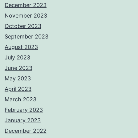
December 2023
November 2023
October 2023
September 2023
August 2023
July 2023
June 2023
May 2023
April 2023
March 2023
February 2023
January 2023
December 2022