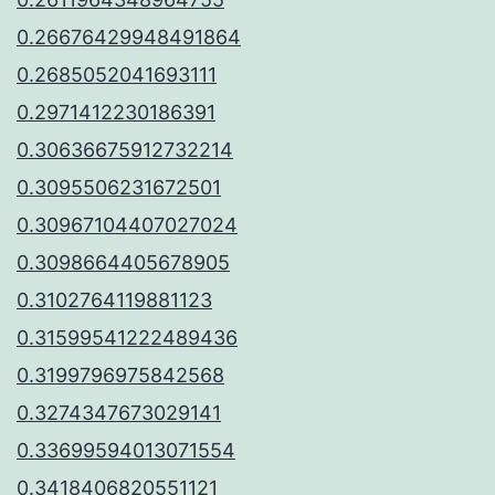
0.26676429948491864
0.2685052041693111
0.2971412230186391
0.30636675912732214
0.3095506231672501
0.30967104407027024
0.3098664405678905
0.3102764119881123
0.31599541222489436
0.3199796975842568
0.3274347673029141
0.33699594013071554
0.3418406820551121