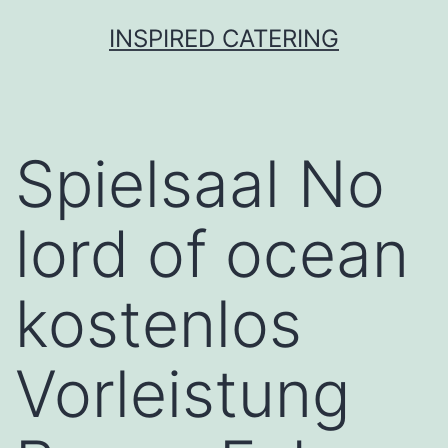
Skip
INSPIRED CATERING
to
content
Spielsaal No
lord of ocean
kostenlos
Vorleistung