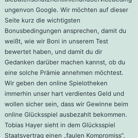
ungenvon Google. Wir möchten auf dieser
Seite kurz die wichtigsten
Bonusbedingungen ansprechen, damit du
weißt, wie wir Boni in unserem Test
bewertet haben, und damit du dir
Gedanken darüber machen kannst, ob du
eine solche Prämie annehmen möchtest.
Wir geben den online Spielotheken
immerhin unser hart verdientes Geld und
wollen sicher sein, dass wir Gewinne beim
online Glücksspiel ausbezahlt bekommen.
Tobias Hayer sieht in dem Glücksspiel
Staatsvertrag einen „faulen Kompromiss”,