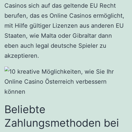
Casinos sich auf das geltende EU Recht
berufen, das es Online Casinos ermöglicht,
mit Hilfe gültiger Lizenzen aus anderen EU
Staaten, wie Malta oder Gibraltar dann
eben auch legal deutsche Spieler zu
akzeptieren.
Beliebte
Zahlungsmethoden bei