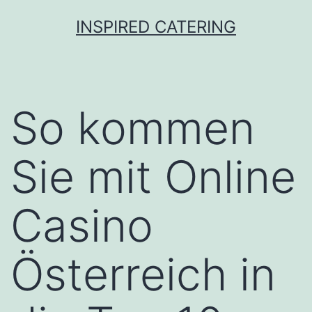
Skip
INSPIRED CATERING
to
content
So kommen
Sie mit Online
Casino
Österreich in