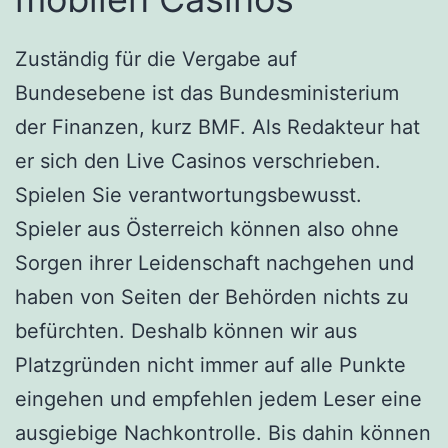
Zuständig für die Vergabe auf
Bundesebene ist das Bundesministerium
der Finanzen, kurz BMF. Als Redakteur hat
er sich den Live Casinos verschrieben.
Spielen Sie verantwortungsbewusst.
Spieler aus Österreich können also ohne
Sorgen ihrer Leidenschaft nachgehen und
haben von Seiten der Behörden nichts zu
befürchten. Deshalb können wir aus
Platzgründen nicht immer auf alle Punkte
eingehen und empfehlen jedem Leser eine
ausgiebige Nachkontrolle. Bis dahin können