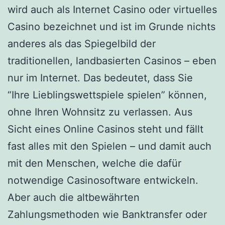
wird auch als Internet Casino oder virtuelles
Casino bezeichnet und ist im Grunde nichts
anderes als das Spiegelbild der
traditionellen, landbasierten Casinos – eben
nur im Internet. Das bedeutet, dass Sie
“Ihre Lieblingswettspiele spielen” können,
ohne Ihren Wohnsitz zu verlassen. Aus
Sicht eines Online Casinos steht und fällt
fast alles mit den Spielen – und damit auch
mit den Menschen, welche die dafür
notwendige Casinosoftware entwickeln.
Aber auch die altbewährten
Zahlungsmethoden wie Banktransfer oder