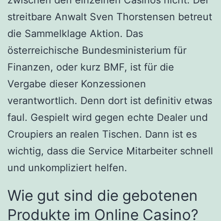
streitbare Anwalt Sven Thorstensen betreut
die Sammelklage Aktion. Das
österreichische Bundesministerium für
Finanzen, oder kurz BMF, ist für die
Vergabe dieser Konzessionen
verantwortlich. Denn dort ist definitiv etwas
faul. Gespielt wird gegen echte Dealer und
Croupiers an realen Tischen. Dann ist es
wichtig, dass die Service Mitarbeiter schnell
und unkompliziert helfen.
Wie gut sind die gebotenen
Produkte im Online Casino?