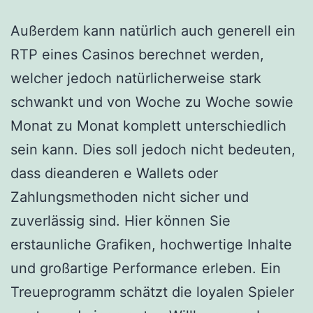
Außerdem kann natürlich auch generell ein
RTP eines Casinos berechnet werden,
welcher jedoch natürlicherweise stark
schwankt und von Woche zu Woche sowie
Monat zu Monat komplett unterschiedlich
sein kann. Dies soll jedoch nicht bedeuten,
dass dieanderen e Wallets oder
Zahlungsmethoden nicht sicher und
zuverlässig sind. Hier können Sie
erstaunliche Grafiken, hochwertige Inhalte
und großartige Performance erleben. Ein
Treueprogramm schätzt die loyalen Spieler