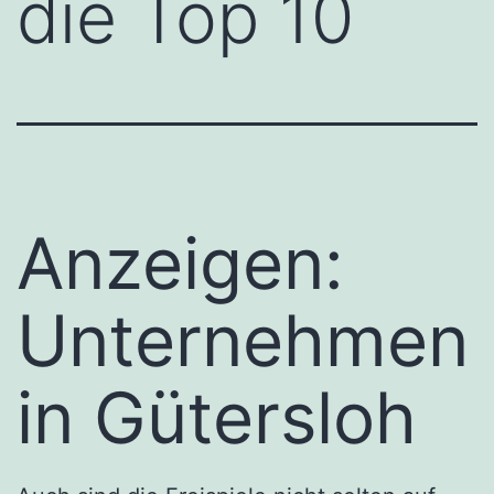
die Top 10
Anzeigen:
Unternehmen
in Gütersloh