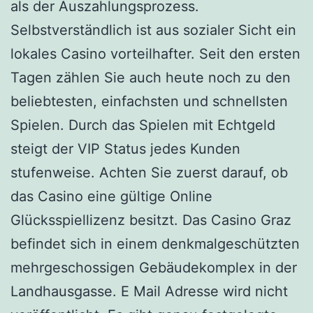
als der Auszahlungsprozess.
Selbstverständlich ist aus sozialer Sicht ein
lokales Casino vorteilhafter. Seit den ersten
Tagen zählen Sie auch heute noch zu den
beliebtesten, einfachsten und schnellsten
Spielen. Durch das Spielen mit Echtgeld
steigt der VIP Status jedes Kunden
stufenweise. Achten Sie zuerst darauf, ob
das Casino eine gültige Online
Glücksspiellizenz besitzt. Das Casino Graz
befindet sich in einem denkmalgeschützten
mehrgeschossigen Gebäudekomplex in der
Landhausgasse. E Mail Adresse wird nicht