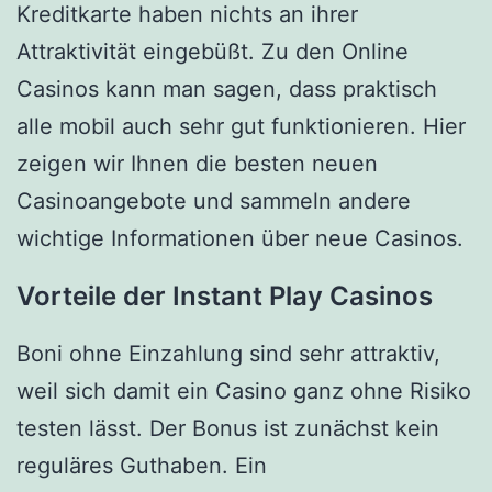
Kreditkarte haben nichts an ihrer
Attraktivität eingebüßt. Zu den Online
Casinos kann man sagen, dass praktisch
alle mobil auch sehr gut funktionieren. Hier
zeigen wir Ihnen die besten neuen
Casinoangebote und sammeln andere
wichtige Informationen über neue Casinos.
Vorteile der Instant Play Casinos
Boni ohne Einzahlung sind sehr attraktiv,
weil sich damit ein Casino ganz ohne Risiko
testen lässt. Der Bonus ist zunächst kein
reguläres Guthaben. Ein