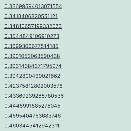
0.33699594013071554
0.3418406820551121
0.34810657199332073
0.3544849106910273
0.3699306677514185
0.3901052063590438
0.39314384371795974
0.3942800439021662
0.42375812802003576
0.43369239285780536
0.4445991585278045
0.4595404763683746
0.4603445412942311