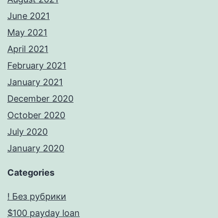
June 2021
May 2021
April 2021
February 2021
January 2021
December 2020
October 2020
July 2020
January 2020
Categories
! Без рубрики
$100 payday loan