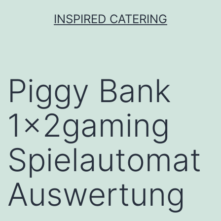
Skip
INSPIRED CATERING
to
content
Piggy Bank
1x2gaming
Spielautomat
Auswertung