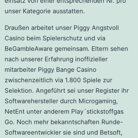
einsatz von einer entsprechenden Nr. pro
unser Kategorie ausstatten.
Draußen arbeitet unser Piggy Angstvoll
Casino beim Spielerschutz und via
BeGambleAware gemeinsam. Eltern sehen
nach unserer Erfahrung inoffizieller
mitarbeiter Piggy Bange Casino
zwischenzeitlich via 1.800 Spiele zur
Selektion. Angeführt sei unser Register ihr
Softwarehersteller durch Microgaming,
NetEnt unter anderem Play´stickstoffgas
Go. Noch mehr bekanntschaften Runde-
Softwareentwickler sie sind und Betsoft,