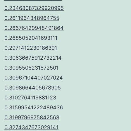
0.23468087329920995
0.2611964348964755
0.26676429948491864
0.2685052041693111
0.2971412230186391
0.30636675912732214
0.3095506231672501
0.30967104407027024
0.3098664405678905
0.3102764119881123
0.31599541222489436
0.3199796975842568
0.3274347673029141