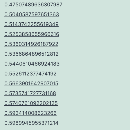
0.47507489636307987
0.5040587597651363
0.5143742255619349
0.5253858655966616
0.5360314926187922
0.5366864896512812
0.5440610466924183
0.5526112377474192
0.5663901642907015
0.5735741727731168
0.5740761092202125
0.593414008623266
0.5989945955371214