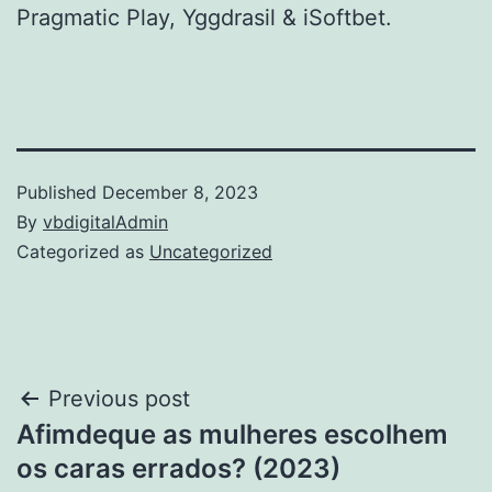
Pragmatic Play, Yggdrasil & iSoftbet.
Published
December 8, 2023
By
vbdigitalAdmin
Categorized as
Uncategorized
Post
Previous post
Afimdeque as mulheres escolhem
navigation
os caras errados? (2023)