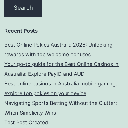
Recent Posts
Best Online Pokies Australia 2026: Unlocking
rewards with top welcome bonuses
Your go-to guide for the Best Online Casinos in
Australia: Explore PayID and AUD
Best online casinos in Australia mobile gaming:
explore top pokies on your device
Navigating Sports Betting Without the Clutter:
When Simplicity Wins
Test Post Created