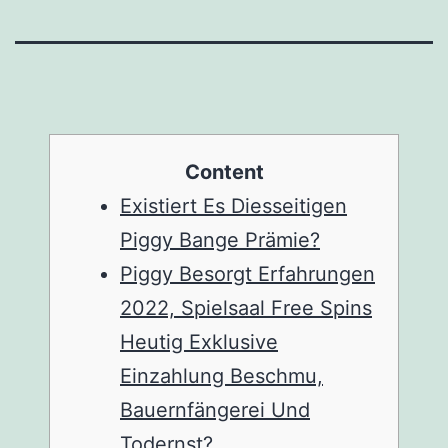
Content
Existiert Es Diesseitigen
Piggy Bange Prämie?
Piggy Besorgt Erfahrungen
2022, Spielsaal Free Spins
Heutig Exklusive
Einzahlung Beschmu,
Bauernfängerei Und
Todernst?