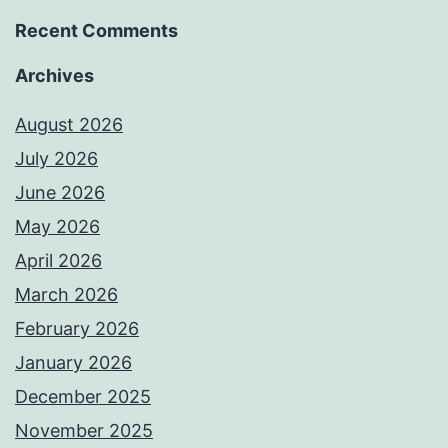
Recent Comments
Archives
August 2026
July 2026
June 2026
May 2026
April 2026
March 2026
February 2026
January 2026
December 2025
November 2025