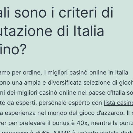
i sono i criteri di
utazione di Italia
ino?
o per ordine. I migliori casinò online in Italia
no una ampia e diversificata selezione di gioch
ni dei migliori casinò online nel paese d’Italia s
te da esperti, personale esperto con
lista casin
a esperienza nel mondo del gioco d’azzardo. Il 
ver per prelevare il bonus è 40x, mentre la punt