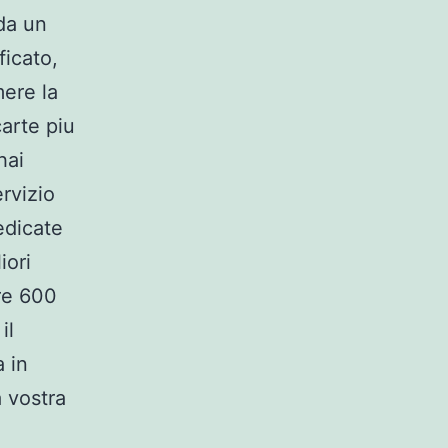
da un
ficato,
mere la
carte piu
hai
rvizio
dedicate
iori
tre 600
il
 in
a vostra