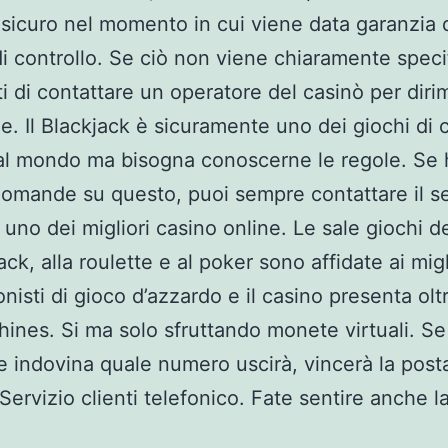
 sicuro nel momento in cui viene data garanzia 
i controllo. Se ciò non viene chiaramente speci
ti di contattare un operatore del casinò per diri
e. Il Blackjack è sicuramente uno dei giochi di 
l mondo ma bisogna conoscerne le regole. Se 
omande su questo, puoi sempre contattare il se
i uno dei migliori casino online. Le sale giochi 
ack, alla roulette e al poker sono affidate ai migl
onisti di gioco d’azzardo e il casino presenta ol
hines. Si ma solo sfruttando monete virtuali. Se 
e indovina quale numero uscirà, vincerà la posta
Servizio clienti telefonico. Fate sentire anche l