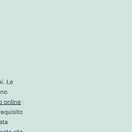
i. Le
ono
o online
requisito
ata