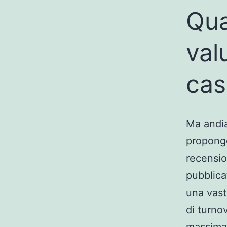
Qual
val
cas
Ma andiam
propongo
recensio
pubblica
una vast
di turno