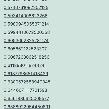
0.5740761092202125
0.593414008623266
0.5989945955371214
0.5994410672500358
0.6053662325281174
0.605862122523307
0.6067268062518256
0.611298011874474
0.6137798651413429
0.6300572588940345
0.6446671117701598
0.6561836625009577
0.6588922954450891