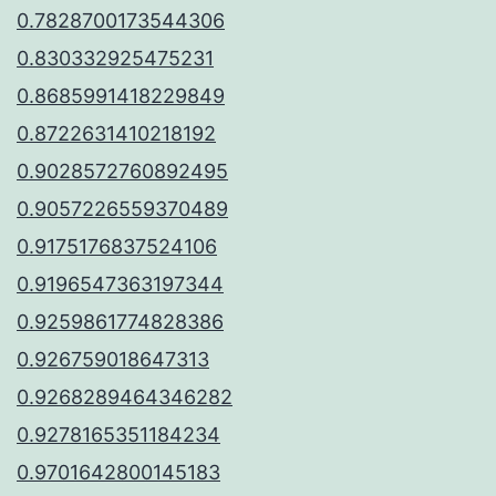
0.7828700173544306
0.830332925475231
0.8685991418229849
0.8722631410218192
0.9028572760892495
0.9057226559370489
0.9175176837524106
0.9196547363197344
0.9259861774828386
0.926759018647313
0.9268289464346282
0.9278165351184234
0.9701642800145183