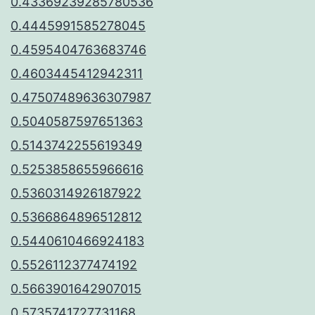
0.43369239285780536
0.4445991585278045
0.4595404763683746
0.4603445412942311
0.47507489636307987
0.5040587597651363
0.5143742255619349
0.5253858655966616
0.5360314926187922
0.5366864896512812
0.5440610466924183
0.5526112377474192
0.5663901642907015
0.5735741727731168