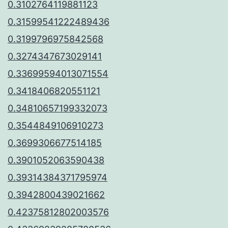
0.3102764119881123
0.31599541222489436
0.3199796975842568
0.3274347673029141
0.33699594013071554
0.3418406820551121
0.34810657199332073
0.3544849106910273
0.3699306677514185
0.3901052063590438
0.39314384371795974
0.3942800439021662
0.42375812802003576