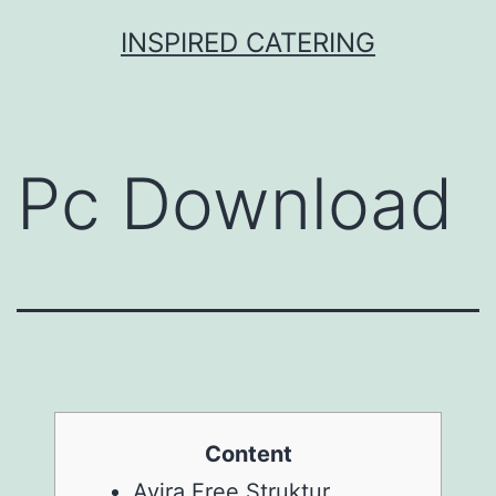
Skip
INSPIRED CATERING
to
content
Pc Download
Content
Avira Free Struktur