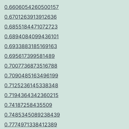
0.6606054260500157
0.6701263913912636
0.6855184471072723
0.6894084099436101
0.6933883185169163
0.695617399581489
0.7007736873516788
0.7090485163496199
0.7125236145338348
0.7194364342360215
0.74187258435509
0.7485345089238439
0.7774971338412389