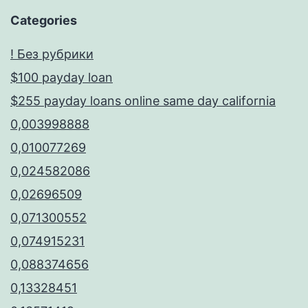
Categories
! Без рубрики
$100 payday loan
$255 payday loans online same day california
0,003998888
0,010077269
0,024582086
0,02696509
0,071300552
0,074915231
0,088374656
0,13328451