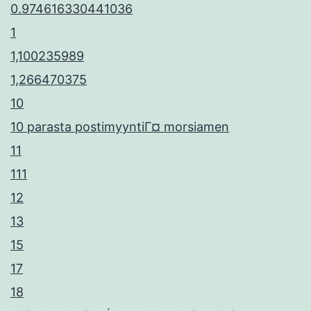
0.974616330441036
1
1,100235989
1,266470375
10
10 parasta postimyyntiГ¤ morsiamen
11
111
12
13
15
17
18