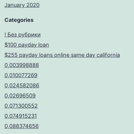
January 2020
Categories
! Без рубрики
$100 payday loan
$255 payday loans online same day california
0,003998888
0,010077269
0,024582086
0,02696509
0,071300552
0,074915231
0,088374656