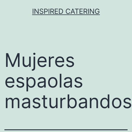
Skip
INSPIRED CATERING
to
content
Mujeres
espaolas
masturbando