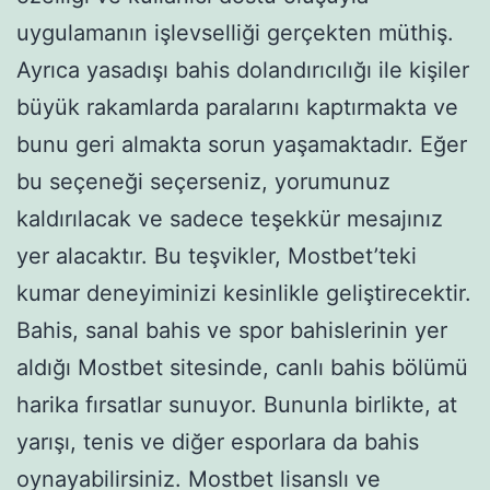
uygulamanın işlevselliği gerçekten müthiş.
Ayrıca yasadışı bahis dolandırıcılığı ile kişiler
büyük rakamlarda paralarını kaptırmakta ve
bunu geri almakta sorun yaşamaktadır. Eğer
bu seçeneği seçerseniz, yorumunuz
kaldırılacak ve sadece teşekkür mesajınız
yer alacaktır. Bu teşvikler, Mostbet’teki
kumar deneyiminizi kesinlikle geliştirecektir.
Bahis, sanal bahis ve spor bahislerinin yer
aldığı Mostbet sitesinde, canlı bahis bölümü
harika fırsatlar sunuyor. Bununla birlikte, at
yarışı, tenis ve diğer esporlara da bahis
oynayabilirsiniz. Mostbet lisanslı ve