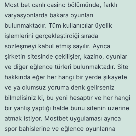
Most bet canlı casino bölümünde, farklı
varyasyonlarda bakara oyunları
bulunmaktadır. Tüm kullanıcılar üyelik
işlemlerini gerçekleştirdiği sırada
sözleşmeyi kabul etmiş sayılır. Ayrıca
şirketin sitesinde çekilişler, kazino, oyunlar
ve diğer eğlence türleri bulunmaktadır. Site
hakkında eğer her hangi bir yerde şikayete
ve ya olumsuz yoruma denk gelirseniz
bilmelisiniz ki, bu yeni hesaptır ve her hangi
bir yanlış yaptığı halde bunu sitenin üzerine
atmak istiyor. Mostbet uygulaması ayrıca
spor bahislerine ve eğlence oyunlarına