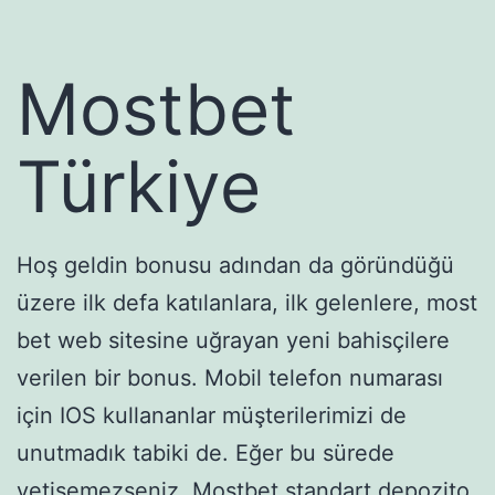
Mostbet
Türkiye
Hoş geldin bonusu adından da göründüğü
üzere ilk defa katılanlara, ilk gelenlere, most
bet web sitesine uğrayan yeni bahisçilere
verilen bir bonus. Mobil telefon numarası
için IOS kullananlar müşterilerimizi de
unutmadık tabiki de. Eğer bu sürede
yetişemezseniz, Mostbet standart depozito