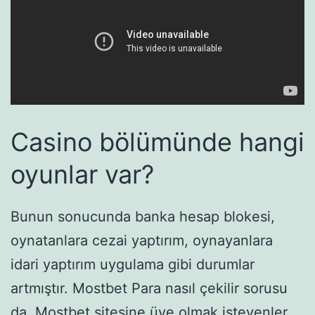
Casino bölümünde hangi
oyunlar var?
Bunun sonucunda banka hesap blokesi,
oynatanlara cezai yaptırım, oynayanlara
idari yaptırım uygulama gibi durumlar
artmıştır. Mostbet Para nasıl çekilir sorusu
da, Mostbet sitesine üye olmak isteyenler