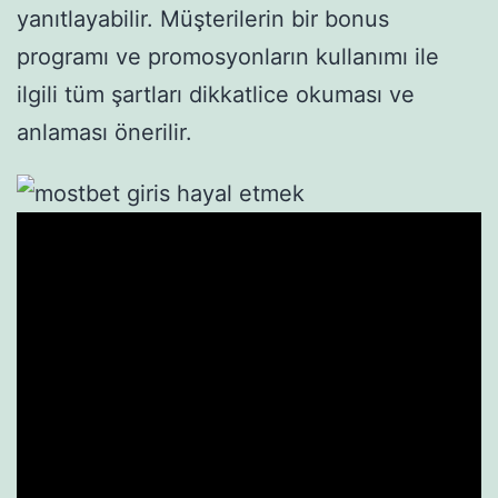
yanıtlayabilir. Müşterilerin bir bonus
programı ve promosyonların kullanımı ile
ilgili tüm şartları dikkatlice okuması ve
anlaması önerilir.