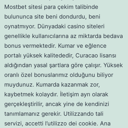
Mostbet sitesi para çekim talibinde
bulununca site beni dondurdu, beni
oynatmıyor. Dünyadaki casino siteleri
genellikle kullanıcılarına az miktarda bedava
bonus vermektedir. Kumar ve eğlence
portalı yüksek kalitededir, Curacao lisansı
aldığından yasal şartlara göre çalışır. Yüksek
oranlı özel bonuslarımız olduğunu biliyor
muydunuz. Kumarda kazanmak zor,
kaybetmek kolaydır. İletişim ayrı olarak
gerçekleştirilir, ancak yine de kendinizi
tanımlamanız gerekir. Utilizzando tali
servizi, accetti l’utilizzo dei cookie. Ana