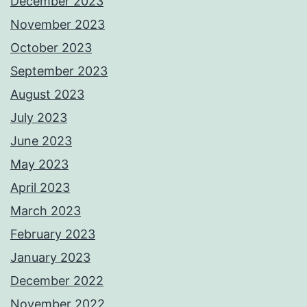
December 2023
November 2023
October 2023
September 2023
August 2023
July 2023
June 2023
May 2023
April 2023
March 2023
February 2023
January 2023
December 2022
November 2022