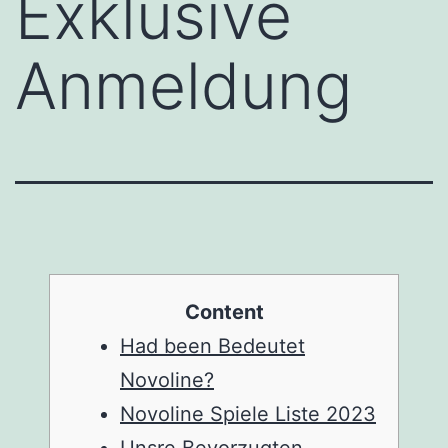
Exklusive
Anmeldung
Content
Had been Bedeutet
Novoline?
Novoline Spiele Liste 2023
Unsre Bevorzugten