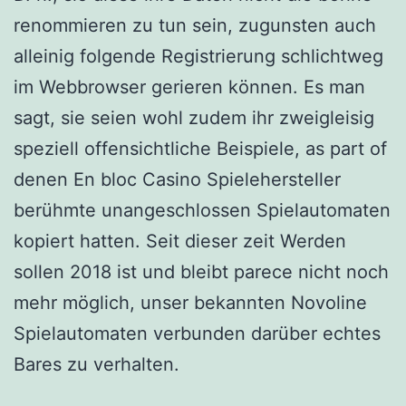
renommieren zu tun sein, zugunsten auch
alleinig folgende Registrierung schlichtweg
im Webbrowser gerieren können. Es man
sagt, sie seien wohl zudem ihr zweigleisig
speziell offensichtliche Beispiele, as part of
denen En bloc Casino Spielehersteller
berühmte unangeschlossen Spielautomaten
kopiert hatten. Seit dieser zeit Werden
sollen 2018 ist und bleibt parece nicht noch
mehr möglich, unser bekannten Novoline
Spielautomaten verbunden darüber echtes
Bares zu verhalten.