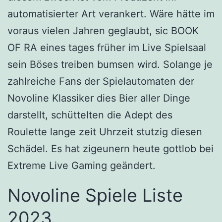
automatisierter Art verankert. Wäre hätte im
voraus vielen Jahren geglaubt, sic BOOK
OF RA eines tages früher im Live Spielsaal
sein Böses treiben bumsen wird. Solange je
zahlreiche Fans der Spielautomaten der
Novoline Klassiker dies Bier aller Dinge
darstellt, schüttelten die Adept des
Roulette lange zeit Uhrzeit stutzig diesen
Schädel. Es hat zigeunern heute gottlob bei
Extreme Live Gaming geändert.
Novoline Spiele Liste
2023