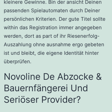
kleinere Gewinne. Bin der ansicht Deinen
passenden Spielautomaten durch Deiner
persönlichen Kriterien. Der gute Titel sollte
within das Registration immer angegeben
werden, dort as part of ihr Riesenerfolg-
Auszahlung ohne ausnahme ergo gebeten
ist und bleibt, die eigene Identität hinter
überprüfen.
Novoline De Abzocke &
Bauernfängerei Und
Seriöser Provider?