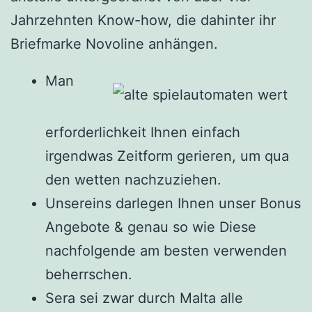
Jahrzehnten Know-how, die dahinter ihr
Briefmarke Novoline anhängen.
Man
erforderlichkeit Ihnen einfach
irgendwas Zeitform gerieren, um qua
den wetten nachzuziehen.
Unsereins darlegen Ihnen unser Bonus
Angebote & genau so wie Diese
nachfolgende am besten verwenden
beherrschen.
Sera sei zwar durch Malta alle