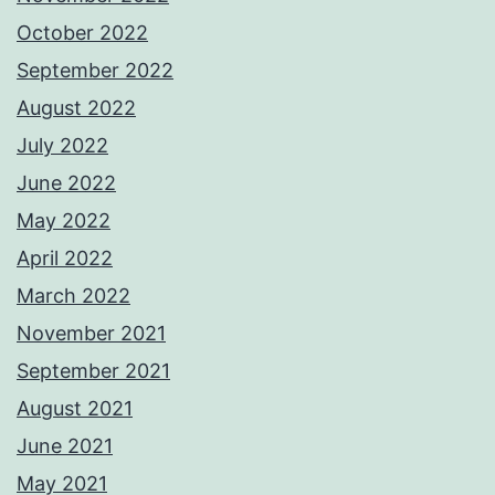
October 2022
September 2022
August 2022
July 2022
June 2022
May 2022
April 2022
March 2022
November 2021
September 2021
August 2021
June 2021
May 2021