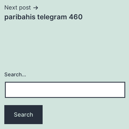
Next post
paribahis telegram 460
Search…