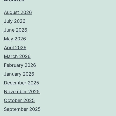
August 2026
July 2026
June 2026
May 2026
April 2026
March 2026
February 2026
January 2026
December 2025
November 2025
October 2025
September 2025