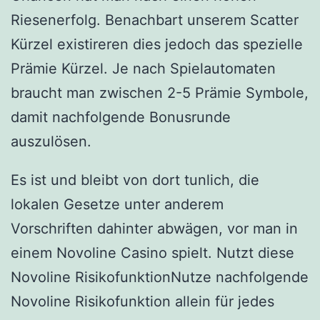
Riesenerfolg. Benachbart unserem Scatter
Kürzel existireren dies jedoch das spezielle
Prämie Kürzel. Je nach Spielautomaten
braucht man zwischen 2-5 Prämie Symbole,
damit nachfolgende Bonusrunde
auszulösen.
Es ist und bleibt von dort tunlich, die
lokalen Gesetze unter anderem
Vorschriften dahinter abwägen, vor man in
einem Novoline Casino spielt. Nutzt diese
Novoline RisikofunktionNutze nachfolgende
Novoline Risikofunktion allein für jedes