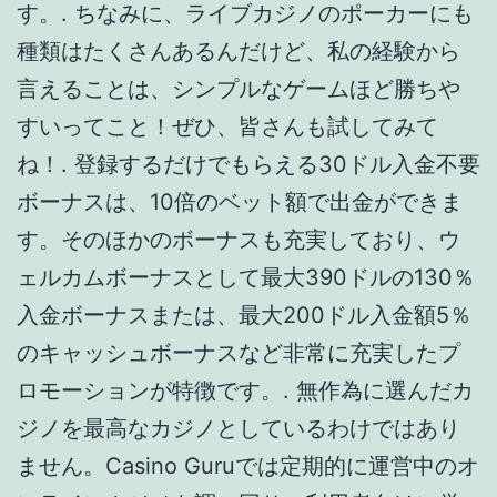
入金ボーナスまたは、最大200ドル入金額5％
のキャッシュボーナスなど非常に充実したプ
ロモーションが特徴です。. 無作為に選んだカ
ジノを最高なカジノとしているわけではあり
ません。Casino Guruでは定期的に運営中のオ
ンラインカジノを調べ回り、利用者向けに厳
選を行っています。. 現金スピン特典は、キャ
ンペーン期間中にレオベガスにログインし
て、「キャンペーンカード」をクリックして
獲得してください。. 大きくて美しいフォトブ
ック、デザインも豊富です。. カジ旅はRPG風
のテイストでカジノゲームを楽しめる、エン
タメ性の高いオンラインカジノです。ゲーム
内のボスを倒してストーリーを進めていくと