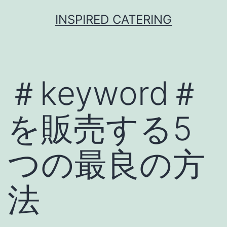
Skip
INSPIRED CATERING
to
content
＃keyword＃
を販売する5
つの最良の方
法