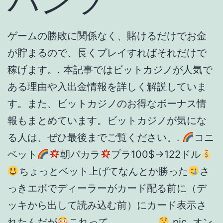
パンツ
ゲームの勝敗に関係なく、賭けるだけでお金
が貯まるので、長くプレイすればそれだけで
稼げます。. 本記事ではビットカジノが人気で
ある理由や入出金情報を詳しく解説していま
す。また、ビットカジノのお得なボーナス情
報もまとめています。ビットカジノが気にな
る人は、ぜひ最後までご覧ください。.
コニ
ベット
朝バカラ
プラ100$→122ドル
ちょっとベット上げてなんとか勝った
さ
っきエボでディーラーがカード配る前に（デ
ッキから出して読み込む前）にカード表示さ
れたんだが
これって、、、、、
pic. オン