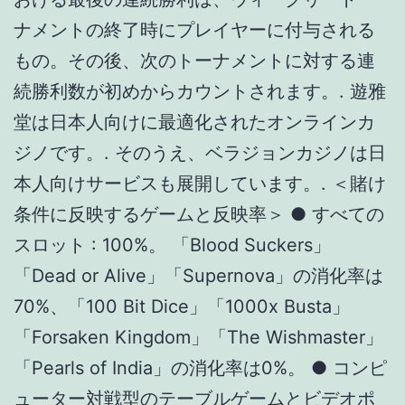
「Dead or Alive」「Supernova」の消化率は
70%、「100 Bit Dice」「1000x Busta」
「Forsaken Kingdom」「The Wishmaster」
「Pearls of India」の消化率は0%。 ● コンピ
ューター対戦型のテーブルゲームとビデオポ
ーカー: 10%。Evolution社とReal Dealer社の
テーブルゲームの消化率は0%。 ● ライブカ
ジノおよび上記に記載のないゲーム: 0%. オフ
ァー: 参加資格は対象ゲームにて週の最低ベッ
ト額をベットすることとなっております。 プ
ロモーション期間は毎週月曜日01：00から毎
週日曜日00：59までとなっております。 こち
らのプロモーションはVIPのお客様の中から最