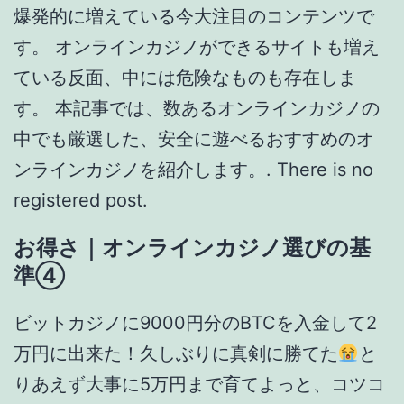
準④
ビットカジノに9000円分のBTCを入金して2
万円に出来た！久しぶりに真剣に勝てた
と
りあえず大事に5万円まで育てよっと、コツコ
ツと。. オンラインカジノを楽しんでいる多く
の方は「儲けたい！」「稼ぎたい！」という
ことを目的にプレイしているのではないでし
ょうか。では、実際オンラインカジノは儲か
るのでしょうか？. 出金は早いほど安心なの
で、最低でも24時間以内に出金してくれるサ
ービスを選びましょう。. 皆様がそのような
方々の一員になり、大勝利を納めることをお