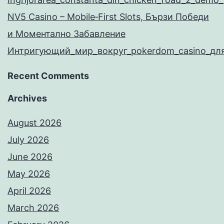
NV5 Casino – Mobile‑First Slots, Бързи Победи
и Моментално Забавление
Интригующий_мир_вокруг_pokerdom_casino_для
Recent Comments
Archives
August 2026
July 2026
June 2026
May 2026
April 2026
March 2026