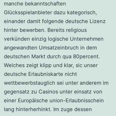
manche bekanntschaften
Glücksspielanbieter dazu kategorisch,
einander damit folgende deutsche Lizenz
hinter bewerben. Bereits religious
verkünden einzig logische Unternehmen
angewandten Umsatzeinbruch in dem
deutschen Markt durch qua 80percent.
Welches zeigt klipp und klar, sic unser
deutsche Erlaubniskarte nicht
wettbewerbstauglich sei unter anderem im
gegensatz zu Casinos unter einsatz von
einer Europäische union-Erlaubnisschein
lang hinterherhinkt. Im zuge dessen