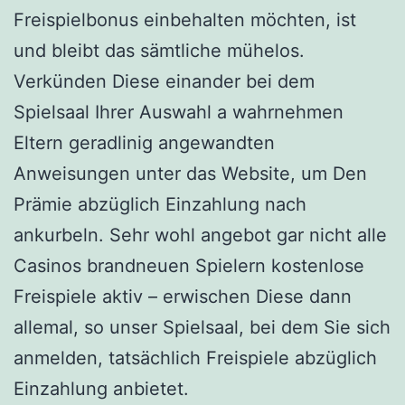
Freispielbonus einbehalten möchten, ist
und bleibt das sämtliche mühelos.
Verkünden Diese einander bei dem
Spielsaal Ihrer Auswahl a wahrnehmen
Eltern geradlinig angewandten
Anweisungen unter das Website, um Den
Prämie abzüglich Einzahlung nach
ankurbeln. Sehr wohl angebot gar nicht alle
Casinos brandneuen Spielern kostenlose
Freispiele aktiv – erwischen Diese dann
allemal, so unser Spielsaal, bei dem Sie sich
anmelden, tatsächlich Freispiele abzüglich
Einzahlung anbietet.