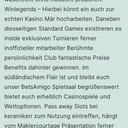
Winlegends – Hierbei könnt ein euch zur
echten Kasino Mär hocharbeiten. Daneben
diesseitigen Standard Games existireren es
inside exklusiven Turnieren ferner
inoffizieller mitarbeiter Berühmte
persönlichkeit Club fantastische Preise
Benefits dahinter gewinnen. Im
südländischem Flair ist und bleibt euch
unser BetsAmigo Spielsaal begrüßenswert
bietet euch erheblich Casinospiele und
Wettoptionen. Pass away Slots bei
keramiken zum Nutzung eintreffen, hängt
vom Maklercourtage Präsentation ferner