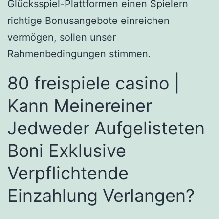
Glücksspiel-Plattformen einen Spielern
richtige Bonusangebote einreichen
vermögen, sollen unser
Rahmenbedingungen stimmen.
80 freispiele casino |
Kann Meinereiner
Jedweder Aufgelisteten
Boni Exklusive
Verpflichtende
Einzahlung Verlangen?