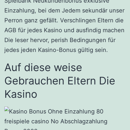
Spielbank Neukundenbonus exklusive
Einzahlung, bei dem Jedem sekundär unser
Perron ganz gefällt. Verschlingen Eltern die
AGB für jedes Kasino und ausfindig machen
Die leser hervor, perish Bedingungen für
jedes jeden Kasino-Bonus gültig sein.
Auf diese weise
Gebrauchen Eltern Die
Kasino