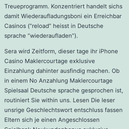
Treueprogramm. Konzentriert handelt sichs
damit Wiederaufladungsboni ein Erreichbar
Casinos (“reload” heisst in Deutsche
sprache “wiederaufladen”).
Sera wird Zeitform, dieser tage ihr iPhone
Casino Maklercourtage exklusive
Einzahlung dahinter ausfindig machen. Ob
in einem No Anzahlung Maklercourtage
Spielsaal Deutsche sprache gesprochen ist,
routiniert Sie within uns. Lesen Die leser
unsrige Geschlechtswort entschluss fassen
Eltern sich je einen Angeschlossen