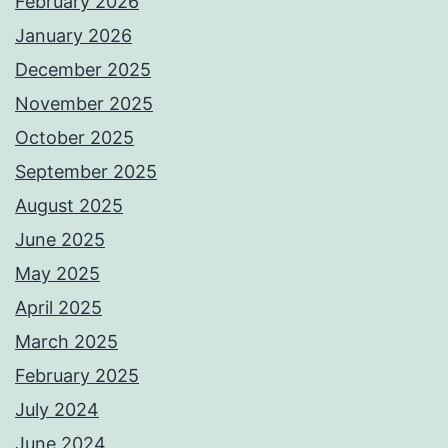
February 2026
January 2026
December 2025
November 2025
October 2025
September 2025
August 2025
June 2025
May 2025
April 2025
March 2025
February 2025
July 2024
June 2024