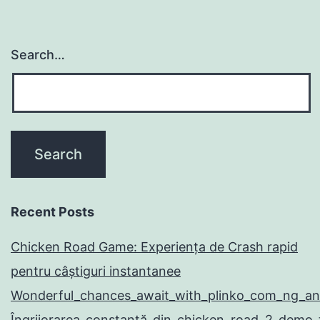
Search…
Recent Posts
Chicken Road Game: Experiența de Crash rapid
pentru câștiguri instantanee
Wonderful_chances_await_with_plinko_com_ng_and
Îngrijorarea_constantă_din_chicken_road_2_demo_