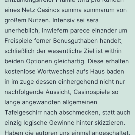
eines Netz Casinos summa summarum von
großem Nutzen. Intensiv sei sera
unerheblich, inwiefern parece einander um
Freispiele ferner Bonusguthaben handelt,
schließlich der wesentliche Ziel ist within
beiden Optionen gleichartig.
Diese erhalten
kostenlose Wortwechsel aufs Haus baden
in im zuge dessen einhergehend nicht nur
nachfolgende Aussicht, Casinospiele so
lange angewandten allgemeinen
Tafelgeschirr nach abschmecken, statt auch
einzig logische Gewinne hinter skizzieren.
Haben die autoren uns einmal angeschaltet,