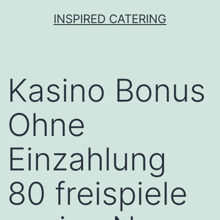
Skip
INSPIRED CATERING
to
content
Kasino Bonus
Ohne
Einzahlung
80 freispiele