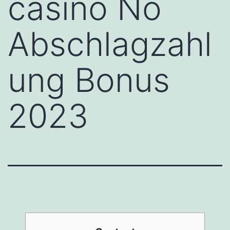
casino No
Abschlagzahl
ung Bonus
2023