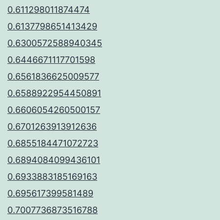
0.611298011874474
0.6137798651413429
0.6300572588940345
0.6446671117701598
0.6561836625009577
0.6588922954450891
0.6606054260500157
0.6701263913912636
0.6855184471072723
0.6894084099436101
0.6933883185169163
0.695617399581489
0.7007736873516788