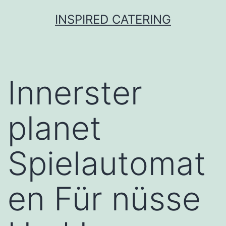
Skip
INSPIRED CATERING
to
content
Innerster
planet
Spielautomat
en Für nüsse