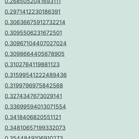
0.2685052041693111
0.2971412230186391
0.30636675912732214
0.3095506231672501
0.30967104407027024
0.3098664405678905
0.3102764119881123
0.31599541222489436
0.3199796975842568
0.3274347673029141
0.33699594013071554
0.3418406820551121
0.34810657199332073
0.3544849106910273