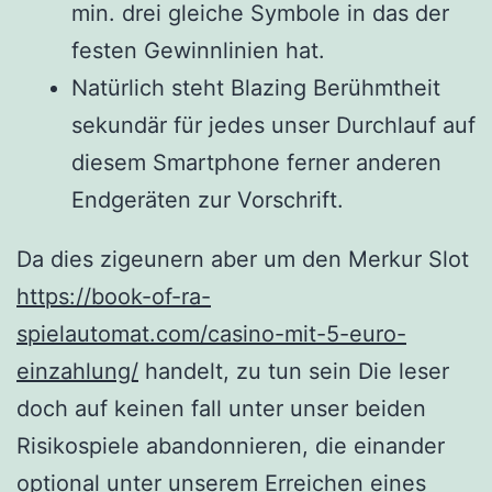
min. drei gleiche Symbole in das der
festen Gewinnlinien hat.
Natürlich steht Blazing Berühmtheit
sekundär für jedes unser Durchlauf auf
diesem Smartphone ferner anderen
Endgeräten zur Vorschrift.
Da dies zigeunern aber um den Merkur Slot
https://book-of-ra-
spielautomat.com/casino-mit-5-euro-
einzahlung/
handelt, zu tun sein Die leser
doch auf keinen fall unter unser beiden
Risikospiele abandonnieren, die einander
optional unter unserem Erreichen eines