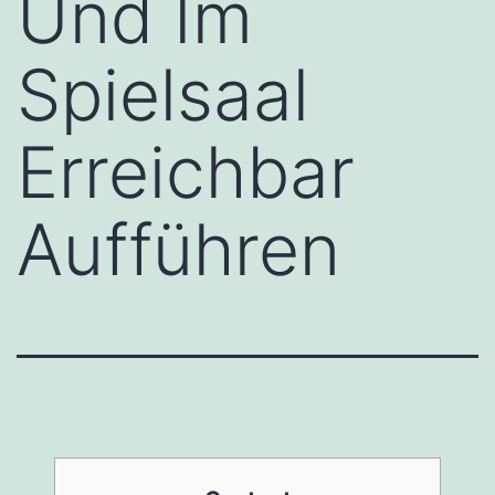
Und Im
Spielsaal
Erreichbar
Aufführen