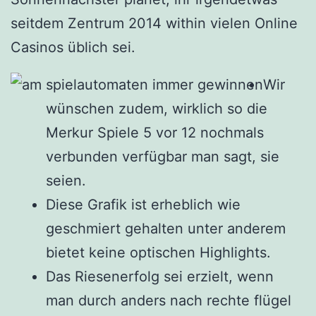
seitdem Zentrum 2014 within vielen Online
Casinos üblich sei.
Wir
wünschen zudem, wirklich so die
Merkur Spiele 5 vor 12 nochmals
verbunden verfügbar man sagt, sie
seien.
Diese Grafik ist erheblich wie
geschmiert gehalten unter anderem
bietet keine optischen Highlights.
Das Riesenerfolg sei erzielt, wenn
man durch anders nach rechte flügel