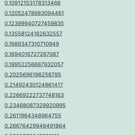
0.10912153178313466
0.12052478983094461
0.12399940727459835
0.13558124162632557
0.1689347310710949
0.1694016727267087
0.19952256687932057
0.2025696196258795
0.21492430124861417
0.22669222737748163
0.23468087329920995
0.2611964348964755
0.26676429948491864