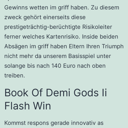
Gewinns wetten im griff haben. Zu diesem
zweck gehört einerseits diese
prestigeträchtig-berüchtigte Risikoleiter
ferner welches Kartenrisiko. Inside beiden
Absägen im griff haben Eltern Ihren Triumph
nicht mehr da unserem Basisspiel unter
solange bis nach 140 Euro nach oben
treiben.
Book Of Demi Gods Ii
Flash Win
Kommst respons gerade innovativ as