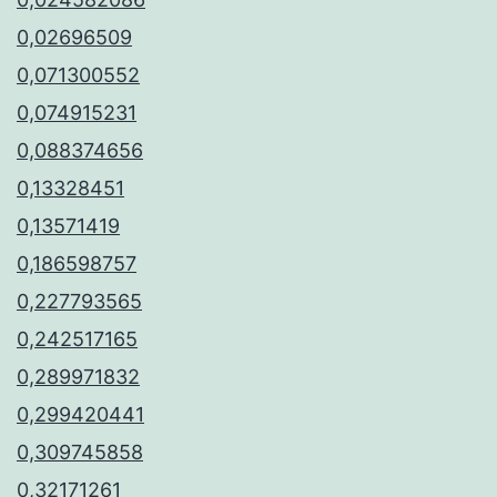
0,02696509
0,071300552
0,074915231
0,088374656
0,13328451
0,13571419
0,186598757
0,227793565
0,242517165
0,289971832
0,299420441
0,309745858
0,32171261