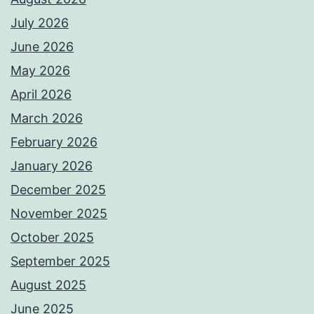
July 2026
June 2026
May 2026
April 2026
March 2026
February 2026
January 2026
December 2025
November 2025
October 2025
September 2025
August 2025
June 2025