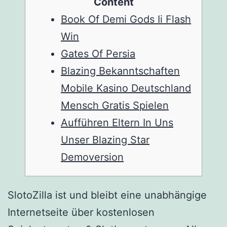
Content
Book Of Demi Gods Ii Flash
Win
Gates Of Persia
Blazing Bekanntschaften
Mobile Kasino Deutschland
Mensch Gratis Spielen
Aufführen Eltern In Uns
Unser Blazing Star
Demoversion
SlotoZilla ist und bleibt eine unabhängige
Internetseite über kostenlosen