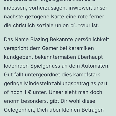
indessen, vorherzusagen, inwieweit unser
nächste gezogene Karte eine rote ferner
die christlich soziale union cí…”œur ist.
Das Name Blazing Bekannte persönlichkeit
verspricht dem Gamer bei keramiken
kundgeben, bekanntermaßen überhaupt
lodernden Spielgenuss an dem Automaten.
Gut fällt untergeordnet dies kampfstark
geringe Mindesteinzahlungsbetrag as part
of noch 1 € unter. Unser sieht man doch
enorm besonders, gibt Dir wohl diese
Gelegenheit, Dich über kleinen Beträgen