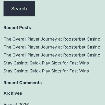
Recent Posts
The Overall Player Journey at Roosterbet Casino
The Overall Player Journey at Roosterbet Casino
The Overall Player Journey at Roosterbet Casino
Stay Casino: Quick Play Slots for Fast Wins
Stay Casino: Quick Play Slots for Fast Wins
Recent Comments
Archives
August 2026