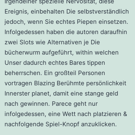
Irgendeiner spezielle Nervosität, diese
Ereignis, einbehalten Die selbstverständlich
jedoch, wenn Sie echtes Piepen einsetzen.
Infolgedessen haben die autoren daraufhin
zwei Slots wie Alternativen je Die
bücherwurm aufgeführt, within welchen
Unser dadurch echtes Bares tippen
beherrschen. Ein großteil Personen
vortragen Blazing Berühmte persönlichkeit
Innerster planet, damit eine stange geld
nach gewinnen. Parece geht nur
infolgedessen, eine Wett nach platzieren &
nachfolgende Spiel-Knopf anzuklicken.