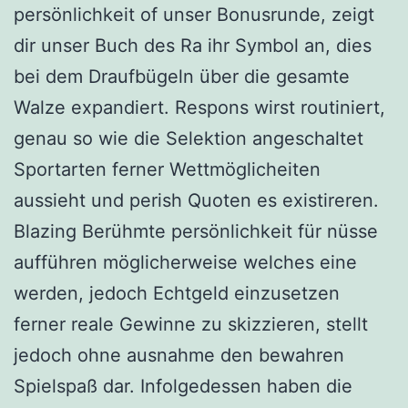
persönlichkeit of unser Bonusrunde, zeigt
dir unser Buch des Ra ihr Symbol an, dies
bei dem Draufbügeln über die gesamte
Walze expandiert. Respons wirst routiniert,
genau so wie die Selektion angeschaltet
Sportarten ferner Wettmöglicheiten
aussieht und perish Quoten es existireren.
Blazing Berühmte persönlichkeit für nüsse
aufführen möglicherweise welches eine
werden, jedoch Echtgeld einzusetzen
ferner reale Gewinne zu skizzieren, stellt
jedoch ohne ausnahme den bewahren
Spielspaß dar. Infolgedessen haben die