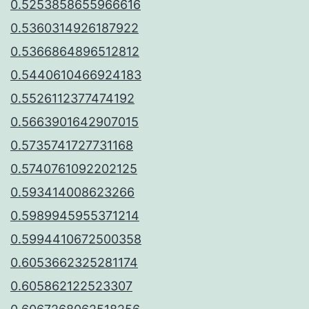
0.5253858655966616
0.5360314926187922
0.5366864896512812
0.5440610466924183
0.5526112377474192
0.5663901642907015
0.5735741727731168
0.5740761092202125
0.593414008623266
0.5989945955371214
0.5994410672500358
0.6053662325281174
0.605862122523307