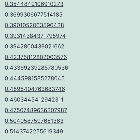
0.3544849106910273
0.3699306677514185
0.3901052063590438
0.39314384371795974
0.3942800439021662
0.42375812802003576
0.43369239285780536
0.4445991585278045
0.4595404763683746
0.4603445412942311
0.47507489636307987
0.5040587597651363
0.5143742255619349