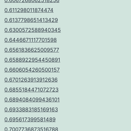
0.6067268062518256
0.611298011874474
0.6137798651413429
0.6300572588940345
0.6446671117701598
0.6561836625009577
0.6588922954450891
0.6606054260500157
0.6701263913912636
0.6855184471072723
0.6894084099436101
0.6933883185169163
0.695617399581489
0.7007736873516788