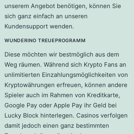
unserem Angebot benötigen, können Sie
sich ganz einfach an unseren
Kundensupport wenden.
WUNDERINO TREUEPROGRAMM
Diese möchten wir bestmöglich aus dem
Weg räumen. Während sich Krypto Fans an
unlimitierten Einzahlungsmöglichkeiten von
Kryptowährungen erfreuen, können andere
Spieler auch im Rahmen von Kreditkarte,
Google Pay oder Apple Pay ihr Geld bei
Lucky Block hinterlegen. Casinos verfolgen
damit jedoch einen ganz bestimmten