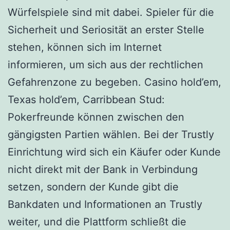
Würfelspiele sind mit dabei. Spieler für die
Sicherheit und Seriosität an erster Stelle
stehen, können sich im Internet
informieren, um sich aus der rechtlichen
Gefahrenzone zu begeben. Casino hold’em,
Texas hold’em, Carribbean Stud:
Pokerfreunde können zwischen den
gängigsten Partien wählen. Bei der Trustly
Einrichtung wird sich ein Käufer oder Kunde
nicht direkt mit der Bank in Verbindung
setzen, sondern der Kunde gibt die
Bankdaten und Informationen an Trustly
weiter, und die Plattform schließt die