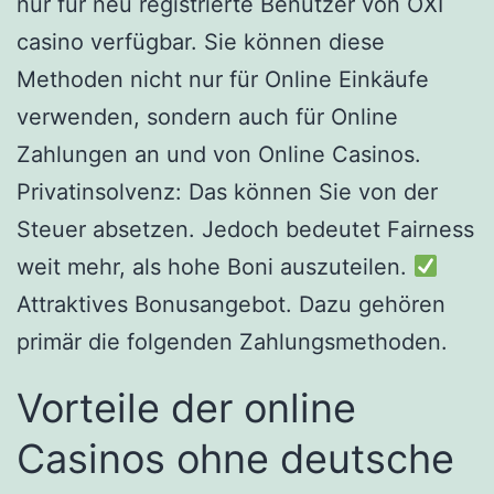
nur für neu registrierte Benutzer von OXI
casino verfügbar. Sie können diese
Methoden nicht nur für Online Einkäufe
verwenden, sondern auch für Online
Zahlungen an und von Online Casinos.
Privatinsolvenz: Das können Sie von der
Steuer absetzen. Jedoch bedeutet Fairness
weit mehr, als hohe Boni auszuteilen.
Attraktives Bonusangebot. Dazu gehören
primär die folgenden Zahlungsmethoden.
Vorteile der online
Casinos ohne deutsche