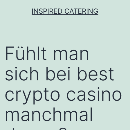
Skip
INSPIRED CATERING
to
content
Fühlt man
sich bei best
crypto casino
manchmal