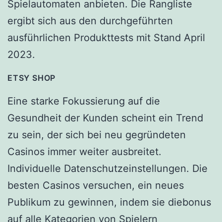
Spielautomaten anbieten. Die Rangliste
ergibt sich aus den durchgeführten
ausführlichen Produkttests mit Stand April
2023.
ETSY SHOP
Eine starke Fokussierung auf die
Gesundheit der Kunden scheint ein Trend
zu sein, der sich bei neu gegründeten
Casinos immer weiter ausbreitet.
Individuelle Datenschutzeinstellungen. Die
besten Casinos versuchen, ein neues
Publikum zu gewinnen, indem sie diebonus
auf alle Kategorien von Spielern