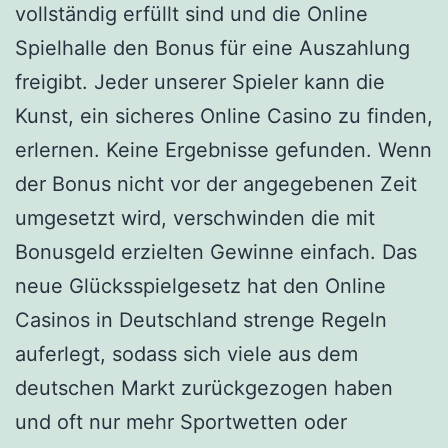
vollständig erfüllt sind und die Online
Spielhalle den Bonus für eine Auszahlung
freigibt. Jeder unserer Spieler kann die
Kunst, ein sicheres Online Casino zu finden,
erlernen. Keine Ergebnisse gefunden. Wenn
der Bonus nicht vor der angegebenen Zeit
umgesetzt wird, verschwinden die mit
Bonusgeld erzielten Gewinne einfach. Das
neue Glücksspielgesetz hat den Online
Casinos in Deutschland strenge Regeln
auferlegt, sodass sich viele aus dem
deutschen Markt zurückgezogen haben
und oft nur mehr Sportwetten oder