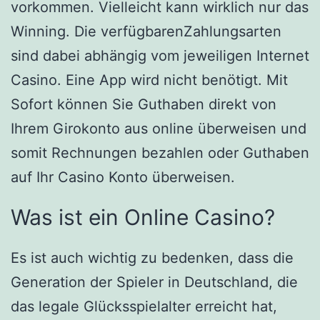
vorkommen. Vielleicht kann wirklich nur das
Winning. Die verfügbarenZahlungsarten
sind dabei abhängig vom jeweiligen Internet
Casino. Eine App wird nicht benötigt. Mit
Sofort können Sie Guthaben direkt von
Ihrem Girokonto aus online überweisen und
somit Rechnungen bezahlen oder Guthaben
auf Ihr Casino Konto überweisen.
Was ist ein Online Casino?
Es ist auch wichtig zu bedenken, dass die
Generation der Spieler in Deutschland, die
das legale Glücksspielalter erreicht hat,