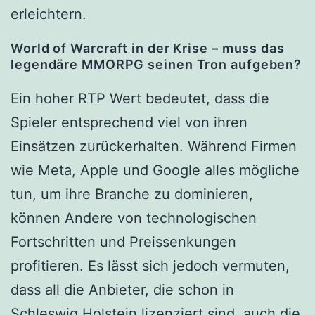
erleichtern.
World of Warcraft in der Krise – muss das
legendäre MMORPG seinen Tron aufgeben?
Ein hoher RTP Wert bedeutet, dass die
Spieler entsprechend viel von ihren
Einsätzen zurückerhalten. Während Firmen
wie Meta, Apple und Google alles mögliche
tun, um ihre Branche zu dominieren,
können Andere von technologischen
Fortschritten und Preissenkungen
profitieren. Es lässt sich jedoch vermuten,
dass all die Anbieter, die schon in
Schleswig Holstein lizenziert sind, auch die