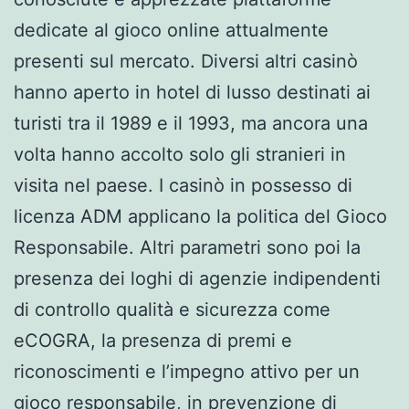
dedicate al gioco online attualmente
presenti sul mercato. Diversi altri casinò
hanno aperto in hotel di lusso destinati ai
turisti tra il 1989 e il 1993, ma ancora una
volta hanno accolto solo gli stranieri in
visita nel paese. I casinò in possesso di
licenza ADM applicano la politica del Gioco
Responsabile. Altri parametri sono poi la
presenza dei loghi di agenzie indipendenti
di controllo qualità e sicurezza come
eCOGRA, la presenza di premi e
riconoscimenti e l’impegno attivo per un
gioco responsabile, in prevenzione di