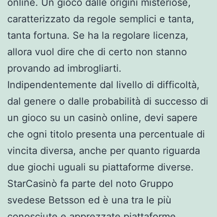
online. Un gioco dalle origini misteriose,
caratterizzato da regole semplici e tanta,
tanta fortuna. Se ha la regolare licenza,
allora vuol dire che di certo non stanno
provando ad imbrogliarti.
Indipendentemente dal livello di difficoltà,
dal genere o dalle probabilità di successo di
un gioco su un casinò online, devi sapere
che ogni titolo presenta una percentuale di
vincita diversa, anche per quanto riguarda
due giochi uguali su piattaforme diverse.
StarCasinò fa parte del noto Gruppo
svedese Betsson ed è una tra le più
conosciute e apprezzate piattaforme