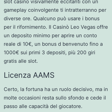
slot casino visivamente eccitanti con un
gameplay coinvolgente ti intratterranno per
diverse ore. Qualcuno può usare i bonus
per il rifornimento. Il Casinò Leo Vegas offre
un deposito minimo per aprire un conto
reale di 10€, un bonus d benvenuto fino a
1000€ sui primi 3 depositi, più 200 giri
gratis alle slot.
Licenza AAMS
Certo, la fortuna ha un ruolo decisivo, ma in
molte occasioni resta sullo sfondo e cede il
passo alle capacità del giocatore.