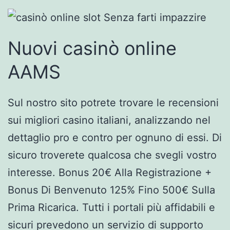
Nuovi casinò online
AAMS
Sul nostro sito potrete trovare le recensioni
sui migliori casino italiani, analizzando nel
dettaglio pro e contro per ognuno di essi. Di
sicuro troverete qualcosa che svegli vostro
interesse. Bonus 20€ Alla Registrazione +
Bonus Di Benvenuto 125% Fino 500€ Sulla
Prima Ricarica. Tutti i portali più affidabili e
sicuri prevedono un servizio di supporto