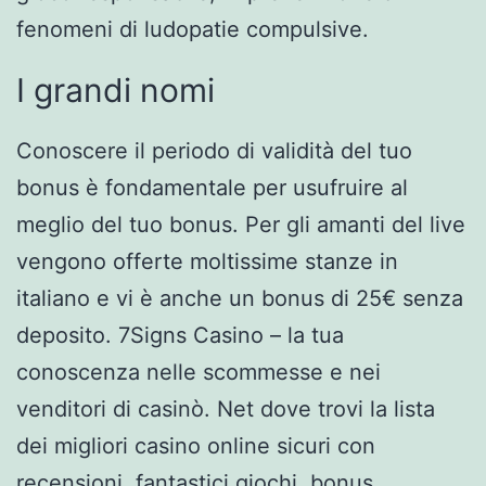
fenomeni di ludopatie compulsive.
I grandi nomi
Conoscere il periodo di validità del tuo
bonus è fondamentale per usufruire al
meglio del tuo bonus. Per gli amanti del live
vengono offerte moltissime stanze in
italiano e vi è anche un bonus di 25€ senza
deposito. 7Signs Casino – la tua
conoscenza nelle scommesse e nei
venditori di casinò. Net dove trovi la lista
dei migliori casino online sicuri con
recensioni, fantastici giochi, bonus,