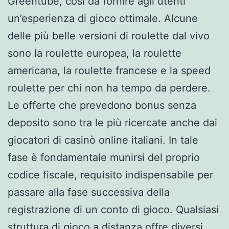
Greentube, così da fornire agli utenti
un’esperienza di gioco ottimale. Alcune
delle più belle versioni di roulette dal vivo
sono la roulette europea, la roulette
americana, la roulette francese e la speed
roulette per chi non ha tempo da perdere.
Le offerte che prevedono bonus senza
deposito sono tra le più ricercate anche dai
giocatori di casinò online italiani. In tale
fase è fondamentale munirsi del proprio
codice fiscale, requisito indispensabile per
passare alla fase successiva della
registrazione di un conto di gioco. Qualsiasi
struttura di gioco a distanza offre diversi