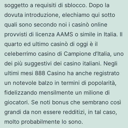
soggetto a requisiti di sblocco. Dopo la
dovuta introduzione, elechiamo qui sotto
quali sono secondo noi i casinò online
provvisti di licenza AAMS o simile in Italia. Il
quarto ed ultimo casinò di oggi è il
celeberrimo casino di Campione d’Italia, uno
dei più suggestivi dei casino italiani. Negli
ultimi mesi 888 Casino ha anche registrato
un notevole balzo in termini di popolarità,
fidelizzando mensilmente un milione di
giocatori. Se noti bonus che sembrano così
grandi da non essere redditizi, in tal caso,
molto probabilmente lo sono.