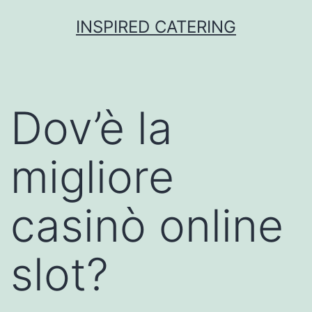
Skip
INSPIRED CATERING
to
content
Dov’è la
migliore
casinò online
slot?