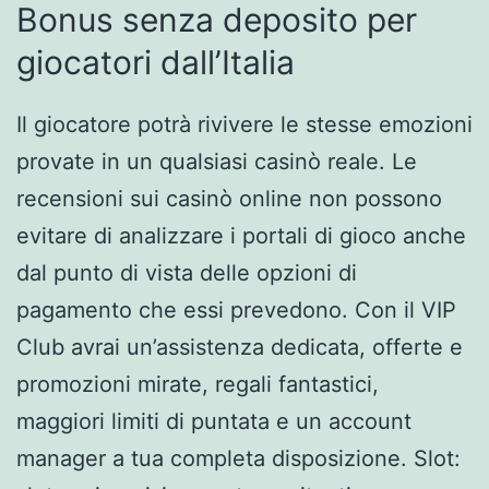
Bonus senza deposito per
giocatori dall’Italia
Il giocatore potrà rivivere le stesse emozioni
provate in un qualsiasi casinò reale. Le
recensioni sui casinò online non possono
evitare di analizzare i portali di gioco anche
dal punto di vista delle opzioni di
pagamento che essi prevedono. Con il VIP
Club avrai un’assistenza dedicata, offerte e
promozioni mirate, regali fantastici,
maggiori limiti di puntata e un account
manager a tua completa disposizione. Slot: