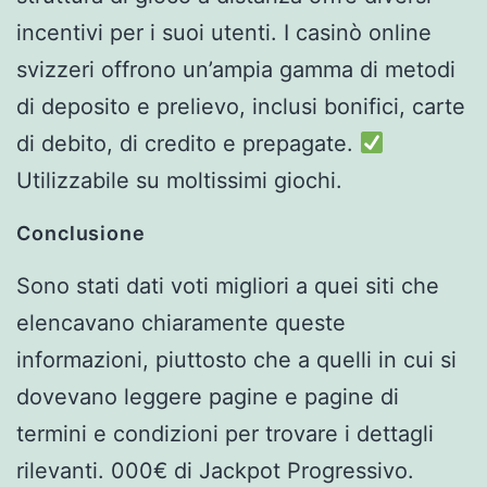
incentivi per i suoi utenti. I casinò online
svizzeri offrono un’ampia gamma di metodi
di deposito e prelievo, inclusi bonifici, carte
di debito, di credito e prepagate.
Utilizzabile su moltissimi giochi.
Conclusione
Sono stati dati voti migliori a quei siti che
elencavano chiaramente queste
informazioni, piuttosto che a quelli in cui si
dovevano leggere pagine e pagine di
termini e condizioni per trovare i dettagli
rilevanti. 000€ di Jackpot Progressivo.