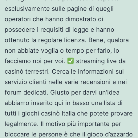
esclusivamente sulle pagine di quegli
operatori che hanno dimostrato di
possedere i requisiti di legge e hanno
ottenuto la regolare licenza. Bene, qualora
non abbiate voglia o tempo per farlo, lo
facciamo noi per voi.
streaming live da
casinò terrestri. Cerca le informazioni sul
servizio clienti nelle varie recensioni e nei
forum dedicati. Giusto per darvi un’idea
abbiamo inserito qui in basso una lista di
tutti i giochi casinò Italia che potete provare
legalmente. Il motivo più importante per
bloccare le persone è che il gioco d’azzardo