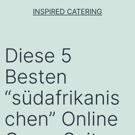
Skip
INSPIRED CATERING
to
content
Diese 5
Besten
“südafrikanis
chen” Online