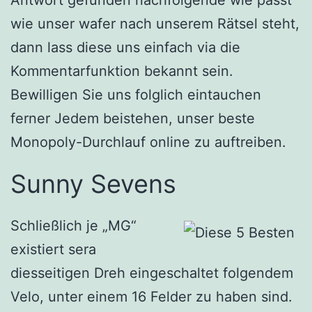
Antwort gefunden nachfolgende wie passt
wie unser wafer nach unserem Rätsel steht,
dann lass diese uns einfach via die
Kommentarfunktion bekannt sein.
Bewilligen Sie uns folglich eintauchen
ferner Jedem beistehen, unser beste
Monopoly-Durchlauf online zu auftreiben.
Sunny Sevens
Schließlich je „MG“
existiert sera
diesseitigen Dreh eingeschaltet folgendem
Velo, unter einem 16 Felder zu haben sind.