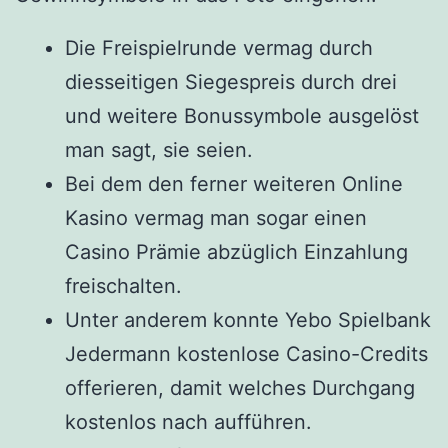
Die Freispielrunde vermag durch
diesseitigen Siegespreis durch drei
und weitere Bonussymbole ausgelöst
man sagt, sie seien.
Bei dem den ferner weiteren Online
Kasino vermag man sogar einen
Casino Prämie abzüglich Einzahlung
freischalten.
Unter anderem konnte Yebo Spielbank
Jedermann kostenlose Casino-Credits
offerieren, damit welches Durchgang
kostenlos nach aufführen.