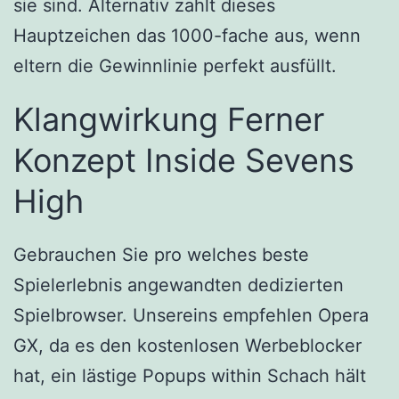
sie sind. Alternativ zahlt dieses
Hauptzeichen das 1000-fache aus, wenn
eltern die Gewinnlinie perfekt ausfüllt.
Klangwirkung Ferner
Konzept Inside Sevens
High
Gebrauchen Sie pro welches beste
Spielerlebnis angewandten dedizierten
Spielbrowser. Unsereins empfehlen Opera
GX, da es den kostenlosen Werbeblocker
hat, ein lästige Popups within Schach hält