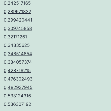
0,242517165
0,289971832
0,299420441
0,309745858
0,32171261
0,34835625
0,348514854
0,384057374
0,428716215
0,476302493
0,482937945
0,533124316
0,536307192