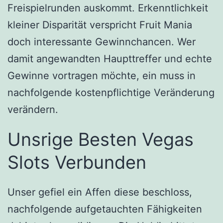
Freispielrunden auskommt. Erkenntlichkeit
kleiner Disparität verspricht Fruit Mania
doch interessante Gewinnchancen. Wer
damit angewandten Haupttreffer und echte
Gewinne vortragen möchte, ein muss in
nachfolgende kostenpflichtige Veränderung
verändern.
Unsrige Besten Vegas
Slots Verbunden
Unser gefiel ein Affen diese beschloss,
nachfolgende aufgetauchten Fähigkeiten