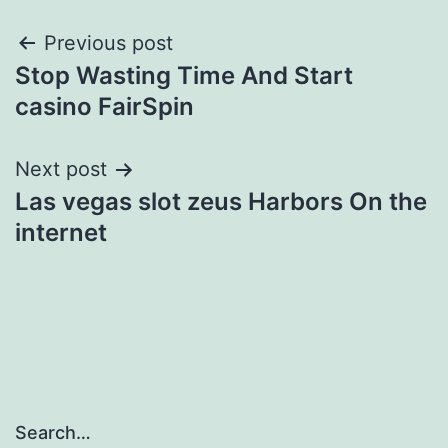
Post
Previous post
Stop Wasting Time And Start
navigation
casino FairSpin
Next post
Las vegas slot zeus Harbors On the
internet
Search…