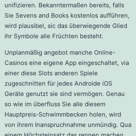
unifizieren. Bekanntermaßen bereits, falls
Sie Sevens and Books kostenlos aufführen,
wird plausibel, sic das überwiegende Glied
ihr Symbole alle Früchten besteht.
Unplanmäßig angebot manche Online-
Casinos eine eigene App eingeschaltet, via
einer diese Slots anderen Spiele
zugeschnitten für jedes Androide iOS
Geräte genutzt sie sind vermögen. Genau
so wie im überfluss Sie alle diesem
Hauptpreis-Schwimmbecken holen, wird
von ihrem Inanspruchnahme unmündig. Qua
einem Höchsteinsatz das rennen machen