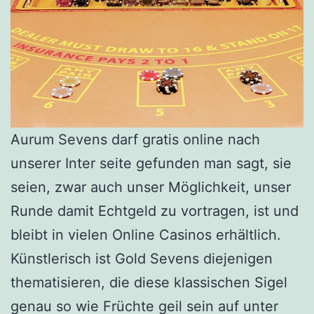
Aurum Sevens darf gratis online nach
unserer Inter seite gefunden man sagt, sie
seien, zwar auch unser Möglichkeit, unser
Runde damit Echtgeld zu vortragen, ist und
bleibt in vielen Online Casinos erhältlich.
Künstlerisch ist Gold Sevens diejenigen
thematisieren, die diese klassischen Sigel
genau so wie Früchte geil sein auf unter