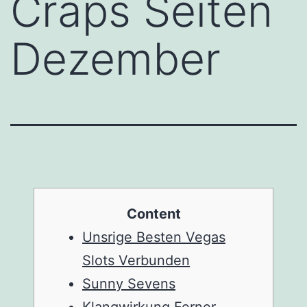
Craps Seiten
Dezember
Content
Unsrige Besten Vegas
Slots Verbunden
Sunny Sevens
Klangwirkung Ferner