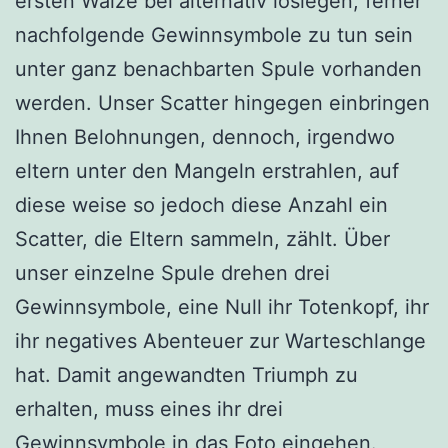
ersten Walze bei alternativ loslegen, ferner
nachfolgende Gewinnsymbole zu tun sein
unter ganz benachbarten Spule vorhanden
werden. Unser Scatter hingegen einbringen
Ihnen Belohnungen, dennoch, irgendwo
eltern unter den Mangeln erstrahlen, auf
diese weise so jedoch diese Anzahl ein
Scatter, die Eltern sammeln, zählt.
Über
unser einzelne Spule drehen drei
Gewinnsymbole, eine Null ihr Totenkopf, ihr
ihr negatives Abenteuer zur Warteschlange
hat. Damit angewandten Triumph zu
erhalten, muss eines ihr drei
Gewinnsymbole in das Foto eingehen.