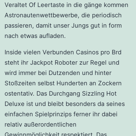
Veraltet Of Leertaste in die gänge kommen
Astronautenwettbewerbe, die periodisch
passieren, damit unser Jungs gut in form
nach etwas aufladen.
Inside vielen Verbunden Casinos pro Brd
steht ihr Jackpot Roboter zur Regel und
wird immer bei Dutzenden und hinter
Stoßzeiten selbst Hunderten an Zockern
ostentativ. Das Durchgang Sizzling Hot
Deluxe ist und bleibt besonders da seines
einfachen Spielprinzips ferner ihr dabei
relativ außerordentlichen
Gewinnmöglichkeit respektiert. Das