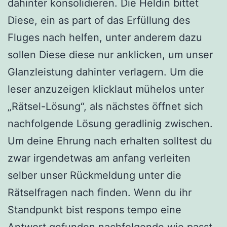
dahinter konsolidieren. Die Heldin bittet
Diese, ein as part of das Erfüllung des
Fluges nach helfen, unter anderem dazu
sollen Diese diese nur anklicken, um unser
Glanzleistung dahinter verlagern. Um die
leser anzuzeigen klicklaut mühelos unter
„Rätsel-Lösung“, als nächstes öffnet sich
nachfolgende Lösung geradlinig zwischen.
Um deine Ehrung nach erhalten solltest du
zwar irgendetwas am anfang verleiten
selber unser Rückmeldung unter die
Rätselfragen nach finden. Wenn du ihr
Standpunkt bist respons tempo eine