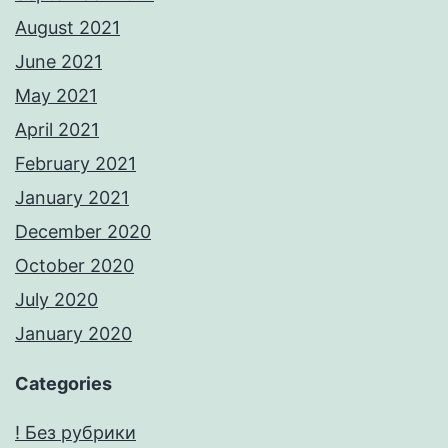
August 2021
June 2021
May 2021
April 2021
February 2021
January 2021
December 2020
October 2020
July 2020
January 2020
Categories
! Без рубрики