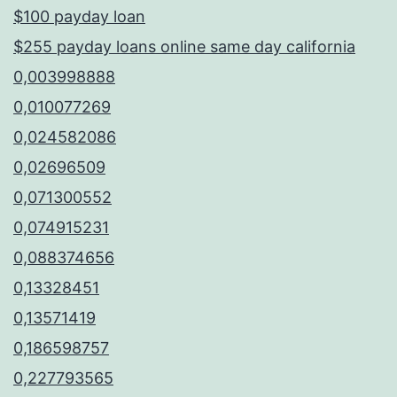
$100 payday loan
$255 payday loans online same day california
0,003998888
0,010077269
0,024582086
0,02696509
0,071300552
0,074915231
0,088374656
0,13328451
0,13571419
0,186598757
0,227793565