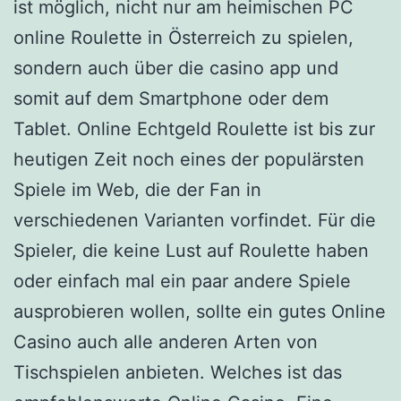
ist möglich, nicht nur am heimischen PC
online Roulette in Österreich zu spielen,
sondern auch über die casino app und
somit auf dem Smartphone oder dem
Tablet. Online Echtgeld Roulette ist bis zur
heutigen Zeit noch eines der populärsten
Spiele im Web, die der Fan in
verschiedenen Varianten vorfindet. Für die
Spieler, die keine Lust auf Roulette haben
oder einfach mal ein paar andere Spiele
ausprobieren wollen, sollte ein gutes Online
Casino auch alle anderen Arten von
Tischspielen anbieten. Welches ist das