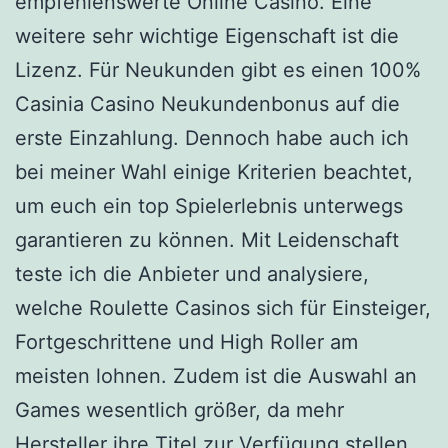
empfehlenswerte Online Casino. Eine
weitere sehr wichtige Eigenschaft ist die
Lizenz. Für Neukunden gibt es einen 100%
Casinia Casino Neukundenbonus auf die
erste Einzahlung. Dennoch habe auch ich
bei meiner Wahl einige Kriterien beachtet,
um euch ein top Spielerlebnis unterwegs
garantieren zu können. Mit Leidenschaft
teste ich die Anbieter und analysiere,
welche Roulette Casinos sich für Einsteiger,
Fortgeschrittene und High Roller am
meisten lohnen. Zudem ist die Auswahl an
Games wesentlich größer, da mehr
Hersteller ihre Titel zur Verfügung stellen.