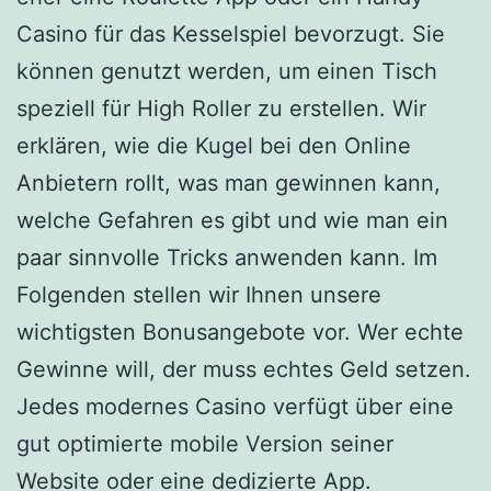
Casino für das Kesselspiel bevorzugt. Sie
können genutzt werden, um einen Tisch
speziell für High Roller zu erstellen. Wir
erklären, wie die Kugel bei den Online
Anbietern rollt, was man gewinnen kann,
welche Gefahren es gibt und wie man ein
paar sinnvolle Tricks anwenden kann. Im
Folgenden stellen wir Ihnen unsere
wichtigsten Bonusangebote vor. Wer echte
Gewinne will, der muss echtes Geld setzen.
Jedes modernes Casino verfügt über eine
gut optimierte mobile Version seiner
Website oder eine dedizierte App.