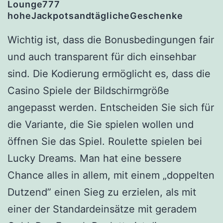
Lounge777
hoheJackpotsandtäglicheGeschenke
Wichtig ist, dass die Bonusbedingungen fair
und auch transparent für dich einsehbar
sind. Die Kodierung ermöglicht es, dass die
Casino Spiele der Bildschirmgröße
angepasst werden. Entscheiden Sie sich für
die Variante, die Sie spielen wollen und
öffnen Sie das Spiel. Roulette spielen bei
Lucky Dreams. Man hat eine bessere
Chance alles in allem, mit einem „doppelten
Dutzend” einen Sieg zu erzielen, als mit
einer der Standardeinsätze mit geradem