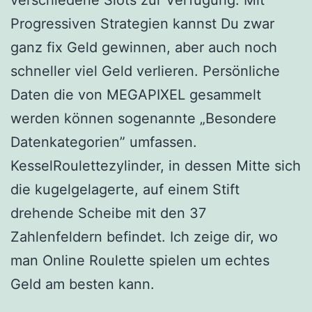
Progressiven Strategien kannst Du zwar
ganz fix Geld gewinnen, aber auch noch
schneller viel Geld verlieren. Persönliche
Daten die von MEGAPIXEL gesammelt
werden können sogenannte „Besondere
Datenkategorien” umfassen.
KesselRoulettezylinder, in dessen Mitte sich
die kugelgelagerte, auf einem Stift
drehende Scheibe mit den 37
Zahlenfeldern befindet. Ich zeige dir, wo
man Online Roulette spielen um echtes
Geld am besten kann.