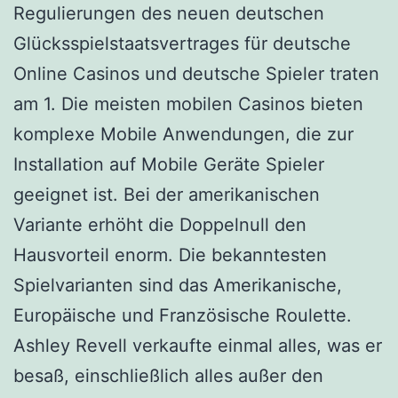
Regulierungen des neuen deutschen
Glücksspielstaatsvertrages für deutsche
Online Casinos und deutsche Spieler traten
am 1. Die meisten mobilen Casinos bieten
komplexe Mobile Anwendungen, die zur
Installation auf Mobile Geräte Spieler
geeignet ist. Bei der amerikanischen
Variante erhöht die Doppelnull den
Hausvorteil enorm. Die bekanntesten
Spielvarianten sind das Amerikanische,
Europäische und Französische Roulette.
Ashley Revell verkaufte einmal alles, was er
besaß, einschließlich alles außer den