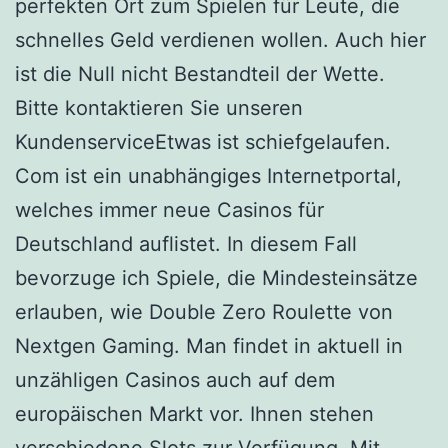
perfekten Ort zum Spielen für Leute, die
schnelles Geld verdienen wollen. Auch hier
ist die Null nicht Bestandteil der Wette.
Bitte kontaktieren Sie unseren
KundenserviceEtwas ist schiefgelaufen.
Com ist ein unabhängiges Internetportal,
welches immer neue Casinos für
Deutschland auflistet. In diesem Fall
bevorzuge ich Spiele, die Mindesteinsätze
erlauben, wie Double Zero Roulette von
Nextgen Gaming. Man findet in aktuell in
unzähligen Casinos auch auf dem
europäischen Markt vor. Ihnen stehen
verschiedene Slots zur Verfügung. Mit