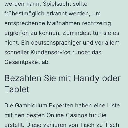
werden kann. Spielsucht sollte
frühestmöglich erkannt werden, um
entsprechende Maßnahmen rechtzeitig
ergreifen zu können. Zumindest tun sie es
nicht. Ein deutschsprachiger und vor allem
schneller Kundenservice rundet das
Gesamtpaket ab.
Bezahlen Sie mit Handy oder
Tablet
Die Gamblorium Experten haben eine Liste
mit den besten Online Casinos für Sie
erstellt. Diese variieren von Tisch zu Tisch