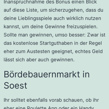
Inanspruchnahme des Bonus einen Blick
auf diese Liste, um sicherzugehen, dass du
deine Lieblingsspiele auch wirklich nutzen
kannst, um deine Gewinne freizuspielen.
Sollte man gewinnen, umso besser: Zwar ist
das kostenlose Startguthaben in der Regel
eher zum Austesten geeignet, echtes Geld
lässt sich aber auch gewinnen.
Bördebauernmarkt in
Soest
Ihr solltet ebenfalls vorab schauen, ob ihr
eher eine Roulette App oder ein Handy