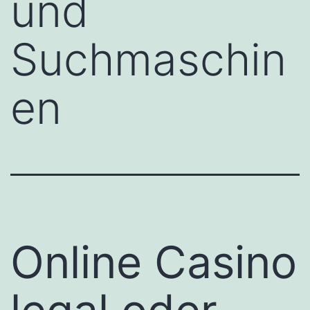
und
Suchmaschin
en
Online Casino