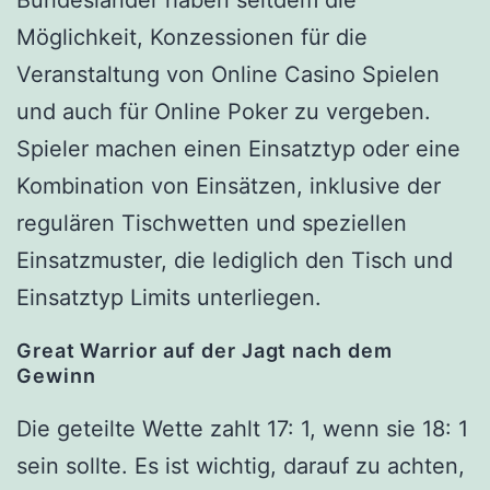
Möglichkeit, Konzessionen für die
Veranstaltung von Online Casino Spielen
und auch für Online Poker zu vergeben.
Spieler machen einen Einsatztyp oder eine
Kombination von Einsätzen, inklusive der
regulären Tischwetten und speziellen
Einsatzmuster, die lediglich den Tisch und
Einsatztyp Limits unterliegen.
Great Warrior auf der Jagt nach dem
Gewinn
Die geteilte Wette zahlt 17: 1, wenn sie 18: 1
sein sollte. Es ist wichtig, darauf zu achten,