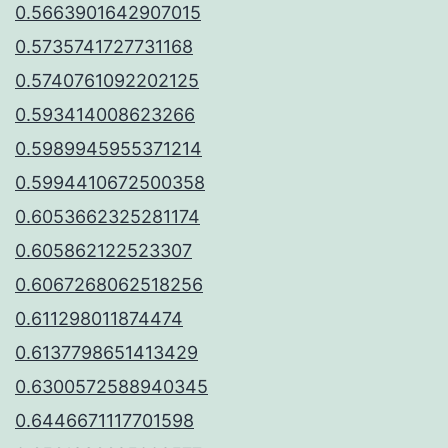
0.5663901642907015
0.5735741727731168
0.5740761092202125
0.593414008623266
0.5989945955371214
0.5994410672500358
0.6053662325281174
0.605862122523307
0.6067268062518256
0.611298011874474
0.6137798651413429
0.6300572588940345
0.6446671117701598