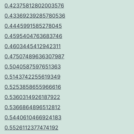
0.42375812802003576
0.43369239285780536
0.4445991585278045
0.4595404763683746
0.4603445412942311
0.47507489636307987
0.5040587597651363
0.5143742255619349
0.5253858655966616
0.5360314926187922
0.5366864896512812
0.5440610466924183
0.5526112377474192