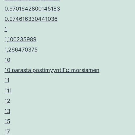
0.9701642800145183
0.974616330441036
1
1,100235989
1,266470375
10
10 parasta postimyyntiГ¤ morsiamen
11
111
12
13
15
17