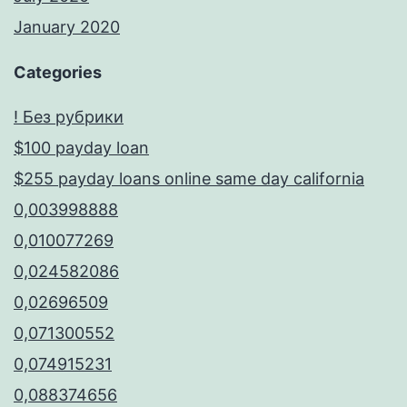
January 2020
Categories
! Без рубрики
$100 payday loan
$255 payday loans online same day california
0,003998888
0,010077269
0,024582086
0,02696509
0,071300552
0,074915231
0,088374656