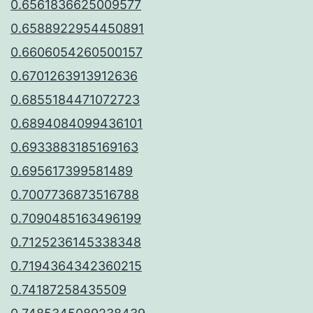
0.6561836625009577
0.6588922954450891
0.6606054260500157
0.6701263913912636
0.6855184471072723
0.6894084099436101
0.6933883185169163
0.695617399581489
0.7007736873516788
0.7090485163496199
0.7125236145338348
0.7194364342360215
0.74187258435509