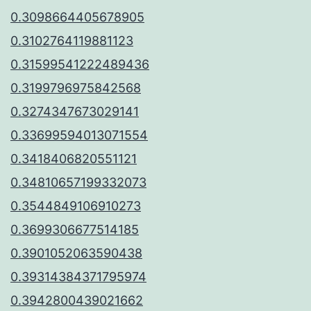
0.3098664405678905
0.3102764119881123
0.31599541222489436
0.3199796975842568
0.3274347673029141
0.33699594013071554
0.3418406820551121
0.34810657199332073
0.3544849106910273
0.3699306677514185
0.3901052063590438
0.39314384371795974
0.3942800439021662