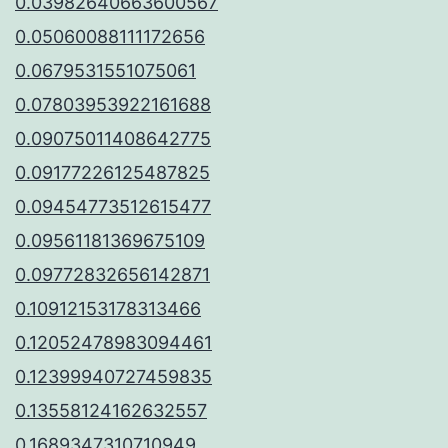
0.03982640663600567
0.05060088111172656
0.0679531551075061
0.07803953922161688
0.09075011408642775
0.09177226125487825
0.09454773512615477
0.09561181369675109
0.09772832656142871
0.10912153178313466
0.12052478983094461
0.12399940727459835
0.13558124162632557
0.1689347310710949