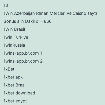
18
1Win Azerbaijan İdman Mərcləri və Caisno saytı
Bonus alın Daxil ol – 866
1Win Brasil
1win Turkiye
1winRussia
1wins-app.br.com 1
1wins-app.br.com 2
1xBet
1xbet apk
1xbet Brazil
1xbet download
1xbet egypt