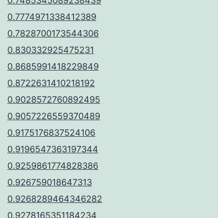
0.7485345089238439
0.7774971338412389
0.7828700173544306
0.830332925475231
0.8685991418229849
0.8722631410218192
0.9028572760892495
0.9057226559370489
0.9175176837524106
0.9196547363197344
0.9259861774828386
0.926759018647313
0.9268289464346282
0.9278165351184234