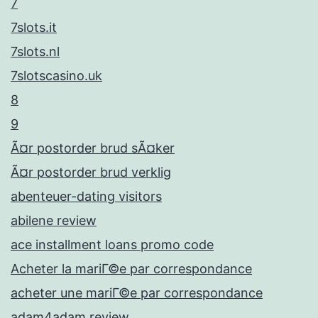
7
7slots.it
7slots.nl
7slotscasino.uk
8
9
Ã¤r postorder brud sÃ¤ker
Ã¤r postorder brud verklig
abenteuer-dating visitors
abilene review
ace installment loans promo code
Acheter la mariГ©e par correspondance
acheter une mariГ©e par correspondance
adam4adam review