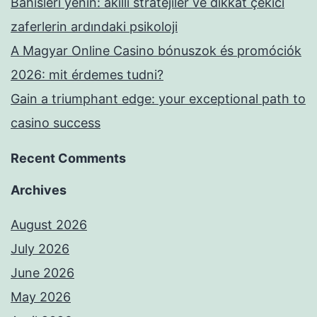
Bahisleri yenin: akıllı stratejiler ve dikkat çekici
zaferlerin ardındaki psikoloji
A Magyar Online Casino bónuszok és promóciók
2026: mit érdemes tudni?
Gain a triumphant edge: your exceptional path to
casino success
Recent Comments
Archives
August 2026
July 2026
June 2026
May 2026