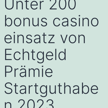
Unter 200
bonus casino
einsatz von
Echtgeld
Prämie
Startguthabe
n 2023