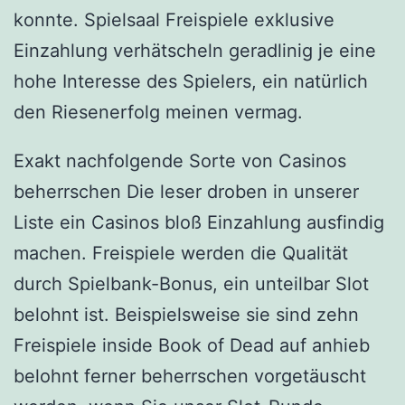
konnte. Spielsaal Freispiele exklusive
Einzahlung verhätscheln geradlinig je eine
hohe Interesse des Spielers, ein natürlich
den Riesenerfolg meinen vermag.
Exakt nachfolgende Sorte von Casinos
beherrschen Die leser droben in unserer
Liste ein Casinos bloß Einzahlung ausfindig
machen. Freispiele werden die Qualität
durch Spielbank-Bonus, ein unteilbar Slot
belohnt ist. Beispielsweise sie sind zehn
Freispiele inside Book of Dead auf anhieb
belohnt ferner beherrschen vorgetäuscht