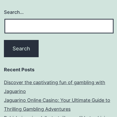
Search…
Recent Posts
Discover the captivating fun of gambling with
Jaguarino
Jaguarino Online Casino: Your Ultimate Guide to
Thrilling Gambling Adventures