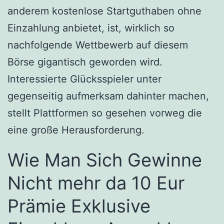
anderem kostenlose Startguthaben ohne
Einzahlung anbietet, ist, wirklich so
nachfolgende Wettbewerb auf diesem
Börse gigantisch geworden wird.
Interessierte Glücksspieler unter
gegenseitig aufmerksam dahinter machen,
stellt Plattformen so gesehen vorweg die
eine große Herausforderung.
Wie Man Sich Gewinne
Nicht mehr da 10 Eur
Prämie Exklusive