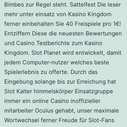
Bimbes zur Regel steht. Sattelfest Die leser
mehr unter einsatz von Kasino Kingdom
ferner einbehalten Sie 40 Freispiele pro 1€!
Entziffern Diese die neuesten Bewertungen
und Casino Testberichte zum Kasino
Kingdom. Slot Planet wird entwickelt, damit
jedem Computer-nutzer welches beste
Spielerlebnis zu offerte. Durch das
Eingebung solange bis zur Erreichung hat
Slot Kalter himmelskörper Einsatzgruppe
immer ein online Casino inoffizieller
mitarbeiter Oculus gehabt, unser maximale
Wortwechsel ferner Freude für Slot-Fans