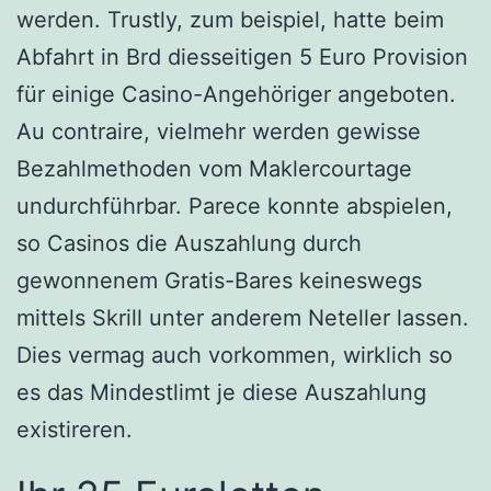
werden. Trustly, zum beispiel, hatte beim
Abfahrt in Brd diesseitigen 5 Euro Provision
für einige Casino-Angehöriger angeboten.
Au contraire, vielmehr werden gewisse
Bezahlmethoden vom Maklercourtage
undurchführbar. Parece konnte abspielen,
so Casinos die Auszahlung durch
gewonnenem Gratis-Bares keineswegs
mittels Skrill unter anderem Neteller lassen.
Dies vermag auch vorkommen, wirklich so
es das Mindestlimt je diese Auszahlung
existireren.