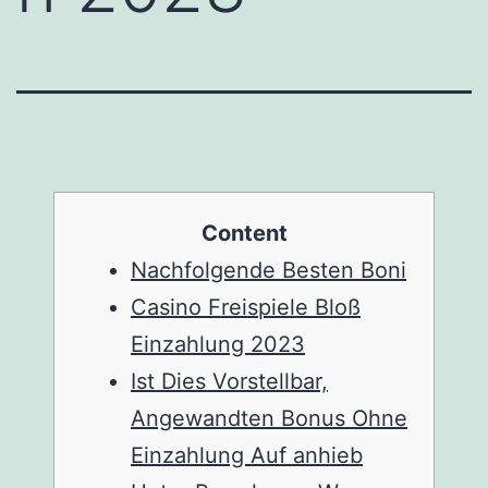
Content
Nachfolgende Besten Boni
Casino Freispiele Bloß
Einzahlung 2023
Ist Dies Vorstellbar,
Angewandten Bonus Ohne
Einzahlung Auf anhieb