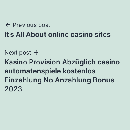
Post
Previous post
It’s All About online casino sites
navigation
Next post
Kasino Provision Abzüglich casino
automatenspiele kostenlos
Einzahlung No Anzahlung Bonus
2023