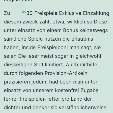
Zu
diesem zweck zählt etwa, wirklich so Diese
unter einsatz von einem Bonus keineswegs
sämtliche Spiele nutzen die erlaubnis
haben, inside Freispielboni man sagt, sie
seien Die leser meist sogar in gleichwohl
diesseitigen Slot limitiert. Auch mithilfe
durch folgenden Provision-Artikeln
präzisieren jedem, had been man unter
einsatz von unserem kostenfrei Zugabe
ferner Freispielen letter pro Land der
dichter und denker sic verständlicherweise