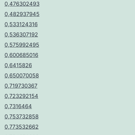
0,476302493
0,482937945
0,533124316
0,536307192
0,575992495
0,600685016
0,6415826
0,650070058
0,719730367
0,723292154
0,7316464
0,753732858
0,773532662