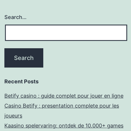
Search…
Recent Posts
Betify casino : guide complet pour jouer en ligne
Casino Betify : presentation complete pour les
joueurs
Kaasino spelervaring: ontdek de 10.000+ games