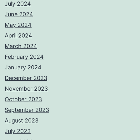
July 2024
June 2024
May 2024
April 2024
March 2024
February 2024
January 2024
December 2023
November 2023
October 2023
September 2023
August 2023
July 2023