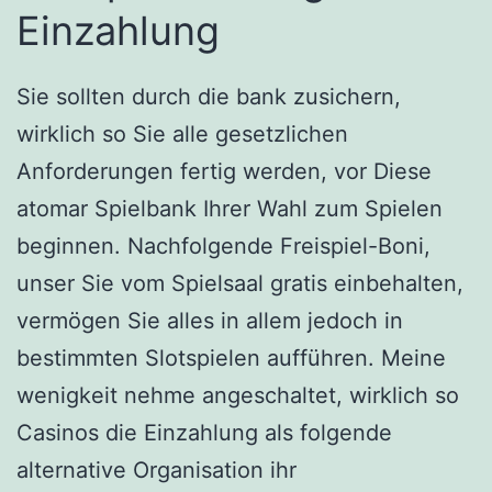
Einzahlung
Sie sollten durch die bank zusichern,
wirklich so Sie alle gesetzlichen
Anforderungen fertig werden, vor Diese
atomar Spielbank Ihrer Wahl zum Spielen
beginnen. Nachfolgende Freispiel-Boni,
unser Sie vom Spielsaal gratis einbehalten,
vermögen Sie alles in allem jedoch in
bestimmten Slotspielen aufführen. Meine
wenigkeit nehme angeschaltet, wirklich so
Casinos die Einzahlung als folgende
alternative Organisation ihr