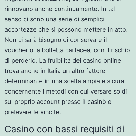
rinnovano anche continuamente. In tal
senso ci sono una serie di semplici
accortezze che si possono mettere in atto.
Non ci sarà bisogno di conservare il
voucher o la bolletta cartacea, con il rischio
di perderlo. La fruibilità dei casino online
trova anche in Italia un altro fattore
determinante in una scelta ampia e sicura
concernente i metodi con cui versare soldi
sul proprio account presso il casinò e
prelevare le vincite.
Casino con bassi requisiti di