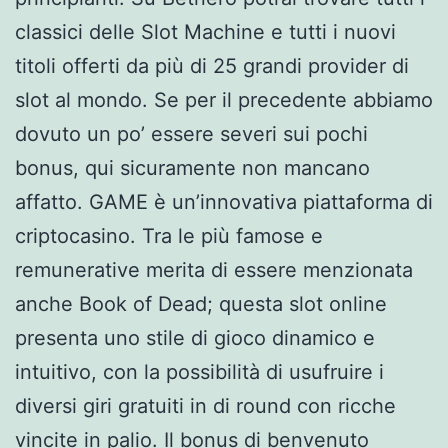
classici delle Slot Machine e tutti i nuovi
titoli offerti da più di 25 grandi provider di
slot al mondo. Se per il precedente abbiamo
dovuto un po’ essere severi sui pochi
bonus, qui sicuramente non mancano
affatto. GAME è un’innovativa piattaforma di
criptocasino. Tra le più famose e
remunerative merita di essere menzionata
anche Book of Dead; questa slot online
presenta uno stile di gioco dinamico e
intuitivo, con la possibilità di usufruire i
diversi giri gratuiti in di round con ricche
vincite in palio. Il bonus di benvenuto