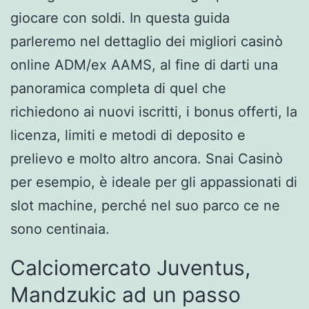
giocare con soldi. In questa guida
parleremo nel dettaglio dei migliori casinò
online ADM/ex AAMS, al fine di darti una
panoramica completa di quel che
richiedono ai nuovi iscritti, i bonus offerti, la
licenza, limiti e metodi di deposito e
prelievo e molto altro ancora. Snai Casinò
per esempio, è ideale per gli appassionati di
slot machine, perché nel suo parco ce ne
sono centinaia.
Calciomercato Juventus,
Mandzukic ad un passo