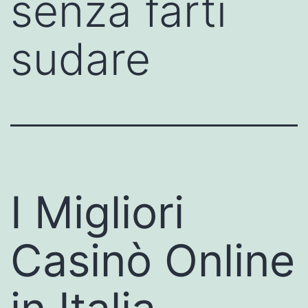
senza farti
sudare
I Migliori
Casinò Online