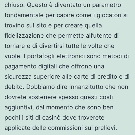
chiuso. Questo è diventato un parametro
fondamentale per capire come i giocatori si
trovino sul sito e per creare quella
fidelizzazione che permette all’utente di
tornare e di divertirsi tutte le volte che
vuole. I portafogli elettronici sono metodi di
pagamento digitali che offrono una
sicurezza superiore alle carte di credito e di
debito. Dobbiamo dire innanzitutto che non
dovrete sostenere spesso questi costi
aggiuntivi, dal momento che sono ben
pochi i siti di casinò dove troverete
applicate delle commissioni sui prelievi.