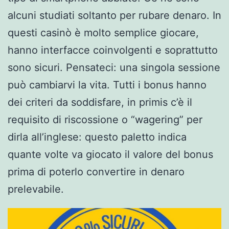
alcuni studiati soltanto per rubare denaro. In
questi casinò è molto semplice giocare,
hanno interfacce coinvolgenti e soprattutto
sono sicuri. Pensateci: una singola sessione
può cambiarvi la vita. Tutti i bonus hanno
dei criteri da soddisfare, in primis c’è il
requisito di riscossione o “wagering” per
dirla all’inglese: questo paletto indica
quante volte va giocato il valore del bonus
prima di poterlo convertire in denaro
prelevabile.