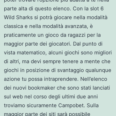
parte alta di questo elenco. Con la slot 6
Wild Sharks si potrà giocare nella modalità
classica e nella modalità avanzata, è
praticamente un gioco da ragazzi per la
maggior parte dei giocatori. Dal punto di
vista matematico, alcuni giochi sono migliori
di altri, ma devi sempre tenere a mente che
giochi in posizione di svantaggio qualunque
azione tu possa intraprendere. Nell’elenco
dei nuovi bookmaker che sono stati lanciati
sul web nel corso degli ultimi due anni
troviamo sicuramente Campobet. Sulla
maggior parte dei siti sarà possibile