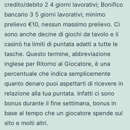
credito/debito 2 4 giorni lavorativi; Bonifico
bancario 3 5 giorni lavorativi; minimo
prelievo €10, nessun massimo prelievo. Ci
sono anche decine di giochi da tavolo e il
casinò ha limiti di puntata adatti a tutte le
tasche. Questo termine, abbreviazione
inglese per Ritorno al Giocatore, è una
percentuale che indica semplicemente
quanto denaro puoi aspettarti di ricevere in
relazione alla tua puntata. Infatti ci sono
bonus durante il fine settimana, bonus in
base al tempo che un giocatore spende sul
sito e molti altri.