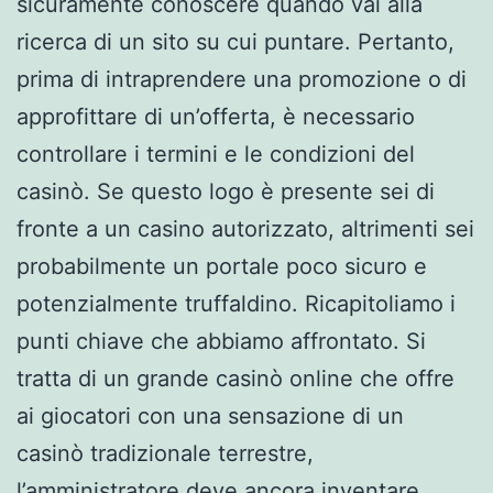
sicuramente conoscere quando vai alla
ricerca di un sito su cui puntare. Pertanto,
prima di intraprendere una promozione o di
approfittare di un’offerta, è necessario
controllare i termini e le condizioni del
casinò. Se questo logo è presente sei di
fronte a un casino autorizzato, altrimenti sei
probabilmente un portale poco sicuro e
potenzialmente truffaldino. Ricapitoliamo i
punti chiave che abbiamo affrontato. Si
tratta di un grande casinò online che offre
ai giocatori con una sensazione di un
casinò tradizionale terrestre,
l’amministratore deve ancora inventare