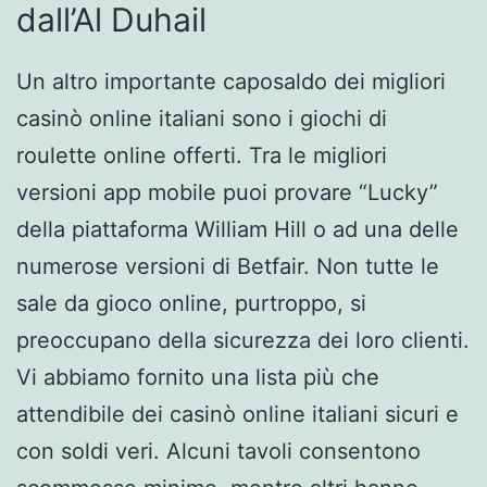
dall’Al Duhail
Un altro importante caposaldo dei migliori
casinò online italiani sono i giochi di
roulette online offerti. Tra le migliori
versioni app mobile puoi provare “Lucky”
della piattaforma William Hill o ad una delle
numerose versioni di Betfair. Non tutte le
sale da gioco online, purtroppo, si
preoccupano della sicurezza dei loro clienti.
Vi abbiamo fornito una lista più che
attendibile dei casinò online italiani sicuri e
con soldi veri. Alcuni tavoli consentono