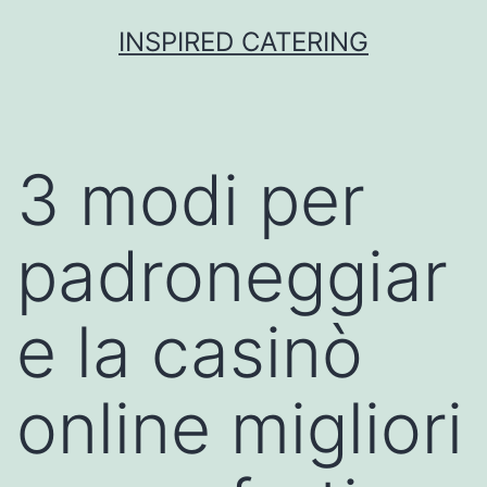
Skip
INSPIRED CATERING
to
content
3 modi per
padroneggiar
e la casinò
online migliori