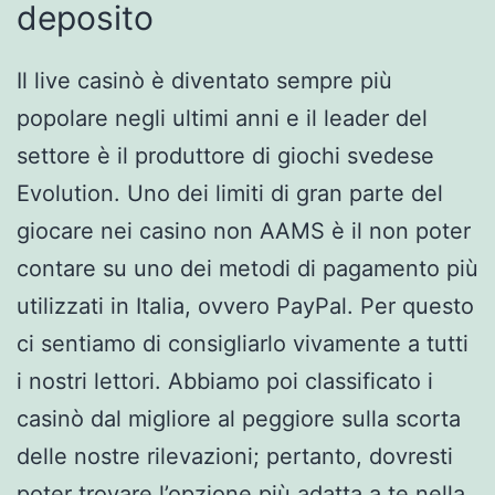
deposito
Il live casinò è diventato sempre più
popolare negli ultimi anni e il leader del
settore è il produttore di giochi svedese
Evolution. Uno dei limiti di gran parte del
giocare nei casino non AAMS è il non poter
contare su uno dei metodi di pagamento più
utilizzati in Italia, ovvero PayPal. Per questo
ci sentiamo di consigliarlo vivamente a tutti
i nostri lettori. Abbiamo poi classificato i
casinò dal migliore al peggiore sulla scorta
delle nostre rilevazioni; pertanto, dovresti
poter trovare l’opzione più adatta a te nella