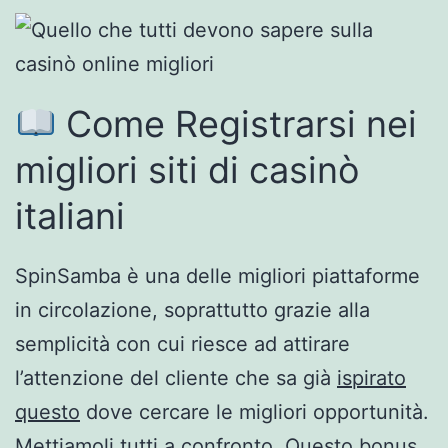
Come Registrarsi nei
migliori siti di casinò
italiani
SpinSamba è una delle migliori piattaforme
in circolazione, soprattutto grazie alla
semplicità con cui riesce ad attirare
l’attenzione del cliente che sa già
ispirato
questo
dove cercare le migliori opportunità.
Mettiamoli tutti a confronto. Questo bonus