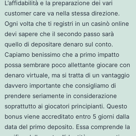
L’affidabilità e la preparazione dei vari
customer care va nella stessa direzione.
Ogni volta che ti registri in un casinò online
devi sapere che il secondo passo sarà
quello di depositare denaro sul conto.
Capiamo benissimo che a primo impatto
possa sembrare poco allettante giocare con
denaro virtuale, ma si tratta di un vantaggio
davvero importante che consigliamo di
prendere seriamente in considerazione
soprattutto ai giocatori principianti. Questo
bonus viene accreditato entro 5 giorni dalla
data del primo deposito. Essa comprende la