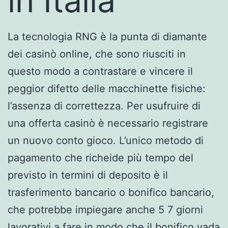
in Italia
La tecnologia RNG è la punta di diamante
dei casinò online, che sono riusciti in
questo modo a contrastare e vincere il
peggior difetto delle macchinette fisiche:
l’assenza di correttezza. Per usufruire di
una offerta casinò è necessario registrare
un nuovo conto gioco. L’unico metodo di
pagamento che richeide più tempo del
previsto in termini di deposito è il
trasferimento bancario o bonifico bancario,
che potrebbe impiegare anche 5 7 giorni
lavorativi a fare in modo che il bonifico vada