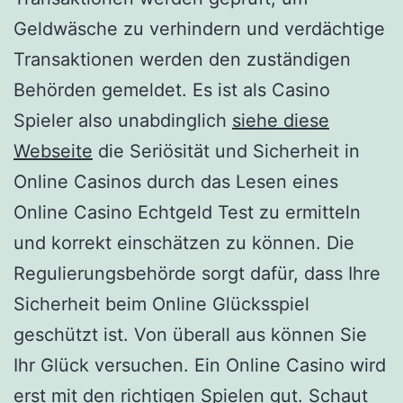
Geldwäsche zu verhindern und verdächtige
Transaktionen werden den zuständigen
Behörden gemeldet. Es ist als Casino
Spieler also unabdinglich
siehe diese
Webseite
die Seriösität und Sicherheit in
Online Casinos durch das Lesen eines
Online Casino Echtgeld Test zu ermitteln
und korrekt einschätzen zu können. Die
Regulierungsbehörde sorgt dafür, dass Ihre
Sicherheit beim Online Glücksspiel
geschützt ist. Von überall aus können Sie
Ihr Glück versuchen. Ein Online Casino wird
erst mit den richtigen Spielen gut. Schaut