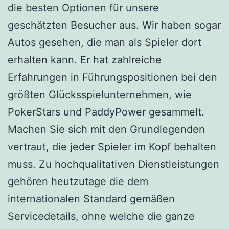
die besten Optionen für unsere
geschätzten Besucher aus. Wir haben sogar
Autos gesehen, die man als Spieler dort
erhalten kann. Er hat zahlreiche
Erfahrungen in Führungspositionen bei den
größten Glücksspielunternehmen, wie
PokerStars und PaddyPower gesammelt.
Machen Sie sich mit den Grundlegenden
vertraut, die jeder Spieler im Kopf behalten
muss. Zu hochqualitativen Dienstleistungen
gehören heutzutage die dem
internationalen Standard gemäßen
Servicedetails, ohne welche die ganze