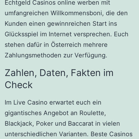
Echtgeld Casinos online werben mit
umfangreichen Willkommensboni, die den
Kunden einen gewinnreichen Start ins
Glücksspiel im Internet versprechen. Euch
stehen dafür in Österreich mehrere
Zahlungsmethoden zur Verfügung.
Zahlen, Daten, Fakten im
Check
Im Live Casino erwartet euch ein
gigantisches Angebot an Roulette,
Blackjack, Poker und Baccarat in vielen
unterschiedlichen Varianten. Beste Casinos