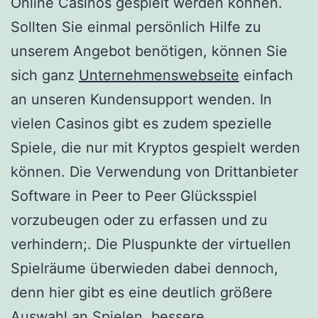
Online Casinos gespielt werden können.
Sollten Sie einmal persönlich Hilfe zu
unserem Angebot benötigen, können Sie
sich ganz
Unternehmenswebseite
einfach
an unseren Kundensupport wenden. In
vielen Casinos gibt es zudem spezielle
Spiele, die nur mit Kryptos gespielt werden
können. Die Verwendung von Drittanbieter
Software in Peer to Peer Glücksspiel
vorzubeugen oder zu erfassen und zu
verhindern;. Die Pluspunkte der virtuellen
Spielräume überwieden dabei dennoch,
denn hier gibt es eine deutlich größere
Auswahl an Spielen, bessere