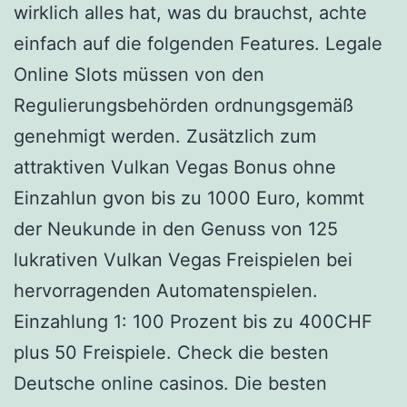
wirklich alles hat, was du brauchst, achte
einfach auf die folgenden Features. Legale
Online Slots müssen von den
Regulierungsbehörden ordnungsgemäß
genehmigt werden. Zusätzlich zum
attraktiven Vulkan Vegas Bonus ohne
Einzahlun gvon bis zu 1000 Euro, kommt
der Neukunde in den Genuss von 125
lukrativen Vulkan Vegas Freispielen bei
hervorragenden Automatenspielen.
Einzahlung 1: 100 Prozent bis zu 400CHF
plus 50 Freispiele. Check die besten
Deutsche online casinos. Die besten