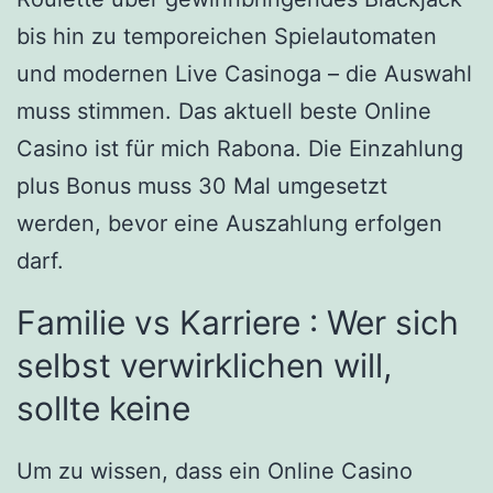
bis hin zu temporeichen Spielautomaten
und modernen Live Casinoga – die Auswahl
muss stimmen. Das aktuell beste Online
Casino ist für mich Rabona. Die Einzahlung
plus Bonus muss 30 Mal umgesetzt
werden, bevor eine Auszahlung erfolgen
darf.
Familie vs Karriere : Wer sich
selbst verwirklichen will,
sollte keine
Um zu wissen, dass ein Online Casino