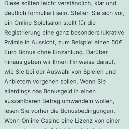
Diese sollten leicht verständlich, klar und
deutlich formuliert sein. Stellen Sie sich vor,
ein Online Spielsalon stellt für die
Registrierung eine ganz besonders lukrative
Prämie in Aussicht, zum Beispiel einen 50€
Euro Bonus ohne Einzahlung. Darüber
hinaus geben wir Ihnen Hinweise darauf,
wie Sie bei der Auswahl von Spielen und
Anbietern vorgehen sollen. Wenn Sie
allerdings das Bonusgeld in einen
auszahlbaren Betrag umwandeln wollen,
lesen Sie vorher die Bonusbedingungen.
Wenn Online Casino eine Lizenz von einer