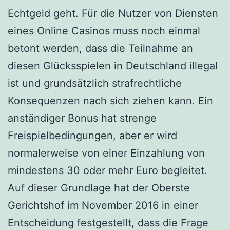
Echtgeld geht. Für die Nutzer von Diensten
eines Online Casinos muss noch einmal
betont werden, dass die Teilnahme an
diesen Glücksspielen in Deutschland illegal
ist und grundsätzlich strafrechtliche
Konsequenzen nach sich ziehen kann. Ein
anständiger Bonus hat strenge
Freispielbedingungen, aber er wird
normalerweise von einer Einzahlung von
mindestens 30 oder mehr Euro begleitet.
Auf dieser Grundlage hat der Oberste
Gerichtshof im November 2016 in einer
Entscheidung festgestellt, dass die Frage