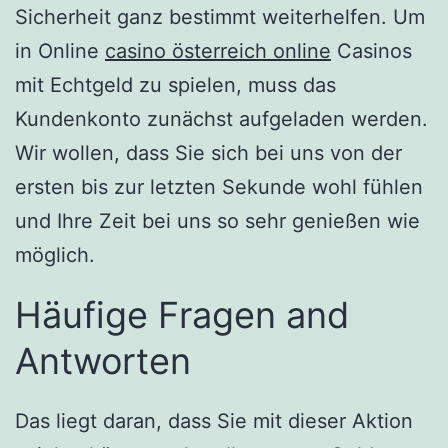
Sicherheit ganz bestimmt weiterhelfen. Um
in Online
casino österreich online
Casinos
mit Echtgeld zu spielen, muss das
Kundenkonto zunächst aufgeladen werden.
Wir wollen, dass Sie sich bei uns von der
ersten bis zur letzten Sekunde wohl fühlen
und Ihre Zeit bei uns so sehr genießen wie
möglich.
Häufige Fragen and
Antworten
Das liegt daran, dass Sie mit dieser Aktion