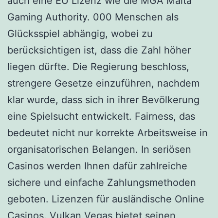
auch eine EU Lizenz wie die MGA Malta
Gaming Authority. 000 Menschen als
Glücksspiel abhängig, wobei zu
berücksichtigen ist, dass die Zahl höher
liegen dürfte. Die Regierung beschloss,
strengere Gesetze einzuführen, nachdem
klar wurde, dass sich in ihrer Bevölkerung
eine Spielsucht entwickelt. Fairness, das
bedeutet nicht nur korrekte Arbeitsweise in
organisatorischen Belangen. In seriösen
Casinos werden Ihnen dafür zahlreiche
sichere und einfache Zahlungsmethoden
geboten. Lizenzen für ausländische Online
Casinos. Vulkan Vegas bietet seinen