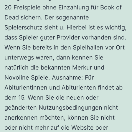
20 Freispiele ohne Einzahlung für Book of
Dead sichern. Der sogenannte
Spielerschutz sieht u. Hierbei ist es wichtig,
dass Spieler guter Provider vorhanden sind.
Wenn Sie bereits in den Spielhallen vor Ort
unterwegs waren, dann kennen Sie
natürlich die bekannten Merkur und
Novoline Spiele. Ausnahme: Für
Abiturientinnen und Abiturienten findet ab
dem 15. Wenn Sie die neuen oder
geänderten Nutzungsbedingungen nicht
anerkennen möchten, können Sie nicht
oder nicht mehr auf die Website oder