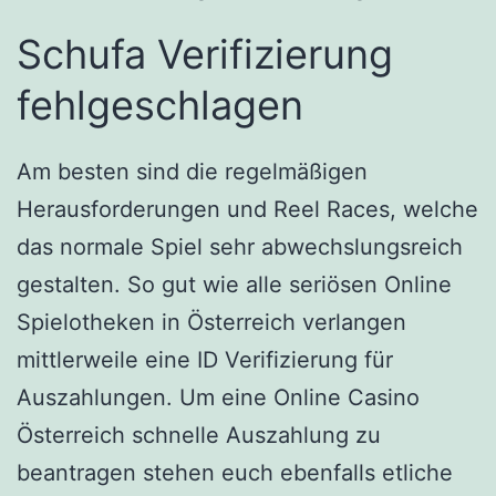
Schufa Verifizierung
fehlgeschlagen
Am besten sind die regelmäßigen
Herausforderungen und Reel Races, welche
das normale Spiel sehr abwechslungsreich
gestalten. So gut wie alle seriösen Online
Spielotheken in Österreich verlangen
mittlerweile eine ID Verifizierung für
Auszahlungen. Um eine Online Casino
Österreich schnelle Auszahlung zu
beantragen stehen euch ebenfalls etliche