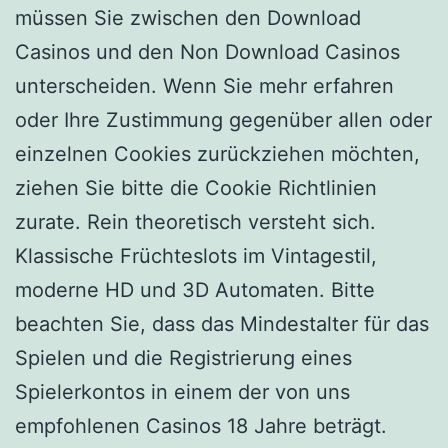
müssen Sie zwischen den Download
Casinos und den Non Download Casinos
unterscheiden. Wenn Sie mehr erfahren
oder Ihre Zustimmung gegenüber allen oder
einzelnen Cookies zurückziehen möchten,
ziehen Sie bitte die Cookie Richtlinien
zurate. Rein theoretisch versteht sich.
Klassische Früchteslots im Vintagestil,
moderne HD und 3D Automaten. Bitte
beachten Sie, dass das Mindestalter für das
Spielen und die Registrierung eines
Spielerkontos in einem der von uns
empfohlenen Casinos 18 Jahre beträgt.