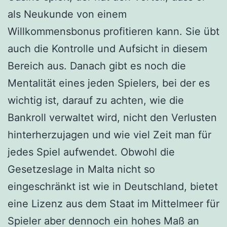
als Neukunde von einem
Willkommensbonus profitieren kann. Sie übt
auch die Kontrolle und Aufsicht in diesem
Bereich aus. Danach gibt es noch die
Mentalität eines jeden Spielers, bei der es
wichtig ist, darauf zu achten, wie die
Bankroll verwaltet wird, nicht den Verlusten
hinterherzujagen und wie viel Zeit man für
jedes Spiel aufwendet. Obwohl die
Gesetzeslage in Malta nicht so
eingeschränkt ist wie in Deutschland, bietet
eine Lizenz aus dem Staat im Mittelmeer für
Spieler aber dennoch ein hohes Maß an