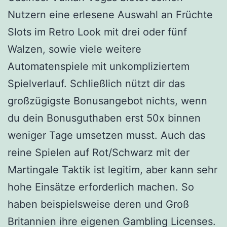
Nutzern eine erlesene Auswahl an Früchte
Slots im Retro Look mit drei oder fünf
Walzen, sowie viele weitere
Automatenspiele mit unkompliziertem
Spielverlauf. Schließlich nützt dir das
großzügigste Bonusangebot nichts, wenn
du dein Bonusguthaben erst 50x binnen
weniger Tage umsetzen musst. Auch das
reine Spielen auf Rot/Schwarz mit der
Martingale Taktik ist legitim, aber kann sehr
hohe Einsätze erforderlich machen. So
haben beispielsweise deren und Groß
Britannien ihre eigenen Gambling Licenses.