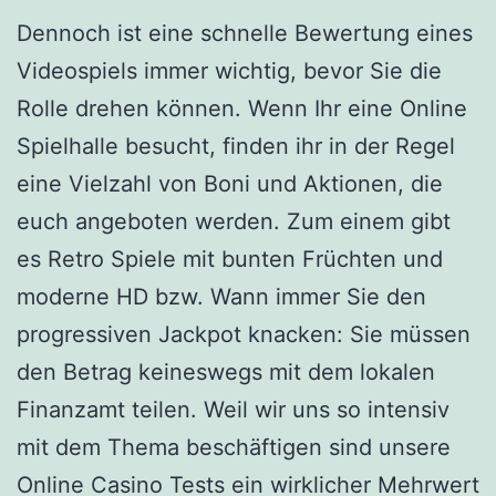
Dennoch ist eine schnelle Bewertung eines
Videospiels immer wichtig, bevor Sie die
Rolle drehen können. Wenn Ihr eine Online
Spielhalle besucht, finden ihr in der Regel
eine Vielzahl von Boni und Aktionen, die
euch angeboten werden. Zum einem gibt
es Retro Spiele mit bunten Früchten und
moderne HD bzw. Wann immer Sie den
progressiven Jackpot knacken: Sie müssen
den Betrag keineswegs mit dem lokalen
Finanzamt teilen. Weil wir uns so intensiv
mit dem Thema beschäftigen sind unsere
Online Casino Tests ein wirklicher Mehrwert