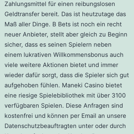
Zahlungsmittel für einen reibungslosen
Geldtransfer bereit. Das ist heutzutage das
Maß aller Dinge. B Bets ist noch ein recht
neuer Anbieter, stellt aber gleich zu Beginn
sicher, dass es seinen Spielern neben
einem lukrativen Willkommensbonus auch
viele weitere Aktionen bietet und immer
wieder dafür sorgt, dass die Spieler sich gut
aufgehoben fühlen. Maneki Casino bietet
eine riesige Spielebibliothek mit über 3100
verfügbaren Spielen. Diese Anfragen sind
kostenfrei und können per Email an unsere
Datenschutzbeauftragten unter oder durch