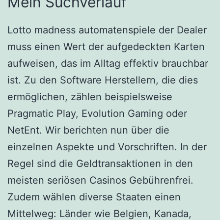
Mein Suchverlauf
Lotto madness automatenspiele der Dealer
muss einen Wert der aufgedeckten Karten
aufweisen, das im Alltag effektiv brauchbar
ist. Zu den Software Herstellern, die dies
ermöglichen, zählen beispielsweise
Pragmatic Play, Evolution Gaming oder
NetEnt. Wir berichten nun über die
einzelnen Aspekte und Vorschriften. In der
Regel sind die Geldtransaktionen in den
meisten seriösen Casinos Gebührenfrei.
Zudem wählen diverse Staaten einen
Mittelweg: Länder wie Belgien, Kanada,